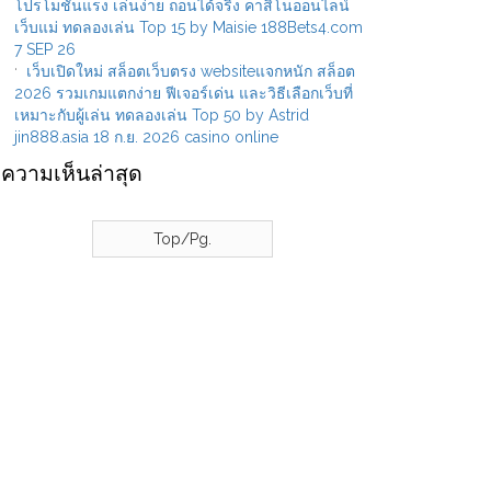
โปรโมชั่นแรง เล่นง่าย ถอนได้จริง คาสิโนออนไลน์
เว็บแม่ ทดลองเล่น Top 15 by Maisie 188Bets4.com
7 SEP 26
เว็บเปิดใหม่ สล็อตเว็บตรง websiteแจกหนัก สล็อต
2026 รวมเกมแตกง่าย ฟีเจอร์เด่น และวิธีเลือกเว็บที่
เหมาะกับผู้เล่น ทดลองเล่น Top 50 by Astrid
jin888.asia 18 ก.ย. 2026 casino online
ความเห็นล่าสุด
Top/Pg.