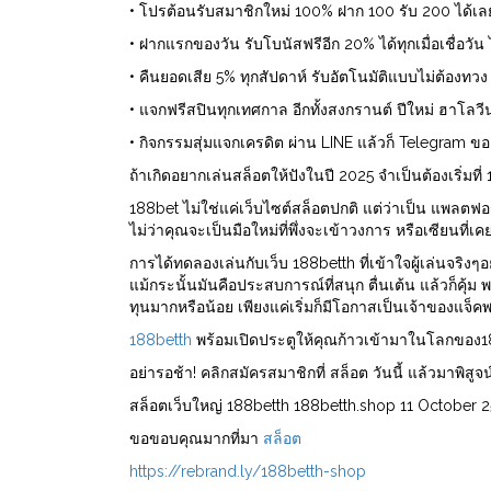
• โปรต้อนรับสมาชิกใหม่ 100% ฝาก 100 รับ 200 ได้เลย
• ฝากแรกของวัน รับโบนัสฟรีอีก 20% ได้ทุกเมื่อเชื่อวัน 
• คืนยอดเสีย 5% ทุกสัปดาห์ รับอัตโนมัติแบบไม่ต้องทวง
• แจกฟรีสปินทุกเทศกาล อีกทั้งสงกรานต์ ปีใหม่ ฮาโลวี
• กิจกรรมสุ่มแจกเครดิต ผ่าน LINE แล้วก็ Telegram ของ
ถ้าเกิดอยากเล่นสล็อตให้ปังในปี 2025 จำเป็นต้องเริ่มที่ 
188bet ไม่ใช่แค่เว็บไซต์สล็อตปกติ แต่ว่าเป็น แพลตฟอร
ไม่ว่าคุณจะเป็นมือใหม่ที่พึ่งจะเข้าวงการ หรือเซียนที่เ
การได้ทดลองเล่นกับเว็บ 188betth ที่เข้าใจผู้เล่นจริงๆอ
แม้กระนั้นมันคือประสบการณ์ที่สนุก ตื่นเต้น แล้วก็คุ้
ทุนมากหรือน้อย เพียงแค่เริ่มก็มีโอกาสเป็นเจ้าของแจ็ค
188betth
พร้อมเปิดประตูให้คุณก้าวเข้ามาในโลกของ18
อย่ารอช้า! คลิกสมัครสมาชิกที่ สล็อต วันนี้ แล้วมาพิสูจน์
สล็อตเว็บใหญ่ 188betth 188betth.shop 11 October 
ขอขอบคุณมากที่มา
สล็อต
https://rebrand.ly/188betth-shop