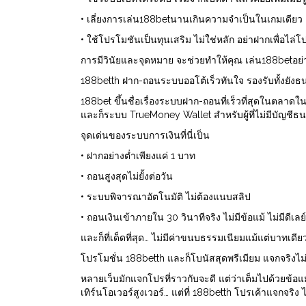
• เลี่ยงการเล่น188betนานเกินความจำเป็นในเกมเดียว
• ใช้โปรโมชันเป็นทุนเสริม ไม่ใช่หลัก อย่าฝากเพื่อ
การมีวินัยและจุดหมาย จะช่วยทำให้คุณ เล่น188betอย่า
188betth ฝาก-ถอนระบบออโต้เร็วทันใจ รองรับทั้งยั
188bet ขึ้นชื่อเรื่องระบบฝาก-ถอนที่เร็วที่สุดในตลาดใน
และก็ระบบ TrueMoney Wallet สำหรับผู้ที่ไม่มีบัญชี
จุดเด่นของระบบการเงินที่นี่เป็น
• ฝากอย่างต่ำเพียงแค่ 1 บาท
• ถอนสูงสุดไม่ยั้งต่อวัน
• ระบบพิจารณาอัตโนมัติ ไม่ต้องแนบสลิป
• ถอนเงินเข้าภายใน 30 วินาทีจริง ไม่มีข้อแม้ ไม่มีดีเลย์
และก็ที่เด็ดที่สุด… ไม่มีค่าขนบธรรมเนียมแม้แต่บาทเดีย
โปรโมชั่น 188betth และก็โบนัสสุดพรีเมียม แจกจริงไม่
หลายเว็บมักแจกโปรที่ราวกับจะดี แต่ว่าเต็มไปด้วยข้อ
เทิร์นโอเวอร์สูงเวอร์… แต่ที่ 188betth โปรเค้าแจกจริง ไ