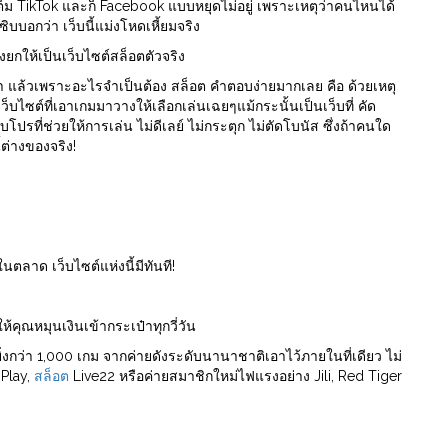
ถึงเต็ม TikTok และก็ Facebook แบบหยุดไม่อยู่ เพราะเหตุว่าคนไหนได้
บบอกว่า เว็บนี้แม่งโหดเหี้ยมจริง
งยกให้เป็นเว็บไซต์สล็อตตัวจริง
ว่า แล้วเพราะอะไรจำเป็นต้อง สล็อต คำตอบง่ายมากเลย คือ ด้วยเหตุ
ว็บไซต์ที่เอาเกมมาวางให้เลือกเล่นเฉยๆแม้กระนั้นเป็นเว็บที่ คัด
รที่ช่วยให้การเล่น ไม่ดีเลย์ ไม่กระตุก ไม่ตัดโบนัส ซึ่งถ้าคนใด
ต่างของจริง!
ตลาด เว็บไซต์แห่งนี้มีทันที!
ห้คุณหมุนเงินเข้ากระเป๋าทุกวี่วัน
ิ่งกว่า 1,000 เกม จากค่ายดังระดับนานาชาติเอาไว้ภายในที่เดียว ไม่
 Play,
สล็อต
Live22 หรือค่ายสมาชิกใหม่ไฟแรงอย่าง Jili, Red Tiger