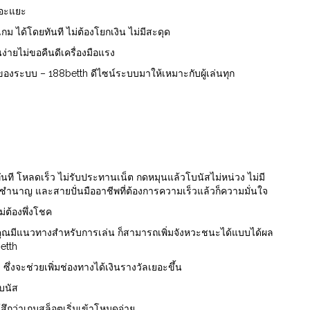
ยอะแยะ
เกม ได้โดยทันที ไม่ต้องโยกเงิน ไม่มีสะดุด
่ายไม่ขอคืนดีเครื่องมือแรง
าพของระบบ – 188betth ดีไซน์ระบบมาให้เหมาะกับผู้เล่นทุก
ทันที โหลดเร็ว ไม่รับประทานเน็ต กดหมุนแล้วโบนัสไม่หน่วง ไม่มี
งไม่ชำนาญ และสายปั่นมืออาชีพที่ต้องการความเร็วแล้วก็ความมั่นใจ
่ต้องพึ่งโชค
คุณมีแนวทางสำหรับการเล่น ก็สามารถเพิ่มจังหวะชนะได้แบบได้ผล
betth
 ซึ่งจะช่วยเพิ่มช่องทางได้เงินรางวัลเยอะขึ้น
บนัส
ู้สึกว่าเกมสล็อตเริ่มเข้าโหมดจ่าย