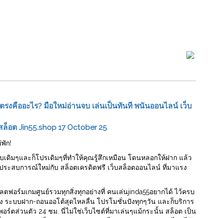
บตรงคืออะไร? มือใหม่อ่านจบ เล่นเป็นทันที พนันออนไลน์ เว็บ
 สล็อต Jin55.shop 17 October 25
พัก!
บบเดิมๆและก็โปรเดิมๆที่ทำให้คุณรู้สึกเหมือน โดนหลอกให้ฝาก แล้ว
ประสบการณ์ใหม่กับ สล็อตเครดิตฟรี เว็บสล็อตออนไลน์ ที่มาแรง
ตฟอร์มเกมศูนย์รวมทุกสิ่งทุกอย่างที่ คนเล่นjinda55อยากได้ ไว้ครบ
ดัง ระบบฝาก-ถอนออโต้สุดไหลลื่น โปรโมชั่นปังทุกๆวัน และก็บริการ
พอร์ตส่วนตัว 24 ชม. นี่ไม่ใช่เว็บไซต์ที่มาเล่นๆแม้กระนั้น สล็อต เป็น