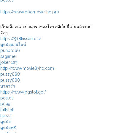
pgslot
https://www.doomovie-hd.pro
เว็บสล็อตและบาคาร่าของโครตดีเว็บนี้เล่นแล้วรวย
จัดๆ
https://918kissauto.tv
ดูหนังออนไลน์
punpro66
sagame
joker 123
http://www.movie87hd.com
pussy888
pussy888
บาคาร่า
https://www.pgslot.golf
pgslot
pg99
fullslot
live22
ดูหนัง
ดูหนังฟรี