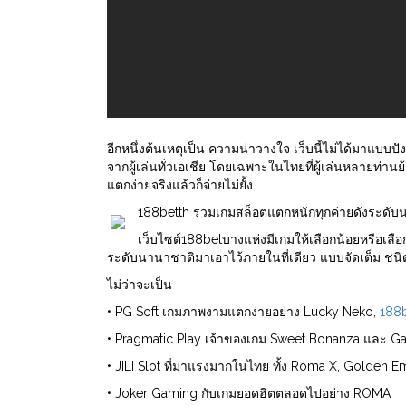
อีกหนึ่งต้นเหตุเป็น ความน่าวางใจ เว็บนี้ไม่ได้มาแบบป
จากผู้เล่นทั่วเอเชีย โดยเฉพาะในไทยที่ผู้เล่นหลายท่านย
แตกง่ายจริงแล้วก็จ่ายไม่ยั้ง
188betth รวมเกมสล็อตแตกหนักทุกค่ายดังระดับนาน
เว็บไซต์188betบางแห่งมีเกมให้เลือกน้อยหรือเลือ
ระดับนานาชาติมาเอาไว้ภายในที่เดียว แบบจัดเต็ม ชนิดท
ไม่ว่าจะเป็น
• PG Soft เกมภาพงามแตกง่ายอย่าง Lucky Neko,
188
• Pragmatic Play เจ้าของเกม Sweet Bonanza และ Ga
• JILI Slot ที่มาแรงมากในไทย ทั้ง Roma X, Golden E
• Joker Gaming กับเกมยอดฮิตตลอดไปอย่าง ROMA