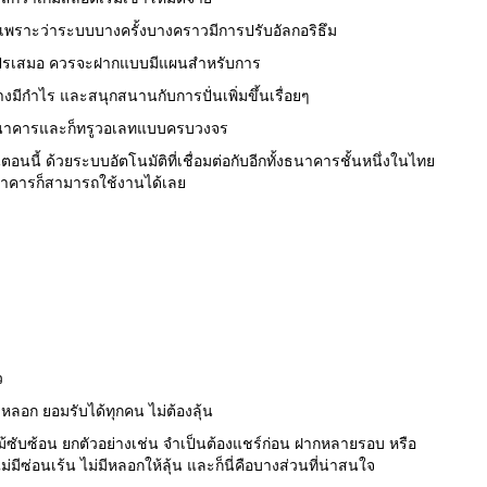
 เพราะว่าระบบบางครั้งบางคราวมีการปรับอัลกอริธึม
ไล่โปรเสมอ ควรจะฝากแบบมีแผนสำหรับการ
งมีกำไร และสนุกสนานกับการปั่นเพิ่มขึ้นเรื่อยๆ
งธนาคารและก็ทรูวอเลทแบบครบวงจร
ตอนนี้ ด้วยระบบอัตโนมัติที่เชื่อมต่อกับอีกทั้งธนาคารชั้นหนึ่งในไทย
ธนาคารก็สามารถใช้งานได้เลย
ว
หลอก ยอมรับได้ทุกคน ไม่ต้องลุ้น
แม้ซับซ้อน ยกตัวอย่างเช่น จำเป็นต้องแชร์ก่อน ฝากหลายรอบ หรือ
ม่มีซ่อนเร้น ไม่มีหลอกให้ลุ้น และก็นี่คือบางส่วนที่น่าสนใจ