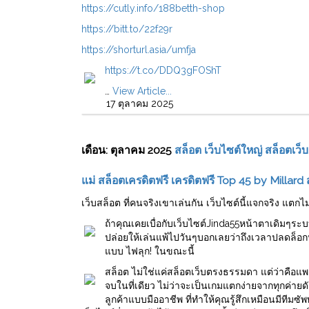
https://cutly.info/188betth-shop
https://bitt.to/22f29r
https://shorturl.asia/umfja
https://t.co/DDQ3gFOShT
…
View Article...
17 ตุลาคม 2025
เดือน:
ตุลาคม 2025
สล็อต เว็บไซต์ใหญ่ สล็อตเว็
แม่ สล็อตเครดิตฟรี เครดิตฟรี Top 45 by Millard
เว็บสล็อต ที่คนจริงเขาเล่นกัน เว็บไซต์นี้แจกจริง แตกไม่
ถ้าคุณเคยเบื่อกับเว็บไซต์Jinda55หน้าตาเดิมๆระ
ปล่อยให้เล่นแพ้ไปวันๆบอกเลยว่าถึงเวลาปลดล็อก
แบบ ไฟลุก! ในขณะนี้
สล็อต ไม่ใช่แค่สล็อตเว็บตรงธรรมดา แต่ว่าคือแพล
จบในที่เดียว ไม่ว่าจะเป็นเกมแตกง่ายจากทุกค่าย
ลูกค้าแบบมืออาชีพ ที่ทำให้คุณรู้สึกเหมือนมีทีมซัพ