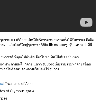
ังวูบวาบ แต่188bet เปิดให้บริการมานานรวมทั้งได้รับความเชื่อถือ
้ายจากเว็บไซต์ใหญ่ๆมาหา 188betth กันแบบชูกรุ๊ป เพราะว่าที่นี่
าชาติ ที่คุณไม่จำเป็นต้องไปหาเพิ่มให้เสียเวล่ำเวลา
กเฉพาะค่ายดังไม่กี่ค่าย แต่ว่า 188bet เก็บรวบรวมทุกค่ายสล็อต
ี่ว่าไม่ต้องสมัครหลายเว็บไซต์ให้วุ่นวาย
bet
Treasures of Aztec
tes of Olympus สุดปัง
mpire