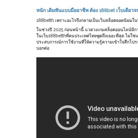
หนัก เดิมพันแบบมืออาชีพ ต้อง 188bet เว็บเดี
188betth เพราะอะไรถึงกลายเป็นเว็บสล็อตยอดนิยมในปี 
ในช่วงปี 2025 ก่อนหน้านี้ แวดวงเกมสล็อตออนไลน์มีกา
ในเว็บ188betthที่คนประเทศไทยพูดถึงเยอะที่สุด ไม่ใช่แ
ประสบการณ์การใช้งานที่ให้ความรู้ความเข้าใจสึกโปรจริ
บอกต่อ