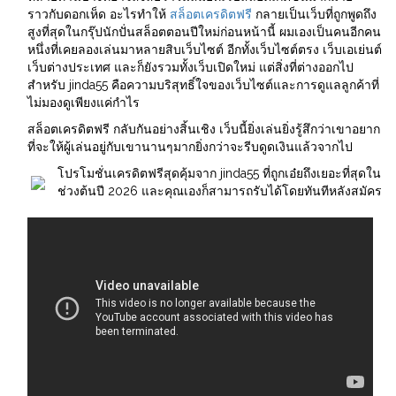
ราวกับดอกเห็ด อะไรทำให้
สล็อตเครดิตฟรี
กลายเป็นเว็บที่ถูกพูดถึง
สูงที่สุดในกรุ๊ปนักปั่นสล็อตตอนปีใหม่ก่อนหน้านี้ ผมเองเป็นคนอีกคน
หนึ่งที่เคยลองเล่นมาหลายสิบเว็บไซต์ อีกทั้งเว็บไซต์ตรง เว็บเอเย่นต์
เว็บต่างประเทศ และก็ยังรวมทั้งเว็บเปิดใหม่ แต่สิ่งที่ต่างออกไป
สำหรับ jinda55 คือความบริสุทธิ์ใจของเว็บไซต์และการดูแลลูกค้าที่
ไม่มองดูเพียงแค่กำไร
สล็อตเครดิตฟรี กลับกันอย่างสิ้นเชิง เว็บนี้ยิ่งเล่นยิ่งรู้สึกว่าเขาอยาก
ที่จะให้ผู้เล่นอยู่กับเขานานๆมากยิ่งกว่าจะรีบดูดเงินแล้วจากไป
โปรโมชั่นเครดิตฟรีสุดคุ้มจาก jinda55 ที่ถูกเอ๋ยถึงเยอะที่สุดใน
ช่วงต้นปี 2026 และคุณเองก็สามารถรับได้โดยทันทีหลังสมัคร