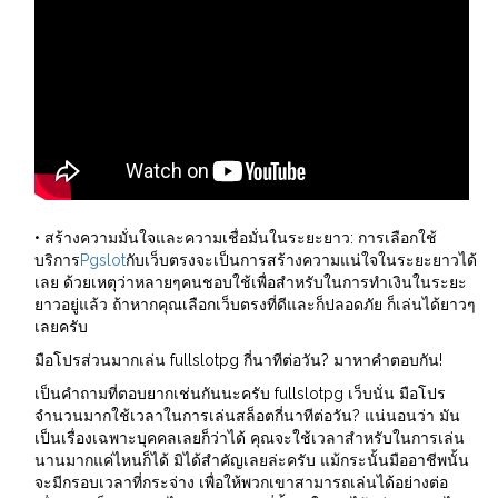
• สร้างความมั่นใจและความเชื่อมั่นในระยะยาว: การเลือกใช้
บริการ
Pgslot
กับเว็บตรงจะเป็นการสร้างความแน่ใจในระยะยาวได้
เลย ด้วยเหตุว่าหลายๆคนชอบใช้เพื่อสำหรับในการทำเงินในระยะ
ยาวอยู่แล้ว ถ้าหากคุณเลือกเว็บตรงที่ดีและก็ปลอดภัย ก็เล่นได้ยาวๆ
เลยครับ
มือโปรส่วนมากเล่น fullslotpg กี่นาทีต่อวัน? มาหาคำตอบกัน!
เป็นคำถามที่ตอบยากเช่นกันนะครับ fullslotpg เว็บนั่น มือโปร
จำนวนมากใช้เวลาในการเล่นสล็อตกี่นาทีต่อวัน? แน่นอนว่า มัน
เป็นเรื่องเฉพาะบุคคลเลยก็ว่าได้ คุณจะใช้เวลาสำหรับในการเล่น
นานมากแค่ไหนก็ได้ มิได้สำคัญเลยล่ะครับ แม้กระนั้นมืออาชีพนั้น
จะมีกรอบเวลาที่กระจ่าง เพื่อให้พวกเขาสามารถเล่นได้อย่างต่อ