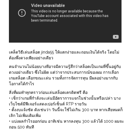
เคล็ดวิธีเล่นสล็อต jinda55 ให้แตกง่ายและถอนเงินได้จริง โดยไม่
ต้องพึ่งดวงเพียงอย่างเดียว
คนจำนวนไม่น้อยบางทีอาจมีความรู้สึกว่าสล็อตเป็นเกมที่ขึ้นอยู่กับ
ดวงอย่างเดียว ซึ่งไม่ผิด แต่ว่าจากประสบการณ์ของผม การเลือก
เกมสล็อต เลือกขณะเล่น รวมทั้งการจัดการทุน มีผลอย่างมากกับ
โอกาสได้กำไร
สิ่งที่ผมทำทุกคราวก่อนเล่นสล็อตเครดิตฟรี คือ
• เช็กว่าเกมที่กำลังจะเล่นมีอัตราการแจกในช่วงนั้นหรือเปล่า บาง
เว็บไซต์มีฟีเจอร์แสดงเปอร์เซ็นต์ RTP รายวัน
• ตั้งงบแจ้งชัด ดังเช่นว่า วันนี้จะใช้ไม่เกิน 300 บาท หากเสียหมดก็
เลิก ไม่เพิ่มเติมเพิ่ม
• แบ่งผลกำไรออกก่อน อาทิเช่น หากลงทุน 300 แล้วได้ 1000 ผมจะ
ถอน 500 ทันที