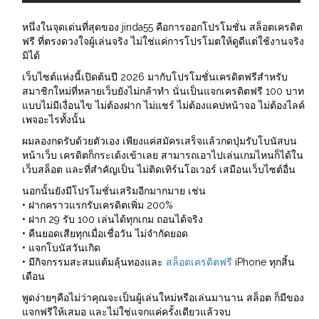
หนึ่งในจุดเด่นที่สุดของ jinda55 คือการออกโปรโมชั่น สล็อตเครดิต
ฟรี ที่ตรงดวงใจผู้เล่นจริง ไม่ใช่แค่การโปรโมตให้ดูดีแต่ใช้งานจริง
มิได้
เว็บไซต์แห่งนี้เปิดต้นปี 2026 มากับโปรโมชั่นเครดิตฟรีสำหรับ
สมาชิกใหม่ที่หลายเว็บยังไม่กล้าทำ นั่นเป็นแจกเครดิตฟรี 100 บาท
แบบไม่มีเงื่อนไข ไม่ต้องฝาก ไม่แชร์ ไม่ต้องแคปหน้าจอ ไม่ต้องไลค์
เพจอะไรทั้งนั้น
ผมลองกดรับด้วยตัวเอง เพียงแค่สมัครเสร็จแล้วกดปุ่มรับโบนัสบน
หน้าเว็บ เครดิตก็กระเด้งเข้าเลย สามารถเอาไปเล่นเกมไหนก็ได้ใน
เว็บสล็อต และที่สำคัญเป็น ไม่ติดเทิร์นโอเวอร์ เสมือนเว็บไซต์อื่น
นอกนั้นยังมีโปรโมชั่นเสริมอีกมากมาย เช่น
• ฝากคราวแรกรับเครดิตเพิ่ม 200%
• ฝาก 29 รับ 100 เล่นได้ทุกเกม ถอนได้จริง
• คืนยอดเสียทุกเมื่อเชื่อวัน ไม่จำกัดยอด
• แจกโบนัสวันเกิด
• มีกิจกรรมสะสมแต้มลุ้นทองและ
สล็อตเครดิตฟรี
iPhone ทุกสิ้น
เดือน
พูดง่ายๆคือไม่ว่าคุณจะเป็นผู้เล่นใหม่หรือเล่นมานาน สล็อต ก็มีของ
แจกฟรีให้เสมอ และไม่ใช่แจกแค่ครั้งเดียวแล้วจบ