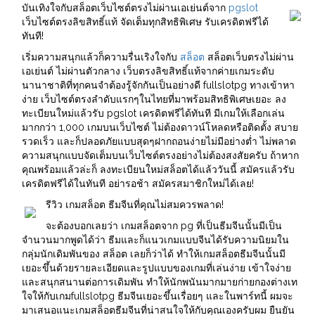
บันเทิงใจกับสล็อตเว็บไซต์ตรงไม่ผ่านเอเย่นต์จาก
pgslot
เว็บไซต์ตรงลิขสิทธิ์แท้ จัดเต็มทุกสิทธิพิเศษ รับเครดิตฟรีได้
ทันที!
เริ่มความสนุกแล้วก็ความรื่นเริงใจกับ
สล็อต
สล็อตเว็บตรงไม่ผ่าน
เอเย่นต์ ไม่ผ่านตัวกลาง เว็บตรงลิขสิทธิ์แท้จากค่ายเกมระดับ
นานาชาติที่ทุกคนจำต้องรู้จักกันเป็นอย่างดี fullslotpg ทางเข้าหา
ง่าย เว็บไซต์ตรงลำดับแรกๆในไทยที่มาพร้อมสิทธิพิเศษเยอะ ลง
ทะเบียนใหม่แล้วรับ pgslot เครดิตฟรีได้ทันที มีเกมให้เลือกเล่น
มากกว่า 1,000 เกมบนเว็บไซต์ ไม่ต้องดาวน์โหลดหรือติดตั้ง สบาย
รวดเร็ว และก็ปลอดภัยแบบสุดๆฝากถอนง่ายไม่มีอย่างต่ำ ไม่พลาด
ความสนุกแบบจัดเต็มบนเว็บไซต์ตรงอย่างไม่ต้องสงสัยครับ ถ้าหาก
คุณพร้อมแล้วล่ะก็ ลงทะเบียนใหม่สล็อตได้แล้ววันนี้ สมัครแล้วรับ
เครดิตฟรีได้ในทันที อย่ารอช้า สมัครสมาชิกใหม่ได้เลย!
รีวิว เกมสล็อต ธีมจีนที่คุณไม่สมควรพลาด!
จะต้องบอกเลยว่า เกมสล็อตจาก pg ที่เป็นธีมจีนนั้นมีเป็น
จำนวนมากพูดได้ว่า ธีมและก็แนวเกมแบบจีนได้รับความนิยมใน
กลุ่มนักเดิมพันของ สล็อต เลยก็ว่าได้ ทำให้เกมสล็อตธีมจีนนั้นมี
เยอะขึ้นด้วยรายละเอียดและรูปแบบของเกมที่เล่นง่าย เข้าใจง่าย
และสนุกสนานต่อการเดิมพัน ทำให้นักพนันมากมายก่ายกองต่างเท
ใจให้กับเกมfullslotpg ธีมจีนเยอะขึ้นเรื่อยๆ และในพาร์ทนี้ ผมจะ
มาเสนอแนะเกมสล็อตธีมจีนที่น่าสนใจให้กับคุณเองครับผม ยืนยัน