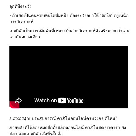
จุดที่พึงระวัง
• ถ้าเกิดเป็นคนชอบทีมใดทีมหนึ่ง ต้องระวังอย่าให้ “จิตใจ” อยู่เหนือ
การวิเคราะห์
เกมกีฬาเป็นการเดิมพันที่เหมาะกับสายวิเคราะห์ตัวจริงมากกว่าเล่น
เอามันอย่างเดียว
slotxo24hr ประสบการณ์ คาสิโนออนไลน์ครบวงจร ดีไหม?
ภายหลังที่ได้ลองหมดอีกทั้งสล็อตออนไลน์ คาสิโนสด บาคาร่า ยิง
ปลา และเกมกีฬา สิ่งที่รู้สึกคือ