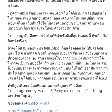
ผิดเงื่อนไข ไม่สามารถทำได้ เป็นต้น การเสนอทางออก ที่ชัดเจน ดี
กว่าเสมอ
• ดูความสม่ำเสมอ: เวลาที่ผมจะเลือกเว็บ ใดก็ตาม ถ้าเจอปัญหาเมื่อ
ไหร่ ผมจะเทียบ กับตอนสมัคร เลยล่ะครับ ว่าโทนมันเปลี่ยน มาก
น้อยแค่ไหน เว็บที่น่าไว้ใจ ไม่ควรดีแค่ตอนชวนเราสมัคร แต่ตอน
เกิดปัญหา ก็ควรดูแลเรา ให้จบ ด้วยจริงไหมครับ
fullslotpg ตัวเลือกของเว็บไซต์ที่น่าเชื่อถือที่สุดในตอนนี้ ถ้าเลือกไม่
ผิดหวังจริง ๆ
ถ้าจะให้สรุป ขอแนะนำ fullslotpg เว็บสล็อตออนไลน์ที่ปลอดภัย
และ โอเค มากที่สุด ช่วงนี้ หากคุณไม่อยากเสียเวลา กับระบบต่าง ๆ
ที่ต้องคอยตรวจ เอง สามารถลองใช้บริการ
pgslot
กับพวกเรา ได้
ไม่ว่าจะเป็นระบบออโต้ เร็ว และนิ่ง ระบบเกมที่ลื่น และไม่ค้าง รวม
ถึงระบบบริการและการจัดการปัญหา แบบเว็บไซต์มืออาชีพ พวกเรา
มั่นใจเลยว่า คุณจะเล่นเพลิน และสนุกต่อเนื่อง กับการเล่น กับพวก
เรา สล็อต ได้สบาย หากคุณพร้อมแล้ว สมัครสมาชิกแล้วเริ่มได้เลย!
ท้าพิสูจน์! เกมสล็อตที่คนเล่นเยอะที่สุดแห่งปี สล็อต
fullslotpg2.com 9 March 26 Percy casino online fullslotpg
แตกง่าย Top 43
ขอขอบพระคุณweb
pgslot
https://rebrand.ly/fullslotpg-2