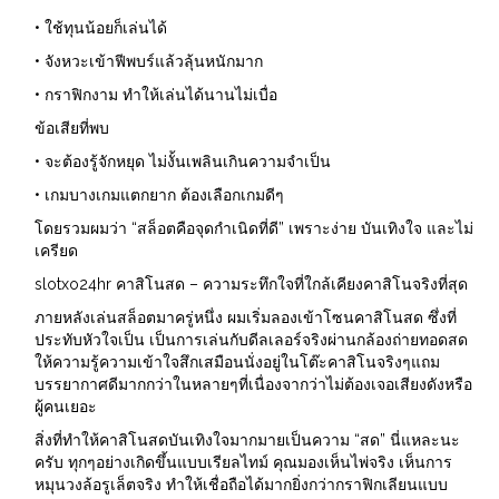
• ใช้ทุนน้อยก็เล่นได้
• จังหวะเข้าฟีพบร์แล้วลุ้นหนักมาก
• กราฟิกงาม ทำให้เล่นได้นานไม่เบื่อ
ข้อเสียที่พบ
• จะต้องรู้จักหยุด ไม่งั้นเพลินเกินความจำเป็น
• เกมบางเกมแตกยาก ต้องเลือกเกมดีๆ
โดยรวมผมว่า “สล็อตคือจุดกำเนิดที่ดี” เพราะง่าย บันเทิงใจ และไม่
เครียด
slotxo24hr คาสิโนสด – ความระทึกใจที่ใกล้เคียงคาสิโนจริงที่สุด
ภายหลังเล่นสล็อตมาครู่หนึ่ง ผมเริ่มลองเข้าโซนคาสิโนสด ซึ่งที่
ประทับหัวใจเป็น เป็นการเล่นกับดีลเลอร์จริงผ่านกล้องถ่ายทอดสด
ให้ความรู้ความเข้าใจสึกเสมือนนั่งอยู่ในโต๊ะคาสิโนจริงๆแถม
บรรยากาศดีมากกว่าในหลายๆที่เนื่องจากว่าไม่ต้องเจอเสียงดังหรือ
ผู้คนเยอะ
สิ่งที่ทำให้คาสิโนสดบันเทิงใจมากมายเป็นความ “สด” นี่แหละนะ
ครับ ทุกๆอย่างเกิดขึ้นแบบเรียลไทม์ คุณมองเห็นไพ่จริง เห็นการ
หมุนวงล้อรูเล็ตจริง ทำให้เชื่อถือได้มากยิ่งกว่ากราฟิกเลียนแบบ