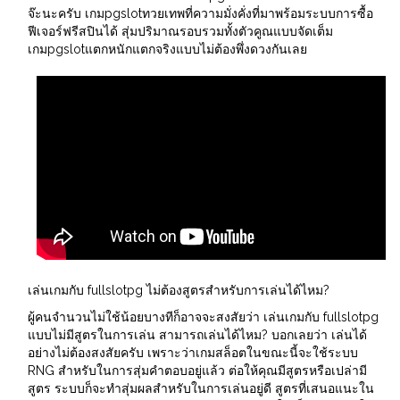
จ๊ะนะครับ เกมpgslotทวยเทพที่ความมั่งคั่งที่มาพร้อมระบบการซื้อ
ฟีเจอร์ฟรีสปินได้ สุ่มปริมาณรอบรวมทั้งตัวคูณแบบจัดเต็ม
เกมpgslotแตกหนักแตกจริงแบบไม่ต้องพึ่งดวงกันเลย
เล่นเกมกับ fullslotpg ไม่ต้องสูตรสำหรับการเล่นได้ไหม?
ผู้คนจำนวนไม่ใช้น้อยบางทีก็อาจจะสงสัยว่า เล่นเกมกับ fullslotpg
แบบไม่มีสูตรในการเล่น สามารถเล่นได้ไหม? บอกเลยว่า เล่นได้
อย่างไม่ต้องสงสัยครับ เพราะว่าเกมสล็อตในขณะนี้จะใช้ระบบ
RNG สำหรับในการสุ่มคำตอบอยู่แล้ว ต่อให้คุณมีสูตรหรือเปล่ามี
สูตร ระบบก็จะทำสุ่มผลสำหรับในการเล่นอยู่ดี สูตรที่เสนอแนะใน