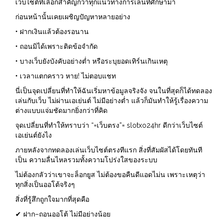
เว็บไซต์ที่เลือกสำคัญกว่าทุกแนวทางการเล่นที่ศึกษามา
ก่อนหน้านั้นเคยเผชิญปัญหาหลายอย่าง
• ฝากเงินแล้วต้องรอนาน
• ถอนมิได้เพราะติดข้อจำกัด
• บางเว็บยังบังคับอย่างต่ำ หรือระบุยอดเทิร์นเกินเหตุ
• เวลาแตกคราว หาย! ไม่ตอบแชท
นี่เป็นจุดเปลี่ยนที่ทำให้ฉันเริ่มหาข้อมูลจริงจัง จนในที่สุดก็ได้ทดลอง
เล่นกับเว็บ ไม่ผ่านเอเย่นต์ ไม่มีอย่างต่ำ แล้วก็มันทำให้รู้เรื่องความ
ต่างแบบแจ่มชัดมากยิ่งกว่าที่คิด
จุดเปลี่ยนที่ทำให้ทราบว่า “=เว็บตรง”= slotxo24hr ดีกว่าเว็บไซต์
เอเย่นต์ยังไง
ภายหลังจากทดลองเล่นเว็บไซต์ตรงทีแรก สิ่งที่สัมผัสได้โดยทันที
เป็น ความลื่นไหลรวมทั้งความโปร่งใสของระบบ
ไม่ต้องกลัวว่าเขาจะล็อกยูส ไม่ต้องขอคืนดีแอดไม่น เพราะเหตุว่า
ทุกสิ่งเป็นออโต้จริงๆ
สิ่งที่รู้สึกถูกใจมากที่สุดคือ
✔ ฝาก–ถอนออโต้ ไม่มีอย่างน้อย