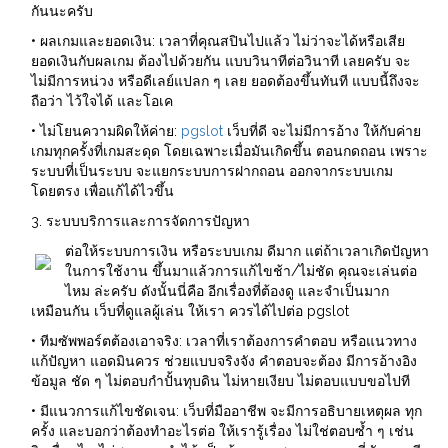
กันนะครับ
• ผลเกมและยอดเงิน: เวลาที่คุณสปินไปแล้ว ไม่ว่าจะได้หรือเสีย
ยอดเงินกับผลเกม ต้องไปด้วยกัน แบบวินาทีต่อวินาที เลยครับ จะ
ไม่มีการหน่วง หรือดีเลย์แปลก ๆ เลย ยอดต้องขึ้นทันที แบบนี้ถึงจะ
ถือว่า ไว้ใจได้ และโอเค
• ไม่โยนความผิดให้ค่าย:
pgslot
เว็บที่ดี จะไม่มีการอ้าง ให้กับค่าย
เกมทุกครั้งที่เกมสะดุด โดยเฉพาะเมื่อมันเกิดขึ้น ตอนกดถอน เพราะ
ระบบที่เป็นระบบ จะแยกระบบการฝากถอน ออกจากระบบเกม
โดยตรง เพื่อแก้ได้ไวขึ้น
3. ระบบบริการและการจัดการปัญหา
ต่อให้ระบบการเงิน หรือระบบเกม ดีมาก แต่ถ้าเวลาเกิดปัญหา
ในการใช้งาน ขึ้นมาแล้วการแก้ไขช้า/ไม่ชัด คุณจะเล่นต่อ
ไหม ล่ะครับ ดังนั้นนี่คือ อีกเรื่องที่ต้องดู และจำเป็นมาก
เหมือนกัน เว็บที่ดูแลผู้เล่น ให้เรา ควรได้ไปต่อ pgslot
• ทีมซัพพอร์ตต้องเอาจริง: เวลาที่เราต้องการคำตอบ หรือแนวทาง
แก้ปัญหา แอดมินควร ช่วยแบบจริงจัง คำตอบจะต้อง มีการอ้างอิง
ข้อมูล ชัด ๆ ไม่ตอบกำปั้นทุบดิน ไม่หายเงียบ ไม่ตอบแบบขอไปที
• มีแนวการแก้ไขชัดเจน: เว็บที่มืออาชีพ จะมีการอธิบายเหตุผล ทุก
ครั้ง และบอกว่าต้องทำอะไรต่อ ให้เรารู้เรื่อง ไม่ใช่ตอบซ้ำ ๆ เช่น