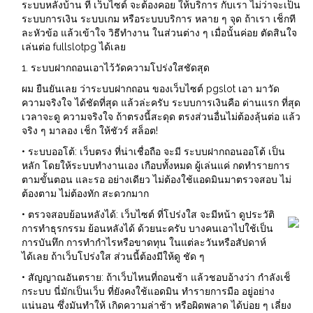
ระบบหลังบ้าน ที่ เว็บไซต์ จะต้องคอย ให้บริการ กับเรา ไม่ว่าจะเป็น
ระบบการเงิน ระบบเกม หรือระบบบริการ หลาย ๆ จุด ถ้าเรา เช็กที
ละหัวข้อ แล้วเข้าใจ วิธีทำงาน ในส่วนต่าง ๆ เมื่อนั้นค่อย ตัดสินใจ
เล่นต่อ fullslotpg ได้เลย
1. ระบบฝากถอนเอาไว้วัดความโปร่งใสชัดสุด
ผม ยืนยันเลย ว่าระบบฝากถอน ของเว็บไซต์ pgslot เอา มาวัด
ความจริงใจ ได้ชัดที่สุด แล้วล่ะครับ ระบบการเงินคือ ด่านแรก ที่สุด
เวลาจะดู ความจริงใจ ถ้าตรงนี้สะดุด ตรงส่วนอื่นไม่ต้องลุ้นต่อ แล้ว
จริง ๆ มาลอง เช็ก ให้ชัวร์ สล็อต!
• ระบบออโต้: เว็บตรง ที่น่าเชื่อถือ จะมี ระบบฝากถอนออโต้ เป็น
หลัก โดยให้ระบบทำงานเอง เกือบทั้งหมด ผู้เล่นแค่ กดทำรายการ
ตามขั้นตอน และรอ อย่างเดียว ไม่ต้องใช้แอดมินมาตรวจสอบ ไม่
ต้องตาม ไม่ต้องทัก สะดวกมาก
• ตรวจสอบย้อนหลังได้: เว็บไซต์ ที่โปร่งใส จะมีหน้า ดูประวัติ
การทำธุรกรรม ย้อนหลังได้ ด้วยนะครับ บางคนเอาไปใช้เป็น
การบันทึก การทำกำไรหรือขาดทุน ในแต่ละวันหรือสัปดาห์
ได้เลย ถ้าเว็บโปร่งใส ส่วนนี้ต้องมีให้ดู ชัด ๆ
• สัญญาณอันตราย: ถ้าเว็บไหนที่ถอนช้า แล้วชอบอ้างว่า กำลังเช็
กระบบ นี่มักเป็นเว็บ ที่ยังคงใช้แอดมิน ทำรายการมือ อยู่อย่าง
แน่นอน ซึ่งมันทำให้ เกิดความล่าช้า หรือผิดพลาด ได้บ่อย ๆ เลี่ยง