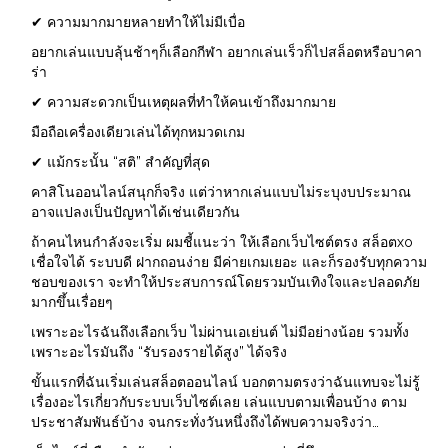
✔ ความมากมายหลายทำให้ไม่มีเบื่อ
อยากเล่นแบบลุ้นช้าๆก็เลือกกีฬา อยากเล่นเร็วก็ไปสล็อตหรือบาคา
ร่า
✔ ความสะดวกเป็นเหตุผลที่ทำให้คนเข้าถึงมากมาย
มือถือเครื่องเดียวเล่นได้ทุกหมวดเกม
✔ แม้กระนั้น “สติ” สำคัญที่สุด
คาสิโนออนไลน์สนุกก็จริง แต่ว่าหากเล่นแบบไม่ระบุงบประมาณ
อาจแปลงเป็นปัญหาได้เช่นเดียวกัน
ถ้าคนไหนกำลังจะเริ่ม ผมชี้แนะว่า ให้เลือกเว็บไซต์ตรง สล็อตxo
เชื่อใจได้ ระบบดี ฝากถอนง่าย มีค่ายเกมเยอะ และก็รองรับทุกความ
ชอบของเรา จะทำให้ประสบการณ์โดยรวมบันเทิงใจและปลอดภัย
มากขึ้นเรื่อยๆ
เพราะอะไรฉันถึงเลือกเว็บ ไม่ผ่านเอเย่นต์ ไม่มีอย่างน้อย รวมทั้ง
เพราะอะไรมันถึง “รับรองรายได้สูง” ได้จริง
ขั้นแรกที่ฉันเริ่มเล่นสล็อตออนไลน์ บอกตามตรงว่าฉันแทบจะไม่รู้
เรื่องอะไรเกี่ยวกับระบบเว็บไซต์เลย เล่นแบบตามเพื่อนบ้าง ตาม
ประชาสัมพันธ์บ้าง จนกระทั่งวันหนึ่งถึงได้พบความจริงว่า…