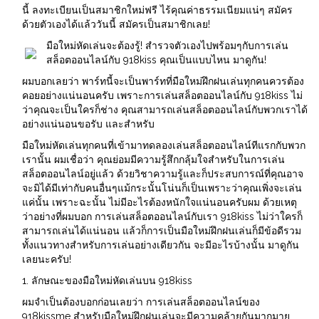
นี้ ลงทะเบียนเป็นสมาชิกใหม่ฟรี ไร้คุณค่าธรรมเนียมแน่ๆ สมัคร
ด้วยตัวเองได้แล้ววันนี้ สมัครเป็นสมาชิกเลย!
มือใหม่หัดเล่นจะต้องรู้! สำรวจตัวเองไปพร้อมๆกับการเล่น
สล็อตออนไลน์กับ 918kiss คุณเป็นแบบไหน มาดูกัน!
ผมบอกเลยว่า พาร์ทนี้จะเป็นพาร์ทที่มือใหม่ฝึกฝนเล่นทุกคนควรต้อง
คอยอย่างแน่นอนครับ เพราะการเล่นสล็อตออนไลน์กับ 918kiss ไม่
ว่าคุณจะเป็นใครก็ช่าง คุณสามารถเล่นสล็อตออนไลน์กับพวกเราได้
อย่างแน่นอนขอรับ และสำหรับ
มือใหม่หัดเล่นทุกคนที่เข้ามาทดลองเล่นสล็อตออนไลน์ทีแรกกับพวก
เรานั้น ผมเชื่อว่า คุณย่อมมีความรู้สึกกลุ้มใจสำหรับในการเล่น
สล็อตออนไลน์อยู่แล้ว ด้วยวิชาความรู้และก็ประสบการณ์ที่คุณอาจ
จะมิได้มีเท่ากับคนอื่นๆแม้กระนั้นโน่นก็เป็นเพราะว่าคุณเพิ่งจะเล่น
แค่นั้น เพราะฉะนั้น ไม่มีอะไรต้องหนักใจแน่นอนครับผม ด้วยเหตุ
ว่าอย่างที่ผมบอก การเล่นสล็อตออนไลน์กับเรา 918kiss ไม่ว่าใครก็
สามารถเล่นได้แน่นอน แล้วก็การเป็นมือใหม่ฝึกฝนเล่นก็มีข้อดีรวม
ทั้งแนวทางสำหรับการเล่นอย่างเดียวกัน จะมีอะไรบ้างนั้น มาดูกัน
เลยนะครับ!
1. ลักษณะของมือใหม่หัดเล่นบน 918kiss
ผมจำเป็นต้องบอกก่อนเลยว่า การเล่นสล็อตออนไลน์ของ
918kissme สำหรับมือใหม่ฝึกฝนเล่นจะมีความคล้ายกันมากมาย