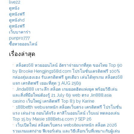
live22
ดูหนัง
ดูหนังฟรี
ดูหนังhd
ดูหนังฟรี
เว็บบาคาร่า
punpro777
ซื้อหวยออนไลน์
เรื่องล่าสุด
สล็อต168 หวยออนไลน์ อัตราจ่ายมากที่สุด ของไทย Top 90
by Brooke Hengjing168d.com โปรโมชั่นเครดิตฟรี 100%
กล่องสุ่มเฮงเฮง รับเครดิตฟรี ยูสเดียว เล่นได้ทุกเกม สล็อต168
แจก เครดิตฟรี เยอะที่สุด 3 AUG 2569
Jinda888 เจาะลึก สล็อต เกมยอดฮิตแห่งยุค พร้อมวิธีเล่น
และสิ่งที่มือใหม่ต้องรู้ 21 July 69 web ตรง Jin888.asia
casino เว็บใหญ่ เครดิตฟรี Top 83 by Karine
188betth webแจกหนัก สล็อตเว็บตรง เครดิตฟรี โปรโมชั่น
แรง เล่นง่าย ถอนได้จริง คาสิโนออนไลน์ เว็บแม่ ทดลองเล่น
Top 15 by Maisie 188Bets4.com 7 SEP 26
เว็บเปิดใหม่ สล็อตเว็บตรง websiteแจกหนัก สล็อต 2026
รวมเกมแตกง่าย ฟีเจอร์เด่น และวิธีเลือกเว็บที่เหมาะกับผู้เล่น