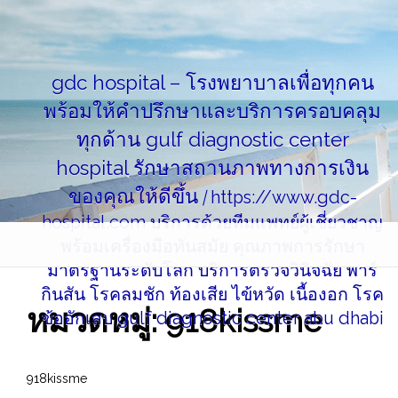
Skip
to
content
gdc hospital – โรงพยาบาลเพื่อทุกคน
พร้อมให้คำปรึกษาและบริการครอบคลุม
ทุกด้าน gulf diagnostic center
hospital รักษาสถานภาพทางการเงิน
ของคุณให้ดีขึ้น
|
https://www.gdc-
hospital.com บริการด้วยทีมแพทย์ผู้เชี่ยวชาญ
พร้อมเครื่องมือทันสมัย คุณภาพการรักษา
มาตรฐานระดับโลก บริการตรวจวินิจฉัย พาร์
กินสัน โรคลมชัก ท้องเสีย ไข้หวัด เนื้องอก โรค
หมวดหมู่:
918kissme
ข้ออักเสบ gulf diagnostic center abu dhabi
918kissme