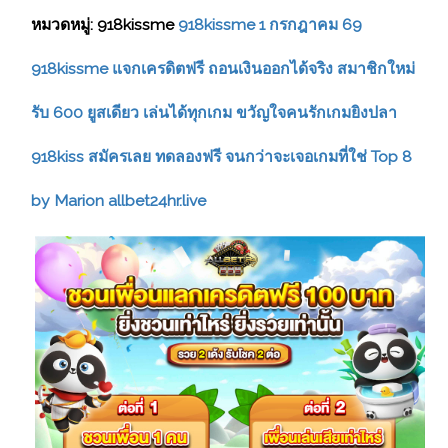
หมวดหมู่:
918kissme
918kissme 1 กรกฎาคม 69
918kissme แจกเครดิตฟรี ถอนเงินออกได้จริง สมาชิกใหม่
รับ 600 ยูสเดียว เล่นได้ทุกเกม ขวัญใจคนรักเกมยิงปลา
918kiss สมัครเลย ทดลองฟรี จนกว่าจะเจอเกมที่ใช่ Top 8
by Marion allbet24hr.live