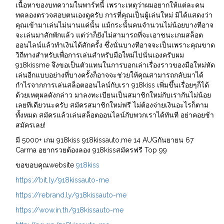
เนื้อหาของบทความในพาร์ทนี้ เพราะเหตุว่าผมอยากให้แต่ละคน
ทดลองตรวจสอบตนเองดูครับ การที่คุณเป็นผู้เล่นใหม่ มิได้แสดงว่า
คุณเข้ามาเล่นไม่นานแค่นั้น แม้กระนั้นคนจำนวนไม่น้อยบางทีอาจ
จะเล่นมาสักพักแล้ว แต่ว่าก็ยังไม่สามารถที่จะเอาชนะเกมสล็อต
ออนไลน์แล้วทำเงินได้สักครั้ง ซึ่งนั่นบางทีอาจจะเป็นเพราะคุณขาด
วิถีทางสำหรับเพื่อการเล่นสำหรับมือใหม่ไปนั่นเองครับผม
918kissme จึงขอเป็นตัวแทนในการบอกเล่าเรื่องราวของมือใหม่หัด
เล่นอีกแบบอย่างที่บางครั้งก็อาจจะช่วยให้คุณสามารถกลับมาได้
กำไรจากการเล่นสล็อตออนไลน์กับเรา 918kiss เพิ่มขึ้นเรื่อยๆก็ได้
ด้วยเหตุผลดังกล่าว มาลงทะเบียนเป็นสมาชิกใหม่กับเรากันไม่น้อย
เลยทีเดียวนะครับ สมัครสมาชิกใหม่ฟรี ไม่ต้องจ่ายเงินอะไรก็ตาม
ทั้งหมด สมัครแล้วเล่นสล็อตออนไลน์กับพวกเราได้ทันที อย่าคอยช้า
สมัครเลย!
มี 5000+ เกม 918kiss 918kissauto.me 14 AUGกันยายน 67
Carma อยากรวยต้องลอง 918kissสมัครฟรี Top 99
ขอขอบคุณwebsite
918kiss
https://bit.ly/918kissauto-me
https://rebrand.ly/918kissauto-me
https://wow.in.th/918kissauto-me