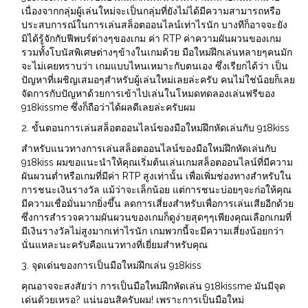
เนื่องจากกลุ่มผู้เล่นใหม่จะเป็นกลุ่มที่ยังไม่ได้มีความสามารถหรือ
ประสบการณ์ในการเล่นสล็อตออนไลน์เท่าไรนัก บางทีก็อาจจะยัง
มิได้รู้จักกับฟีพบร์ต่างๆของเกม ค่า RTP ค่าความผันผวนของเกม
รวมทั้งโบนัสพิเศษต่างๆข้างในเกมด้วย มือใหม่ฝึกเล่นหลายๆคนมัก
จะไม่เคยทราบว่า เกมแบบไหนเหมาะกับตนเอง ซึ่งเรียกได้ว่า เป็น
ปัญหาที่เผชิญเสมอๆสำหรับผู้เล่นใหม่เลยล่ะครับ คนไม่ใช่น้อยก็เลย
จัดการกับปัญหาด้วยการเข้าไปเล่นในโหมดทดลองเล่นฟรีของ
918kissme ซึ่งก็ถือว่าได้ผลดีเลยล่ะครับผม
2. ขั้นตอนการเล่นสล็อตออนไลน์ของมือใหม่ฝึกหัดเล่นกับ 918kiss
สำหรับแนวทางการเล่นสล็อตออนไลน์ของมือใหม่ฝึกหัดเล่นกับ
918kiss ผมขอแนะนำให้คุณเริ่มต้นเล่นเกมสล็อตออนไลน์ที่มีความ
ผันผวนต่ำหรือเกมที่มีค่า RTP สูงเท่านั้น เพื่อเพิ่มช่องทางสำหรับใน
การชนะเงินรางวัล แม้ว่าจะเล็กน้อย แต่การชนะบ่อยๆจะก่อให้คุณ
มีความเชื่อมั่นมากยิ่งขึ้น ลดการเสี่ยงสำหรับเพื่อการเล่นเสียอีกด้วย
ซึ่งการสำรวจความผันผวนของเกมก็ดูง่ายสุดๆๆเพียงคุณเลือกเกมที่
มีเงินรางวัลไม่สูงมากเท่าไรนัก เกมพวกนี้จะมีความเสี่ยงน้อยกว่า
นั่นแหละนะครับคือแนวทางที่เยี่ยมสำหรับคุณ
3. จุดเด่นของการเป็นมือใหม่ฝึกเล่น 918kiss
คุณอาจจะสงสัยว่า การเป็นมือใหม่ฝึกหัดเล่น 918kissme มันมีจุด
เด่นด้วยเหรอ? แน่นอนสิครับผม! เพราะการเป็นมือใหม่