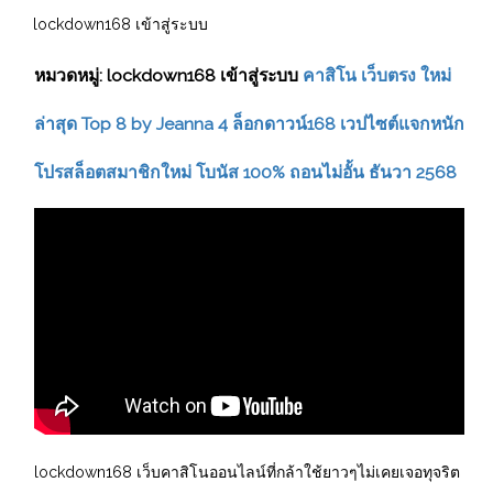
lockdown168 เข้าสู่ระบบ
หมวดหมู่:
lockdown168 เข้าสู่ระบบ
คาสิโน เว็บตรง ใหม่
ล่าสุด Top 8 by Jeanna 4 ล็อกดาวน์168 เวปไซต์แจกหนัก
โปรสล็อตสมาชิกใหม่ โบนัส 100% ถอนไม่อั้น ธันวา 2568
lockdown168 เว็บคาสิโนออนไลน์ที่กล้าใช้ยาวๆไม่เคยเจอทุจริต