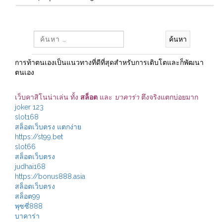
ค้นหา
สำหรับ:
การท้าตนเองเป็นแนวทางที่ดีที่สุดสำหรับการเติบโตและก็พัฒนา
ตนเอง
เว็บคาสิโนน่าเล่น ทั้ง
สล็อต
และ
บาคาร่า
ตึงจริงแตกบ่อยมาก
joker 123
slot168
สล็อตเว็บตรง แตกง่าย
https://st99.bet
slot66
สล็อตเว็บตรง
judhai168
https://bonus888.asia
สล็อตเว็บตรง
สล็อต99
พุซซี่888
บาคาร่า