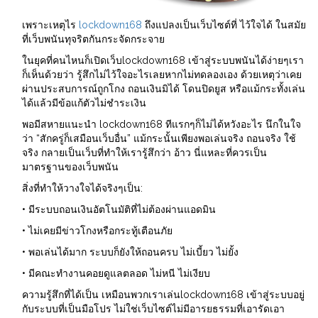
เพราะเหตุไร
lockdown168
ถึงแปลงเป็นเว็บไซต์ที่ ไว้ใจได้ ในสมัย
ที่เว็บพนันทุจริตกันกระจัดกระจาย
ในยุคที่คนไหนก็เปิดเว็บlockdown168 เข้าสู่ระบบพนันได้ง่ายๆเรา
ก็เห็นด้วยว่า รู้สึกไม่ไว้ใจอะไรเลยหากไม่ทดลองเอง ด้วยเหตุว่าเคย
ผ่านประสบการณ์ถูกโกง ถอนเงินมิได้ โดนปิดยูส หรือแม้กระทั้งเล่น
ได้แล้วมีข้อแก้ตัวไม่ชำระเงิน
พอมีสหายแนะนำ lockdown168 ทีแรกๆก็ไม่ได้หวังอะไร นึกในใจ
ว่า “สักครู่ก็เสมือนเว็บอื่น” แม้กระนั้นเพียงพอเล่นจริง ถอนจริง ใช้
จริง กลายเป็นเว็บที่ทำให้เรารู้สึกว่า อ้าว นี่แหละที่ควรเป็น
มาตรฐานของเว็บพนัน
สิ่งที่ทำให้วางใจได้จริงๆเป็น:
• มีระบบถอนเงินอัตโนมัติที่ไม่ต้องผ่านแอดมิน
• ไม่เคยมีข่าวโกงหรือกระทู้เตือนภัย
• พอเล่นได้มาก ระบบก็ยังให้ถอนครบ ไม่เบี้ยว ไม่ยั้ง
• มีคณะทำงานคอยดูแลตลอด ไม่หนี ไม่เงียบ
ความรู้สึกที่ได้เป็น เหมือนพวกเราเล่นlockdown168 เข้าสู่ระบบอยู่
กับระบบที่เป็นมือโปร ไม่ใช่เว็บไซต์ไม่มีอารยธรรมที่เอารัดเอา