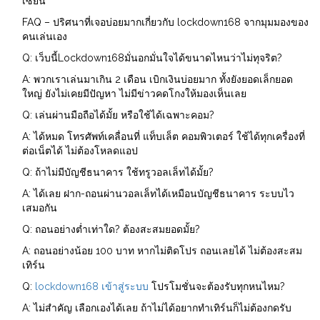
เซียน
FAQ – ปริศนาที่เจอบ่อยมากเกี่ยวกับ lockdown168 จากมุมมองของ
คนเล่นเอง
Q: เว็บนี้Lockdown168มั่นอกมั่นใจได้ขนาดไหนว่าไม่ทุจริต?
A: พวกเราเล่นมาเกิน 2 เดือน เบิกเงินบ่อยมาก ทั้งยังยอดเล็กยอด
ใหญ่ ยังไม่เคยมีปัญหา ไม่มีข่าวคดโกงให้มองเห็นเลย
Q: เล่นผ่านมือถือได้มั้ย หรือใช้ได้เฉพาะคอม?
A: ได้หมด โทรศัพท์เคลื่อนที่ แท็บเล็ต คอมพิวเตอร์ ใช้ได้ทุกเครื่องที่
ต่อเน็ตได้ ไม่ต้องโหลดแอป
Q: ถ้าไม่มีบัญชีธนาคาร ใช้ทรูวอลเล็ทได้มั้ย?
A: ได้เลย ฝาก-ถอนผ่านวอลเล็ทได้เหมือนบัญชีธนาคาร ระบบไว
เสมอกัน
Q: ถอนอย่างต่ำเท่าใด? ต้องสะสมยอดมั้ย?
A: ถอนอย่างน้อย 100 บาท หากไม่ติดโปร ถอนเลยได้ ไม่ต้องสะสม
เทิร์น
Q:
lockdown168 เข้าสู่ระบบ
โปรโมชั่นจะต้องรับทุกหนไหม?
A: ไม่สำคัญ เลือกเองได้เลย ถ้าไม่ได้อยากทำเทิร์นก็ไม่ต้องกดรับ