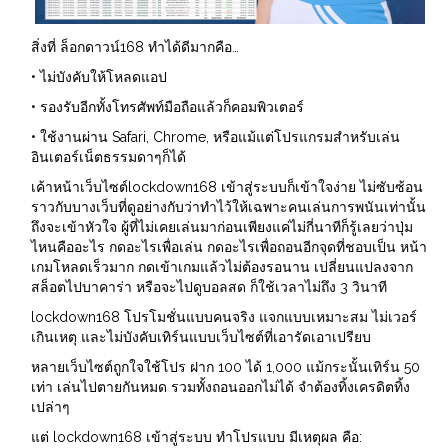
สิ่งที่ ล็อกดาวน์168 ทำได้ดีมากคือ…
• ไม่บังคับให้โหลดแอป
• รองรับอีกทั้งโทรศัพท์มือถือแล้วก็คอมพิวเตอร์
• ใช้งานผ่าน Safari, Chrome, หรือแม้แต่โปรแกรมสำหรับเล่น
อินเตอร์เน็ตธรรมดาๆก็ได้
เค้าหน้าเว็บไซต์lockdown168 เข้าสู่ระบบก็เข้าใจง่าย ไม่ซับซ้อน
ราวกับบางเว็บที่ดูอย่างกับว่าทำไว้ให้เฉพาะคนเล่นการพนันเท่านั้น
ถึงจะเข้าหัวใจ ผู้ที่ไม่เคยเล่นมาก่อนเพียงแค่ไม่กี่นาทีก็รู้เลยว่าปุ่ม
ไหนคืออะไร กดอะไรเพื่อเล่น กดอะไรเพื่อถอนอีกจุดที่ชอบเป็น หน้า
เกมโหลดเร็วมาก กดเข้าเกมแล้วไม่ต้องรอนาน เปลี่ยนแปลงจาก
สล็อตไปบาคาร่า หรือจะไปดูบอลสด ก็ใช้เวลาไม่ถึง 3 วินาที
lockdown168 โปรโมชั่นแบบคนจริง แจกแบบเหมาะสม ไม่เวอร์
เกินเหตุ และไม่บังคับเทิร์นแบบเว็บไซต์ที่เอารัดเอาเปรียบ
หลายเว็บไซต์ถูกใจใช้โปร ฝาก 100 ได้ 1,000 แม้กระนั้นเทิร์น 50
เท่า เล่นไปตายกันหมด รวมทั้งถอนออกไม่ได้ จำต้องทิ้งเครดิตทิ้ง
เปล่าๆ
แต่ lockdown168 เข้าสู่ระบบ ทำโปรแบบ มีเหตุผล คือ: