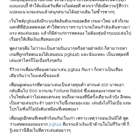
แบบแบบงี้ ทำให้แม้แต่วันที่ดวงไม่ค่อยดี พวกเราก็ยังมีความรู้สึกว่า
แปลงแนวเกมเล่นแล้วสนุกสนานได้อย่างเดิม ไม่ซ้ำๆซากๆ
เว็บไซต์pgk44ยังมีระบบจัดอันดับเกมยอดฮิต เกมมาใหม่ แล้วก็เกม
แตกดีที่อัปเดตตลอด ทำให้พวกเราทราบว่าเกมไหนกำลังเดินทางมา
แรง คนเล่นเยอะ แล้วก็มีค่าแก่การทดลอง ไม่ต้องสุ่มมั่วๆแบบเล่นไป
เรื่อยๆให้เสียเงินเสียทองเปล่า
พูดง่ายๆคือ ไม่ว่าจะเป็นสายปั่นเบาๆหรือสายฝ่าหนัก ก็สามารถหา
เกมที่ถูกจริตตนเองได้เสมอบน pgk44b และนั่นแหละ เป็นเหตุผลที่
เล่นเท่าไหร่ก็ไม่เบื่อจริงๆครับ
รีวิวจากเพื่อนๆที่ลองตามมาเล่น pgk44 กับเรา ก็กล่าวเป็นเสียง
เดียวกันว่าเว็บแห่งนี้ของแท้
เพื่อนฝูงคนแรกที่ตามมาเล่นเป็นสายทุนต่ำ ฝากแค่ 100 บาทเอา
กลับคืนไป 600 จากเกม Fortune Rabbit ซึ่งเคยลองจากหลาย
เว็บไซต์แต่ว่าไม่เคยแตกเลย จนถึงมาลองที่นี่ครั้งเดียวแล้วปัง อีกคน
เป็นสายเล่นประจำ บอกว่าเว็บนี้เกมเยอะแยะ เล่นยังไงก็ไม่เบื่อ แถม
โปรโมชั่นก็ไม่บังคับเหมือนที่เคยพบมา
เพื่อนฝูงอีกคนที่เคยหัวร้อนกับเว็บเก่า เพราะเหตุว่าถอนเงินมิได้ พูด
ว่าแค่ทดลองถอนจาก
pgk44
ทีแรกแล้วเงินเข้าด้านในไม่กี่วินาที ก็
รู้เลยว่านี่คือเว็บที่ควรเล่นต่อยาวๆ