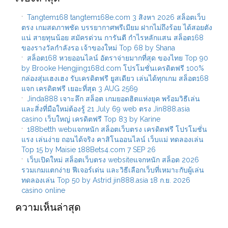
Tangtem168 tangtem168e.com 3 สิงหา 2026 สล็อตเว็บ
ตรง เกมสดภาพชัด บรรยากาศพรีเมียม ฝากไม่ถึงร้อย ได้สอยตัง
แน่ สายทุนน้อย สมัครด่วน การันตี กำไรหลักแสน สล็อต168
ของรางวัลกำลังรอ เจ้าของใหม่ Top 68 by Shana
สล็อต168 หวยออนไลน์ อัตราจ่ายมากที่สุด ของไทย Top 90
by Brooke Hengjing168d.com โปรโมชั่นเครดิตฟรี 100%
กล่องสุ่มเฮงเฮง รับเครดิตฟรี ยูสเดียว เล่นได้ทุกเกม สล็อต168
แจก เครดิตฟรี เยอะที่สุด 3 AUG 2569
Jinda888 เจาะลึก สล็อต เกมยอดฮิตแห่งยุค พร้อมวิธีเล่น
และสิ่งที่มือใหม่ต้องรู้ 21 July 69 web ตรง Jin888.asia
casino เว็บใหญ่ เครดิตฟรี Top 83 by Karine
188betth webแจกหนัก สล็อตเว็บตรง เครดิตฟรี โปรโมชั่น
แรง เล่นง่าย ถอนได้จริง คาสิโนออนไลน์ เว็บแม่ ทดลองเล่น
Top 15 by Maisie 188Bets4.com 7 SEP 26
เว็บเปิดใหม่ สล็อตเว็บตรง websiteแจกหนัก สล็อต 2026
รวมเกมแตกง่าย ฟีเจอร์เด่น และวิธีเลือกเว็บที่เหมาะกับผู้เล่น
ทดลองเล่น Top 50 by Astrid jin888.asia 18 ก.ย. 2026
casino online
ความเห็นล่าสุด