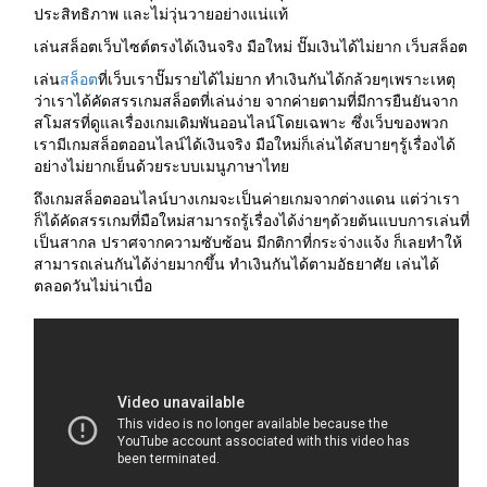
ประสิทธิภาพ และไม่วุ่นวายอย่างแน่แท้
เล่นสล็อตเว็บไซต์ตรงได้เงินจริง มือใหม่ ปั๊มเงินได้ไม่ยาก เว็บสล็อต
เล่น
สล็อต
ที่เว็บเราปั๊มรายได้ไม่ยาก ทำเงินกันได้กล้วยๆเพราะเหตุ
ว่าเราได้คัดสรรเกมสล็อตที่เล่นง่าย จากค่ายตามที่มีการยืนยันจาก
สโมสรที่ดูแลเรื่องเกมเดิมพันออนไลน์โดยเฉพาะ ซึ่งเว็บของพวก
เรามีเกมสล็อตออนไลน์ได้เงินจริง มือใหม่ก็เล่นได้สบายๆรู้เรื่องได้
อย่างไม่ยากเย็นด้วยระบบเมนูภาษาไทย
ถึงเกมสล็อตออนไลน์บางเกมจะเป็นค่ายเกมจากต่างแดน แต่ว่าเรา
ก็ได้คัดสรรเกมที่มือใหม่สามารถรู้เรื่องได้ง่ายๆด้วยต้นแบบการเล่นที่
เป็นสากล ปราศจากความซับซ้อน มีกติกาที่กระจ่างแจ้ง ก็เลยทำให้
สามารถเล่นกันได้ง่ายมากขึ้น ทำเงินกันได้ตามอัธยาศัย เล่นได้
ตลอดวันไม่น่าเบื่อ