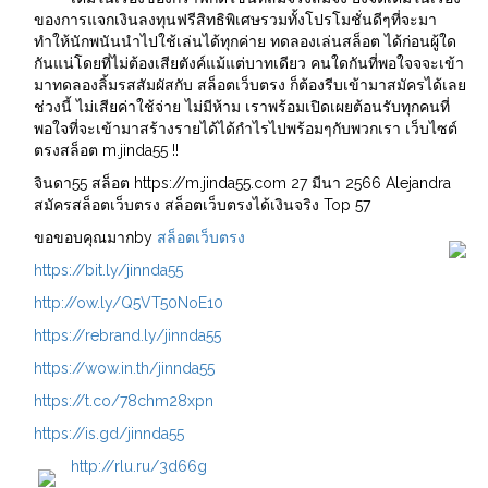
ของการแจกเงินลงทุนฟรีสิทธิพิเศษรวมทั้งโปรโมชั่นดีๆที่จะมา
ทำให้นักพนันนำไปใช้เล่นได้ทุกค่าย ทดลองเล่นสล็อต ได้ก่อนผู้ใด
กันแน่โดยที่ไม่ต้องเสียตังค์แม้แต่บาทเดียว คนใดกันที่พอใจจจะเข้า
มาทดลองลิ้มรสสัมผัสกับ สล็อตเว็บตรง ก็ต้องรีบเข้ามาสมัครได้เลย
ช่วงนี้ ไม่เสียค่าใช้จ่าย ไม่มีห้าม เราพร้อมเปิดเผยต้อนรับทุกคนที่
พอใจที่จะเข้ามาสร้างรายได้ได้กำไรไปพร้อมๆกับพวกเรา เว็บไซต์
ตรงสล็อต m.jinda55 !!
จินดา55 สล็อต https://m.jinda55.com 27 มีนา 2566 Alejandra
สมัครสล็อตเว็บตรง สล็อตเว็บตรงได้เงินจริง Top 57
ขอขอบคุณมากby
สล็อตเว็บตรง
https://bit.ly/jinnda55
http://ow.ly/Q5VT50NoE10
https://rebrand.ly/jinnda55
https://wow.in.th/jinnda55
https://t.co/78chm28xpn
https://is.gd/jinnda55
http://rlu.ru/3d66g