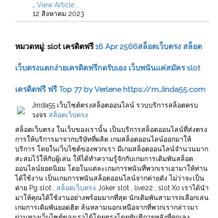
…
View Article...
12 สิงหาคม 2023
หมวดหมู่:
slot เครดิตฟรี
16 Apr 2566สล็อตเว็บตรง สล็อต
เว็บตรงแตกง่ายเครดิตฟรีกดรับเอง เว็บพนันแค่สมัคร slot
เครดิตฟรี ฟรี Top 77 by Verlene https://m.Jinda55.com
Jinda55 เว็บไซต์ตรงสล็อตออนไลน์ รวบบริการสล็อตครบ
วงจร
สล็อตเว็บตรง
สล็อตเว็บตรง ในเว็บของเรานั้น เป็นบริการสล็อตออนไลน์ที่ส่งตรง
การให้บริการมาจากบริษัทที่ผลิต เกมสล็อตออนไลน์ออกมาให้
บริการ โดยในเว็บไซต์ของพวกเรา มีเกมสล็อตออนไลน์จำนวนมาก
สะสมไว้ให้กับผู้เล่น ให้ได้ทำความรู้จักกับเกมการเดิมพันสล็อต
ออนไลน์ยอดนิยม โดยในแต่ละเกมการพนันที่พวกเราเอามาให้ท่าน
ได้ใช้งาน เป็นเกมการพนันสล็อตออนไลน์จากค่ายดัง ไม่ว่าจะเป็น
ค่าย Pg slot ,
สล็อตเว็บตรง
Joker slot , live22 , slot Xo เราได้นำ
มาให้คุณได้ใช้งานอย่างพร้อมมากที่สุด นักเดิมพันสามารถเลือกเล่น
เกมการเดิมพันยอดฮิต ล้นหลามนอกเหนือจากที่พวกเรากล่าวมา
ผ่านทางเว็บไซต์ของเราได้โดยตรงโดยทันทีภายหลังที่คุณลง