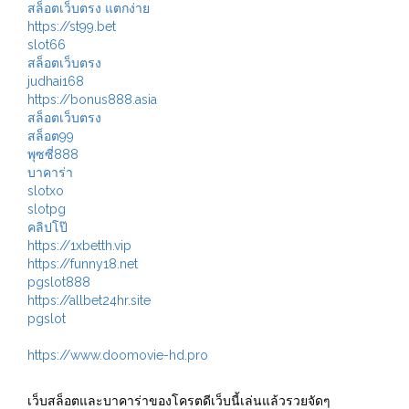
สล็อตเว็บตรง แตกง่าย
https://st99.bet
slot66
สล็อตเว็บตรง
judhai168
https://bonus888.asia
สล็อตเว็บตรง
สล็อต99
พุซซี่888
บาคาร่า
slotxo
slotpg
คลิปโป๊
https://1xbetth.vip
https://funny18.net
pgslot888
https://allbet24hr.site
pgslot
https://www.doomovie-hd.pro
เว็บสล็อตและบาคาร่าของโครตดีเว็บนี้เล่นแล้วรวยจัดๆ