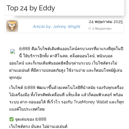
Top 24 by Eddy
24 พฤษภาคม 2025
Author
Authors
Article by: Johnny Wright
0 Responses
Gravatar
link
is
to
shown
author
ib888 คือเว็บไซต์เดิมพันออนไลน์ครบวงจรที่มาแรงที่สุดในปี
here.
website
นี้ ให้บริการอีกทั้ง คาสิโนสด, สล็อตออนไลน์, พนันบอล
Clickable
or
ออนไลน์ และก็เกมเดิมพันยอดฮิตอื่นๆผ่านระบบ เว็บไซต์ตรงไม่
link
other
ผ่านเอเย่นต์ ที่มีความปลอดภัยสูง ใช้งานง่าย และก็ตอบโจทย์ผู้เล่น
to
works.
ทุกกลุ่ม
Author
johnnywright
page.
เว็บไซต์ ib888 พัฒนาขึ้นด้วยเทคโนโลยีที่นำสมัย รองรับทุกเครื่อง
ไม้เครื่องมือ ทั้งโทรศัพท์เคลื่อนที่ แท็บเล็ต แล้วก็คอมพิวเตอร์ พร้อม
ระบบ ฝาก-ถอนออโต้ ที่เร็วไว รองรับ TrueMoney Wallet และก็ทุก
แบงค์ในประเทศไทย
จุดเด่นของ ib888
เว็บไซต์ตรง มั่นคง ไม่ผ่านเอเย่นต์