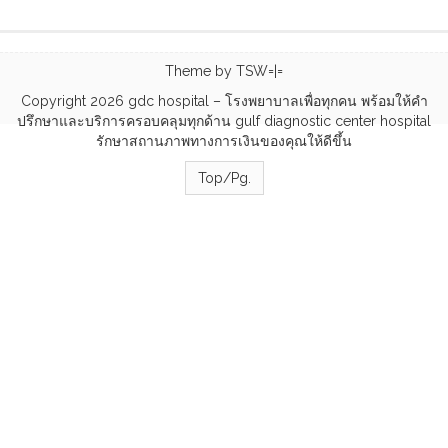
Theme by
TSW=|=
Copyright 2026 gdc hospital – โรงพยาบาลเพื่อทุกคน พร้อมให้คำ
ปรึกษาและบริการครอบคลุมทุกด้าน gulf diagnostic center hospital
รักษาสถานภาพทางการเงินของคุณให้ดีขึ้น
Top/Pg.