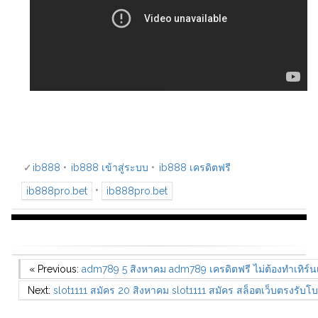
ib888
ib888 เข้าสู่ระบบ
ib888 เครดิตฟรี
•
ib888pro.bet
ib888pro.bet
แนะแนว
Previous Post
« Previous:
adm789 5 สิงหาคม adm789 เครดิตฟรี ไม่ต้องทำเทิร์
Next Post
Next:
slot1111 สมัคร 20 สิงหาคม slot1111 สมัคร สล็อตเว็บตรงรับโ
เรื่อง