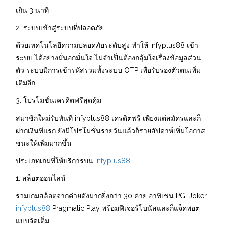
เกิน 3 นาที
2. ระบบเข้าสู่ระบบที่ปลอดภัย
ด้วยเทคโนโลยีความปลอดภัยระดับสูง ทำให้ infyplus88 เข้า
ระบบ ได้อย่างมั่นอกมั่นใจ ไม่จำเป็นต้องกลุ้มใจเรื่องข้อมูลส่วน
ตัว ระบบมีการเข้ารหัสรวมทั้งระบบ OTP เพื่อรับรองตัวตนเพิ่ม
เติมอีก
3. โปรโมชั่นเครดิตฟรีสุดคุ้ม
สมาชิกใหม่รับทันที infyplus88 เครดิตฟรี เพียงแต่สมัครและก็
ฝากเงินทีแรก ยังมีโปรโมชั่นรายวันแล้วก็รายสัปดาห์เพิ่มโอกาส
ชนะให้เพิ่มมากขึ้น
ประเภทเกมที่ให้บริการบน
infyplus88
1. สล็อตออนไลน์
รวมเกมสล็อตจากค่ายดังมากยิ่งกว่า 30 ค่าย อาทิเช่น PG, Joker,
infyplus88
Pragmatic Play พร้อมฟีเจอร์โบนัสและก็แจ็คพอต
แบบจัดเต็ม