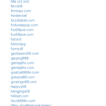
fafa 123 slot
faro168
finnivips.com
fiwdee.bet
fizz169bet.com
fortune99vip.com
fox689ok.com
fox689ok.com
fullslot
fullslotpg
funny18
gachawin168.com
gaojing888
gem99ths.com
gem99ths.com
goatza888fin.com
gobaza88.com
gowingo88.com
happy168
hengjing168
hi6bet.com
hiso8888s.com
https://sretthi99.bet/enter/