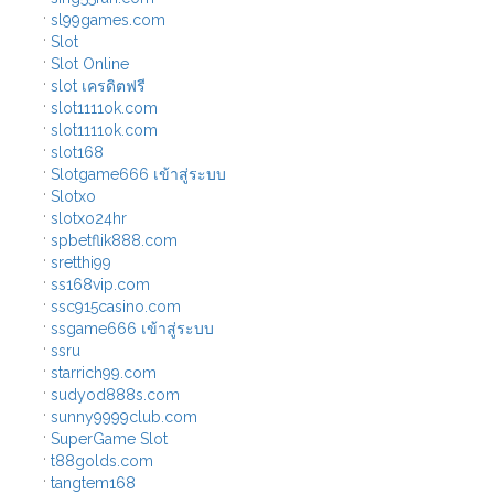
sl99games.com
Slot
Slot Online
slot เครดิตฟรี
slot1111ok.com
slot1111ok.com
slot168
Slotgame666 เข้าสู่ระบบ
Slotxo
slotxo24hr
spbetflik888.com
sretthi99
ss168vip.com
ssc915casino.com
ssgame666 เข้าสู่ระบบ
ssru
starrich99.com
sudyod888s.com
sunny9999club.com
SuperGame Slot
t88golds.com
tangtem168