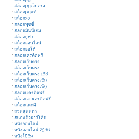
สล็อตpgเว็บตรง
สล็อตpgแท้
สล็อตxo
สล็อตพุซซี่
สล็อตมันนี่เกม
สล็อตยูฟ่า
สล็อตออนไลน์
สล็อตออโต้
สล็อตเครดิตฟรี
สล็อตเว็บตรง
สล็อตเว็บตรง
สล็อตเว็บตรง 168
สล็อตเว็บตรง789
สล็อตเว็บตรง789
สล็อตเเครดิตฟรี
สล็อตแจกเครดิตฟรี
สล็อตแตกดี
สวนสุนันทา
สแกนคิวอาร์โค้ด
หนังออนไลน์
หนังออนไลน์ 2566
หนังโป๊69