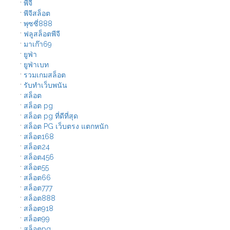
พีจี
พีจีสล็อต
พุซซี่888
ฟลูสล็อตพีจี
มาเก๊า69
ยูฟ่า
ยูฟ่าเบท
รวมเกมสล็อต
รับทำเว็บพนัน
สล็อต
สล็อต pg
สล็อต pg ที่ดีที่สุด
สล็อต PG เว็บตรง แตกหนัก
สล็อต168
สล็อต24
สล็อต456
สล็อต55
สล็อต66
สล็อต777
สล็อต888
สล็อต918
สล็อต99
สล็อตpg