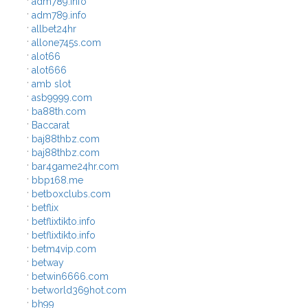
adm789.info
adm789.info
allbet24hr
allone745s.com
alot66
alot666
amb slot
asb9999.com
ba88th.com
Baccarat
baj88thbz.com
baj88thbz.com
bar4game24hr.com
bbp168.me
betboxclubs.com
betflix
betflixtikto.info
betflixtikto.info
betm4vip.com
betway
betwin6666.com
betworld369hot.com
bh99