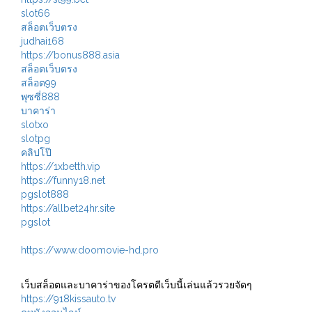
slot66
สล็อตเว็บตรง
judhai168
https://bonus888.asia
สล็อตเว็บตรง
สล็อต99
พุซซี่888
บาคาร่า
slotxo
slotpg
คลิปโป๊
https://1xbetth.vip
https://funny18.net
pgslot888
https://allbet24hr.site
pgslot
https://www.doomovie-hd.pro
เว็บสล็อตและบาคาร่าของโครตดีเว็บนี้เล่นแล้วรวยจัดๆ
https://918kissauto.tv