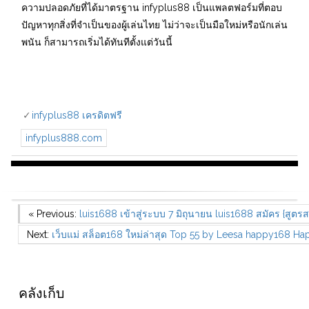
ความปลอดภัยที่ได้มาตรฐาน infyplus88 เป็นแพลตฟอร์มที่ตอบ
ปัญหาทุกสิ่งที่จำเป็นของผู้เล่นไทย ไม่ว่าจะเป็นมือใหม่หรือนักเล่น
พนัน ก็สามารถเริ่มได้ทันทีตั้งแต่วันนี้
infyplus88 เครดิตฟรี
infyplus888.com
แนะแนว
Previous Post
« Previous:
luis1688 เข้าสู่ระบบ 7 มิถุนายน luis1688 สมัคร {สูตรส
Next Post
Next:
เว็บแม่ สล็อต168 ใหม่ล่าสุด Top 55 by Leesa happy168 Ha
เรื่อง
คลังเก็บ