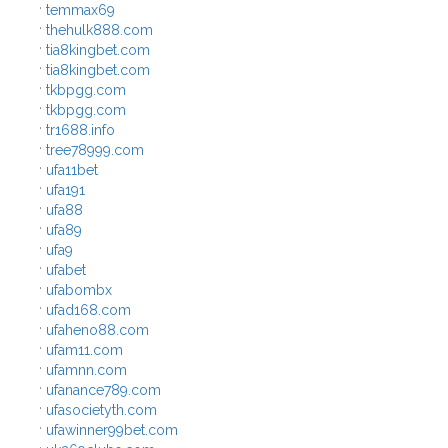
temmax69
thehulk888.com
tia8kingbet.com
tia8kingbet.com
tkbpgg.com
tkbpgg.com
tr1688.info
tree78999.com
ufa11bet
ufa191
ufa88
ufa89
ufa9
ufabet
ufabombx
ufad168.com
ufaheno88.com
ufam11.com
ufamnn.com
ufanance789.com
ufasocietyth.com
ufawinner99bet.com