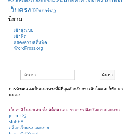
สล็อตเครดิตฟรี
สล็อตxo
สล็อตออนไลน์
หนัก
เว็บตรง
โจ๊กเกอร์123
นิยาม
เข้าสู่ระบบ
เข้าฟีด
แสดงความเห็นฟีด
WordPress.org
ค้นหา
สำหรับ:
การท้าตนเองเป็นแนวทางที่ดีที่สุดสำหรับการเติบโตและก็พัฒนา
ตนเอง
เว็บคาสิโนน่าเล่น ทั้ง
สล็อต
และ
บาคาร่า
ตึงจริงแตกบ่อยมาก
joker 123
slot168
สล็อตเว็บตรง แตกง่าย
https://st99.bet