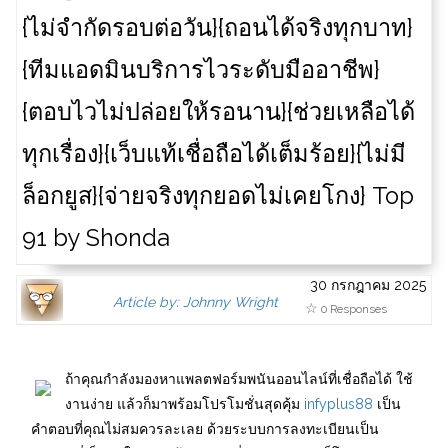
{ไม่จำกัดรอบต่อวัน}{ถอนได้จริงทุกบาท}
{ทีมแอดมินบริการไวระดับมืออาชีพ}
{ตอบไวไม่ปล่อยให้รอนาน}{ช่วยเหลือได้
ทุกเรื่อง}{เว็บแท้เชื่อถือได้เต็มร้อย}{ไม่มี
ล็อกยูส}{จ่ายจริงทุกยอดไม่เคยโกง} Top
91 by Shonda
30 กรกฎาคม 2025
Author
Authors
Article by: Johnny Wright
0 Responses
Gravatar
link
is
to
shown
author
ถ้าคุณกำลังมองหาแพลตฟอร์มพนันออนไลน์ที่เชื่อถือได้ ใช้
here.
website
งานง่าย แล้วก็มาพร้อมโปรโมชั่นสุดคุ้ม
infyplus88
เป็น
Clickable
or
คำตอบที่คุณไม่สมควรละเลย ด้วยระบบการลงทะเบียนเป็น
link
other