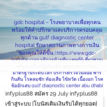
Skip
to
content
gdc hospital – โรงพยาบาลเพื่อทุกคน
พร้อมให้คำปรึกษาและบริการครอบคลุม
ทุกด้าน gulf diagnostic center
hospital รักษาสถานภาพทางการเงิน
ของคุณให้ดีขึ้น
|
https://www.gdc-
hospital.com บริการด้วยทีมแพทย์ผู้เชี่ยวชาญ
พร้อมเครื่องมือทันสมัย คุณภาพการรักษา
มาตรฐานระดับโลก บริการตรวจวินิจฉัย พาร์
กินสัน โรคลมชัก ท้องเสีย ไข้หวัด เนื้องอก โรค
ข้ออักเสบ gulf diagnostic center abu dhabi
infyplus88 สมัคร 29 July infyplus88
เข้าสู่ระบบ {โบนัสเติมเงินรับได้ทุกยอด}