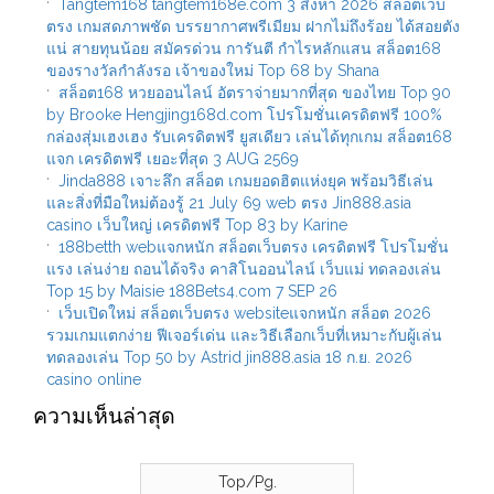
Tangtem168 tangtem168e.com 3 สิงหา 2026 สล็อตเว็บ
ตรง เกมสดภาพชัด บรรยากาศพรีเมียม ฝากไม่ถึงร้อย ได้สอยตัง
แน่ สายทุนน้อย สมัครด่วน การันตี กำไรหลักแสน สล็อต168
ของรางวัลกำลังรอ เจ้าของใหม่ Top 68 by Shana
สล็อต168 หวยออนไลน์ อัตราจ่ายมากที่สุด ของไทย Top 90
by Brooke Hengjing168d.com โปรโมชั่นเครดิตฟรี 100%
กล่องสุ่มเฮงเฮง รับเครดิตฟรี ยูสเดียว เล่นได้ทุกเกม สล็อต168
แจก เครดิตฟรี เยอะที่สุด 3 AUG 2569
Jinda888 เจาะลึก สล็อต เกมยอดฮิตแห่งยุค พร้อมวิธีเล่น
และสิ่งที่มือใหม่ต้องรู้ 21 July 69 web ตรง Jin888.asia
casino เว็บใหญ่ เครดิตฟรี Top 83 by Karine
188betth webแจกหนัก สล็อตเว็บตรง เครดิตฟรี โปรโมชั่น
แรง เล่นง่าย ถอนได้จริง คาสิโนออนไลน์ เว็บแม่ ทดลองเล่น
Top 15 by Maisie 188Bets4.com 7 SEP 26
เว็บเปิดใหม่ สล็อตเว็บตรง websiteแจกหนัก สล็อต 2026
รวมเกมแตกง่าย ฟีเจอร์เด่น และวิธีเลือกเว็บที่เหมาะกับผู้เล่น
ทดลองเล่น Top 50 by Astrid jin888.asia 18 ก.ย. 2026
casino online
ความเห็นล่าสุด
Top/Pg.