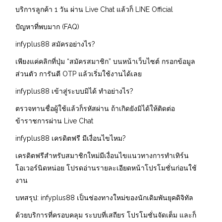
บริการลูกค้า 1 วัน ผ่าน Live Chat แล้วก็ LINE Official
ปัญหาที่พบมาก (FAQ)
infyplus88 สมัครอย่างไร?
เพียงแค่คลิกที่ปุ่ม “สมัครสมาชิก” บนหน้าเว็บไซต์ กรอกข้อมูล
ส่วนตัว การันตี OTP แล้วเริ่มใช้งานได้เลย
infyplus88 เข้าสู่ระบบมิได้ ทำอย่างไร?
ตรวจทานชื่อผู้ใช้แล้วก็รหัสผ่าน ถ้าเกิดยังมิได้ให้ติดต่อ
ข้าราชการผ่าน Live Chat
infyplus88 เครดิตฟรี มีเงื่อนไขไหม?
เครดิตฟรีสำหรับสมาชิกใหม่มีเงื่อนไขแนวทางการทำเทิร์น
โอเวอร์นิดหน่อย โปรดอ่านรายละเอียดหน้าโปรโมชั่นก่อนใช้
งาน
บทสรุป: infyplus88 เป็นช่องทางใหม่ของนักเดิมพันยุคดิจิทัล
ด้วยบริการที่ครอบคลุม ระบบที่เสถียร โปรโมชั่นจัดเต็ม และก็