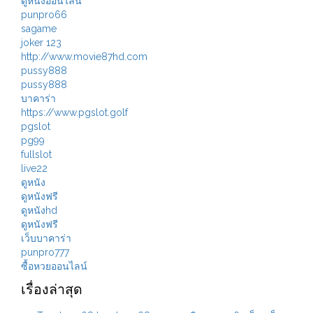
ดูหนังออนไลน์
punpro66
sagame
joker 123
http://www.movie87hd.com
pussy888
pussy888
บาคาร่า
https://www.pgslot.golf
pgslot
pg99
fullslot
live22
ดูหนัง
ดูหนังฟรี
ดูหนังhd
ดูหนังฟรี
เว็บบาคาร่า
punpro777
ซื้อหวยออนไลน์
เรื่องล่าสุด