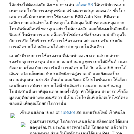
ได้อย่างไม่ต้องสงสัย ดังเช่น การเล่น
สล็อต168
ได้นานัปการแบบ
เหมาะสม ไปกับการลงทุนพร้อม สร้างความสนุก ตลอด 24 ชั่วโมง
เล่น ตรงนี้ ด้วยระบบการใช้แรงงาน ที่ดีมี Auto Spin ที่มีความ
เสถียรภาพ เล่นง่าย ไม่มีกระตุก ไม่มีสะดุด ไม่มีกระดอนหลุด จาก
โทรศัพท์เคลื่อนที่ ของคุณ อย่างไม่ต้องสงสัย และก็ยังคงเป็นอีกหนึ่ง
ฟีเจอร์ ในด้านการเล่น สล็อตเว็บไซต์ตรง ที่สร้างความน่าดึงดูดใจ
กับการเปิด ให้บริการ หรือการใช้แรงงาน อย่างครบครัน ประกัน
การผลิตรายได้ หลักแสนได้อย่างง่ายๆภายในคืนเดียว
แถมยังมีระบบการใช้แรงงาน ที่ค่อนข้างอวย ความสบายสบาย
รองรับ ทุกการลงทุน ฝากง่าย ถอนชำนาญ ทุกระบบไม่มีขั้นต่ำ และ
ยังคงมาพร้อม กับการการันตี การผลิตรายได้ กับ สล็อต168 การได้
เงินรางวัล แจ็คพอต กับประสิทธิภาพสูงราคาดี และยังคงสร้าง
ความสนุกสนานร่าเริง ตื่นเต้น แถมยังคง มีโปรโมชั่นมาก ให้เลือก
เล่นอีกมาก สมัครง่ายรายได้ดี ทำเงินจริง ถอนง่าย ถอนชำนาญ
โบนัสสปินดี มากที่สุด แตกบ่อยครั้งที่สุด ทำให้ผู้เล่น สามารถเข้าถึง
มูลเหตุที่ค่อนข้างจะเด่นชัดว่า นี่เป็น เว็บไซต์แท้ สล็อตเว็บไซต์ตรง
ของแท้ เพื่อคุณโดยยิ่งไปกว่านั้น
เข้าเล่นสล็อต 168slot
168slot
สด แบบเรียลไทม์ เร็วทันใจ
คุณสามารถสนุก ไปกับการเล่นสล็อต สล็อต168 ได้แบบ
สดๆพร้อมรับประกัน การทำเงินได้ โดยตลอด แล้วก็เร็ว
ทุกช่องทาง ผ่านเว็บไซต์ตรง เล่นได้แบบ Real Time