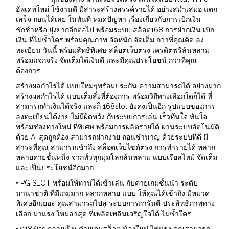
อัพเดทใหม่ ใช้งานดี มีสาระสร้างสรรค์รายได้ อย่างสม่ำเสมอ แตก
เสร็จ ถอนได้เลย ในทันที หมดปัญหา เรื่องเกี่ยวกับการเบิกเงิน
ชักช้าหรือ ยุ่งยากอีกต่อไป พร้อมระบบ สล็อต168 การฝากเงิน เบิก
เงิน ที่ไม่ซ้ำใคร พร้อมคุณภาพ จัดหนัก จัดเต็ม กว่าที่คุณคิด ลง
ทะเบียน วันนี้ พร้อมสิทธิพิเศษ สล็อตเว็บตรง เครดิตฟรีล้นหลาม
พร้อมแจกจริง จัดเต็มได้เงินดี และมีคุณประโยชน์ กว่าที่คุณ
ต้องการ
สร้างผลกำไรได้ แบบใหม่ๆพร้อมประกัน ความสามารถได้ อย่างมาก
สร้างผลกำไรได้ แบบเต็มสิ่งที่ต้องการ พร้อมวิถีทางเลือกใดก็ได้ ที่
สามารถทำเงินได้จริง และก็ 168slot ยังคงเป็นอีก รูปแบบของการ
ลงทะเบียนได้ง่าย ไม่มีผิดหวัง กับระบบการเล่น เร็วทันใจ ทันใจ
พร้อมช่องทางใหม่ ที่พิเศษ พร้อมการผลิตรายได้ ผ่านระบบอัตโนมัติ
ด้วย AI สุดถูกต้อง สามารถฝากง่าย ถอนชำนาญ ด้วยระบบที่ดี มี
สาระที่คุณ สามารถเข้าถึง สล็อตเว็บไซต์ตรง การทำรายได้ หลาก
หลายค่ายชั้นหนึ่ง จากทั่วทุกมุมโลกล้นหลาม แบบเรียลไทม์ จัดเต็ม
และเป็นประโยชน์อีกมาก
• PG SLOT พร้อมให้ท่านได้เข้าเล่น กับค่ายเกมชั้นนำ ระดับ
นานาชาติ ที่มีเกมมาก หลากหลาย แบบ ให้คุณได้เข้าถึง มีหมวด
พิเศษอีกเยอะ คุณสามารถไปสู่ ระบบการการันตี ประสิทธิภาพทาง
เลือก มาแรง ใหม่ล่าสุด ที่เพลิดเพลินเจริญใจได้ ไม่ซ้ำใคร