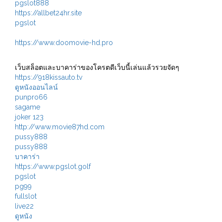
pgslot888
https://allbet24hr.site
pgslot
https://www.doomovie-hd.pro
เว็บสล็อตและบาคาร่าของโครตดีเว็บนี้เล่นแล้วรวยจัดๆ
https://918kissauto.tv
ดูหนังออนไลน์
punpro66
sagame
joker 123
http://www.movie87hd.com
pussy888
pussy888
บาคาร่า
https://www.pgslot.golf
pgslot
pg99
fullslot
live22
ดูหนัง