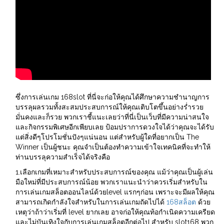
ซึ่งการเล่นเกม 168slot ที่นี่จะก่อให้คุณได้ศึกษาความชำนาญการ
บรรลุผลรวมทั้งสะสมประสบการณ์ให้คุณเติบโตขึ้นอย่างร่ำรวย
มั่นคงและก็รวย พวกเราชี้แนะเลยว่าที่นี่เป็นเว็บที่มีความน่าสนใจ
และกิจกรรมพิเศษอีกเพียบเลย ป้อมปราการดวงใจได้ว่าคุณจะได้รับ
แต่สิ่งดีๆโปรโมชั่นปังๆแน่นอน แต่สำหรับผู้ใดที่อยากเป็น The
Winner เป็นผู้ชนะ คุณจำเป็นต้องทำความเข้าใจเทคนิคที่จะทำให้
ท่านบรรลุความสำเร็จได้จริงคือ
1.เลือกเกมที่เหมาะสำหรับประสบการณ์ของคุณ แม้ว่าคุณเป็นผู้เล่น
มือใหม่ที่มีประสบการณ์น้อย พวกเราแนะนำว่าควรเริ่มสำหรับใน
การเล่นเกมสล็อตออนไลน์ด้วยlevel แรกๆก่อน เพราะจะมีผลให้คุณ
สามารถเกิดกำลังใจสำหรับในการเล่นเกมถัดไปได้
168สล็อต
ด้วย
เหตุว่าถ้าว่าเริ่มที่ level ยากเลย อาจก่อให้คุณท้อกำเนิดความเครียด
และไม่บันเทิงใจกับการเล่นเกมสล็อตอีกต่อไป สำหรับ slot168 พวก