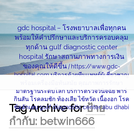
Skip
to
content
gdc hospital – โรงพยาบาลเพื่อทุกคน
พร้อมให้คำปรึกษาและบริการครอบคลุม
ทุกด้าน gulf diagnostic center
hospital รักษาสถานภาพทางการเงิน
ของคุณให้ดีขึ้น
|
https://www.gdc-
hospital.com บริการด้วยทีมแพทย์ผู้เชี่ยวชาญ
พร้อมเครื่องมือทันสมัย คุณภาพการรักษา
มาตรฐานระดับโลก บริการตรวจวินิจฉัย พาร์
กินสัน โรคลมชัก ท้องเสีย ไข้หวัด เนื้องอก โรค
Tag Archive for
ป้าย
ข้ออักเสบ gulf diagnostic center abu dhabi
กำกับ:
betwin666