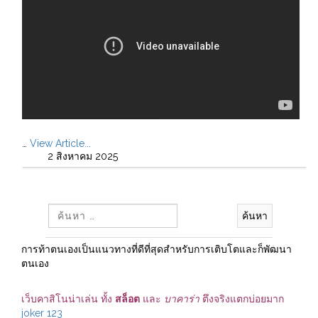
…
View Article...
2 สิงหาคม 2025
ค้นหา
สำหรับ:
การท้าตนเองเป็นแนวทางที่ดีที่สุดสำหรับการเติบโตและก็พัฒนา
ตนเอง
เว็บคาสิโนน่าเล่น ทั้ง
สล็อต
และ
บาคาร่า
ตึงจริงแตกบ่อยมาก
joker 123