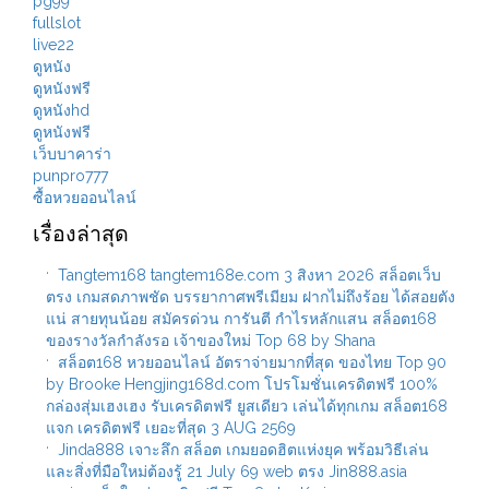
pg99
fullslot
live22
ดูหนัง
ดูหนังฟรี
ดูหนังhd
ดูหนังฟรี
เว็บบาคาร่า
punpro777
ซื้อหวยออนไลน์
เรื่องล่าสุด
Tangtem168 tangtem168e.com 3 สิงหา 2026 สล็อตเว็บ
ตรง เกมสดภาพชัด บรรยากาศพรีเมียม ฝากไม่ถึงร้อย ได้สอยตัง
แน่ สายทุนน้อย สมัครด่วน การันตี กำไรหลักแสน สล็อต168
ของรางวัลกำลังรอ เจ้าของใหม่ Top 68 by Shana
สล็อต168 หวยออนไลน์ อัตราจ่ายมากที่สุด ของไทย Top 90
by Brooke Hengjing168d.com โปรโมชั่นเครดิตฟรี 100%
กล่องสุ่มเฮงเฮง รับเครดิตฟรี ยูสเดียว เล่นได้ทุกเกม สล็อต168
แจก เครดิตฟรี เยอะที่สุด 3 AUG 2569
Jinda888 เจาะลึก สล็อต เกมยอดฮิตแห่งยุค พร้อมวิธีเล่น
และสิ่งที่มือใหม่ต้องรู้ 21 July 69 web ตรง Jin888.asia