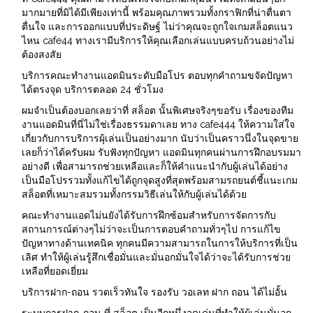
มากมายที่มิได้มีเพียงเท่านี้ พร้อมคุณภาพรวมทั้งกราฟิกที่น่าตื่นตา
ตื่นใจ และการออกแบบที่ประดิษฐ์ ไม่ว่าคุณจะถูกใจเกมสล็อตแนว
ไหน cafe44 ทางเรามีบริการให้คุณเลือกเล่นแบบครบถ้วนอย่างไม่
ต้องสงสัย
บริการคณะทำงานแอดมินระดับมือโปร ตอบทุกคำถามขจัดปัญหา
ได้ตรงจุด บริการตลอด 24 ชั่วโมง
ผมจำเป็นต้องบอกเลยว่าที่ สล็อต นั้นพิเศษจริงๆขอรับ เรื่องของทีม
งานแอดมินที่นี่ไม่ใช่เรื่องธรรมดาเลย ทาง cafe444 ให้ความใส่ใจ
เกี่ยวกับการบริการผุ้เล่นเป็นอย่างมาก นับว่าเป็นคราวนึ่งในจุดขาย
เลยก็ว่าได้ครับผม รับฟังทุกปัญหา แอดมินทุกคนผ่านการฝึกอบรมมา
อย่างดี เพื่อสามารถช่วยเหลือและก็ให้คำแนะนำกับผู้เล่นได้อย่าง
เป็นมือโปรรวมทั้งแก้ไขได้ถูกจุดสูงที่สุดพร้อมสามรถยนต์ชี้แนะเกม
สล็อตที่เหมาะสมรวมทั้งกรรมวิธีเล่นให้กับผู้เล่นได้ด้วย
คณะทำงานแอดไม่นยังได้รับการฝึกซ้อมสำหรับการจัดการกับ
สถานการณ์ต่างๆไม่ว่าจะเป็นการตอบคำถามทั่วๆไป การแก้ไข
ปัญหาทางด้านเทคนิค ทุกคนมีความสามารถในการให้บริการที่เป็น
เลิศ ทำให้ผู้เล่นรู้สึกเชื่อมั่นและมั่นอกมั่นใจได้ว่าจะได้รับการช่วย
เหลือที่ยอดเยี่ยม
บริการฝาก-ถอน รวดเร็วทันใจ รองรับ วอเลท ฝาก ถอน ได้ไม่อั้น