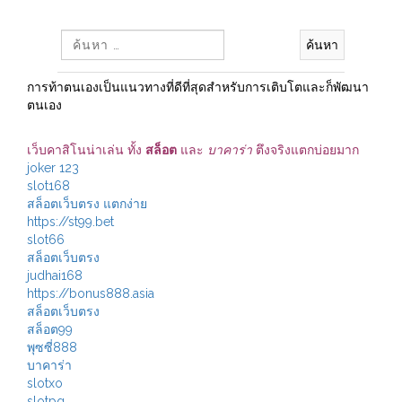
ค้นหา
สำหรับ:
การท้าตนเองเป็นแนวทางที่ดีที่สุดสำหรับการเติบโตและก็พัฒนา
ตนเอง
เว็บคาสิโนน่าเล่น ทั้ง
สล็อต
และ
บาคาร่า
ตึงจริงแตกบ่อยมาก
joker 123
slot168
สล็อตเว็บตรง แตกง่าย
https://st99.bet
slot66
สล็อตเว็บตรง
judhai168
https://bonus888.asia
สล็อตเว็บตรง
สล็อต99
พุซซี่888
บาคาร่า
slotxo
slotpg