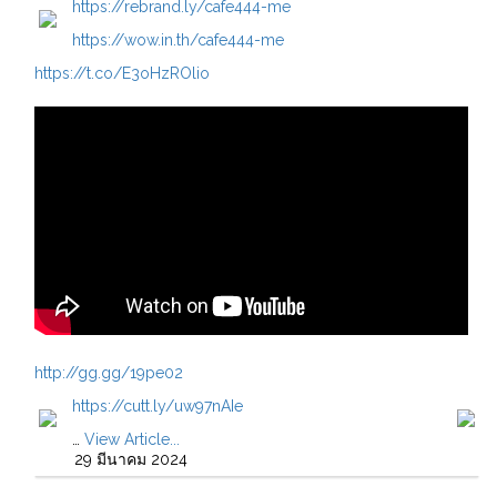
https://rebrand.ly/cafe444-me
https://wow.in.th/cafe444-me
https://t.co/E3oHzROlio
http://gg.gg/19pe02
https://cutt.ly/uw97nAIe
…
View Article...
29 มีนาคม 2024