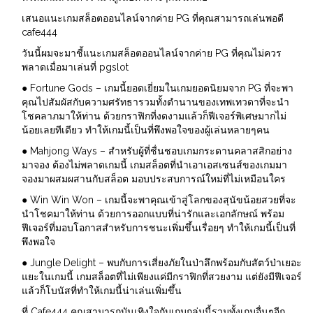
เสนอแนะเกมสล็อตออนไลน์จากค่าย PG ที่คุณสามารถเล่นพอดี
cafe444
วันนี้ผมจะมาชี้แนะเกมสล็อตออนไลน์จากค่าย PG ที่คุณไม่ควร
พลาดเมื่อมาเล่นที่ pgslot
● Fortune Gods – เกมนี้ยอดเยี่ยมในเกมยอดนิยมจาก PG ที่จะพา
คุณไปสัมผัสกับความศรัทธารวมทั้งตำนานของเทพเทวดาที่จะนำ
โชคลาภมาให้ท่าน ด้วยกราฟิกที่งดงามแล้วก็ฟีเจอร์พิเศษมากไม่
น้อยเลยทีเดียว ทำให้เกมนี้เป็นที่พึงพอใจของผู้เล่นหลายๆคน
● Mahjong Ways – สำหรับผู้ที่ชื่นชอบเกมกระดานคลาสสิกอย่าง
มาจอง ต้องไม่พลาดเกมนี้ เกมสล็อตที่นำเอาเอสเซนส์ของเกมมา
จองมาผสมผสานกับสล็อต มอบประสบการณ์ใหม่ที่ไม่เหมือนใคร
● Win Win Won – เกมนี้จะพาคุณเข้าสู่โลกของสุนัขน้อยสวยที่จะ
นำโชคมาให้ท่าน ด้วยการออกแบบที่น่ารักและเอกลักษณ์ พร้อม
ฟีเจอร์ที่มอบโอกาสสำหรับการชนะเพิ่มขึ้นเรื่อยๆ ทำให้เกมนี้เป็นที่
พึงพอใจ
● Jungle Delight – พบกับการเสี่ยงภัยในป่าลึกพร้อมกับสัตว์ป่าเยอะ
แยะในเกมนี้ เกมสล็อตที่ไม่เพียงแค่มีกราฟิกที่สวยงาม แต่ยังมีฟีเจอร์
แล้วก็โบนัสที่ทำให้เกมนี้น่าเล่นเพิ่มขึ้น
ที่ Cafe444 คุณสามารถบันเทิงใจกับเกมกลุ่มนี้รวมทั้งเกมอื่นๆอีก