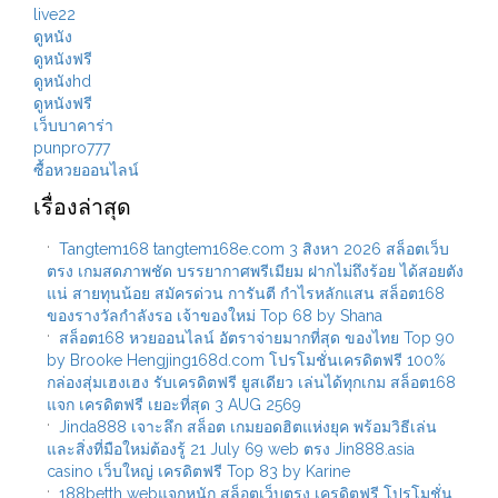
live22
ดูหนัง
ดูหนังฟรี
ดูหนังhd
ดูหนังฟรี
เว็บบาคาร่า
punpro777
ซื้อหวยออนไลน์
เรื่องล่าสุด
Tangtem168 tangtem168e.com 3 สิงหา 2026 สล็อตเว็บ
ตรง เกมสดภาพชัด บรรยากาศพรีเมียม ฝากไม่ถึงร้อย ได้สอยตัง
แน่ สายทุนน้อย สมัครด่วน การันตี กำไรหลักแสน สล็อต168
ของรางวัลกำลังรอ เจ้าของใหม่ Top 68 by Shana
สล็อต168 หวยออนไลน์ อัตราจ่ายมากที่สุด ของไทย Top 90
by Brooke Hengjing168d.com โปรโมชั่นเครดิตฟรี 100%
กล่องสุ่มเฮงเฮง รับเครดิตฟรี ยูสเดียว เล่นได้ทุกเกม สล็อต168
แจก เครดิตฟรี เยอะที่สุด 3 AUG 2569
Jinda888 เจาะลึก สล็อต เกมยอดฮิตแห่งยุค พร้อมวิธีเล่น
และสิ่งที่มือใหม่ต้องรู้ 21 July 69 web ตรง Jin888.asia
casino เว็บใหญ่ เครดิตฟรี Top 83 by Karine
188betth webแจกหนัก สล็อตเว็บตรง เครดิตฟรี โปรโมชั่น