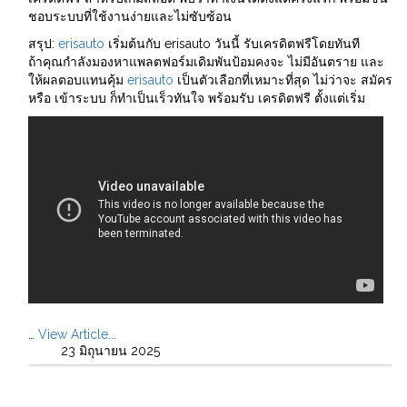
ชอบระบบที่ใช้งานง่ายและไม่ซับซ้อน
สรุป:
erisauto
เริ่มต้นกับ erisauto วันนี้ รับเครดิตฟรีโดยทันที
ถ้าคุณกำลังมองหาแพลตฟอร์มเดิมพันป้อมคงจะ ไม่มีอันตราย และ
ให้ผลตอบแทนคุ้ม
erisauto
เป็นตัวเลือกที่เหมาะที่สุด ไม่ว่าจะ สมัคร
หรือ เข้าระบบ ก็ทำเป็นเร็วทันใจ พร้อมรับ เครดิตฟรี ตั้งแต่เริ่ม
…
View Article...
23 มิถุนายน 2025