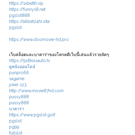
https://1xbetth.vip
https://funny18.net
pgslot888
https://allbet24hr.site
pgslot
https://www.doomovie-hd.pro
เว็บสล็อตและบาคาร่าของโครตดีเว็บนี้เล่นแล้วรวยจัดๆ
https://918kissauto.tv
ดูหนังออนไลน์
punpro66
sagame
joker 123
http://www.movie87hd.com
pussy888
pussy888
บาคาร่า
https://www.pgslot.golf
pgslot
pg99
fullslot