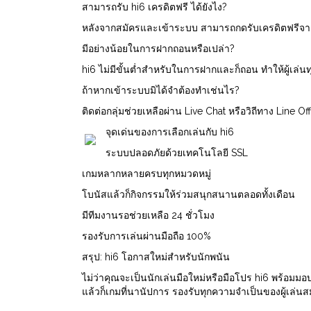
สามารถรับ hi6 เครดิตฟรี ได้ยังไง?
หลังจากสมัครและเข้าระบบ สามารถกดรับเครดิตฟรีจาก
มีอย่างน้อยในการฝากถอนหรือเปล่า?
hi6 ไม่มีขั้นต่ำสำหรับในการฝากและก็ถอน ทำให้ผู้เล่น
ถ้าหากเข้าระบบมิได้จำต้องทำเช่นไร?
ติดต่อกลุ่มช่วยเหลือผ่าน Live Chat หรือวิถีทาง Line Of
จุดเด่นของการเลือกเล่นกับ hi6
ระบบปลอดภัยด้วยเทคโนโลยี SSL
เกมหลากหลายครบทุกหมวดหมู่
โบนัสแล้วก็กิจกรรมให้ร่วมสนุกสนานตลอดทั้งเดือน
มีทีมงานรอช่วยเหลือ 24 ชั่วโมง
รองรับการเล่นผ่านมือถือ 100%
สรุป: hi6 โอกาสใหม่สำหรับนักพนัน
ไม่ว่าคุณจะเป็นนักเล่นมือใหม่หรือมือโปร hi6 พร้อมมอ
แล้วก็เกมที่นานัปการ รองรับทุกความจำเป็นของผู้เล่นส