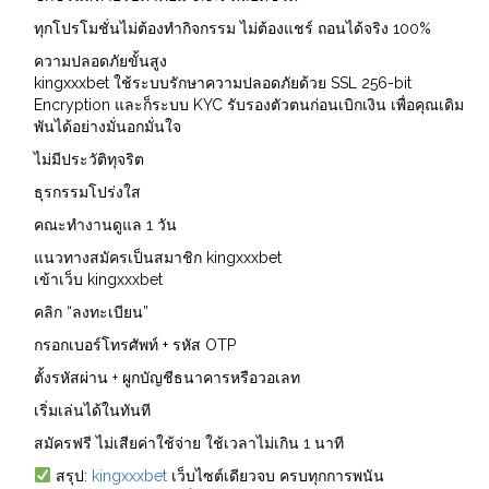
ทุกโปรโมชั่นไม่ต้องทำกิจกรรม ไม่ต้องแชร์ ถอนได้จริง 100%
ความปลอดภัยขั้นสูง
kingxxxbet ใช้ระบบรักษาความปลอดภัยด้วย SSL 256-bit
Encryption และก็ระบบ KYC รับรองตัวตนก่อนเบิกเงิน เพื่อคุณเดิม
พันได้อย่างมั่นอกมั่นใจ
ไม่มีประวัติทุจริต
ธุรกรรมโปร่งใส
คณะทำงานดูแล 1 วัน
แนวทางสมัครเป็นสมาชิก kingxxxbet
เข้าเว็บ kingxxxbet
คลิก “ลงทะเบียน”
กรอกเบอร์โทรศัพท์ + รหัส OTP
ตั้งรหัสผ่าน + ผูกบัญชีธนาคารหรือวอเลท
เริ่มเล่นได้ในทันที
สมัครฟรี ไม่เสียค่าใช้จ่าย ใช้เวลาไม่เกิน 1 นาที
สรุป:
kingxxxbet
เว็บไซต์เดียวจบ ครบทุกการพนัน