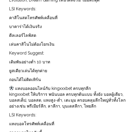
LSI Keywords:
คาสิโนสดโทรศัพท์เคลื่อนที่
บาคาร่าได้เงินจริง
ดีลเลอร์ไลฟ์สด
เล่นคาสิโนไม่ต้องโยกเงิน
Keyword Suggest:
เดิมพันอย่างต่ำ 10 บาท
ยูสเดียวเล่นได้ทุกค่าย
ถอนได้ไม่ติดเทิร์น
แทงบอลออนไลน์กับ kingxxxbet ครบทุกลีก
kingxxxbet ให้บริการ พนันบอล ครบทุกต้นแบบ ทั้งยัง บอลผู้เดียว,
บอลสเต็ป, บอลสด, แทงสูง-ต่ำ, เตะมุม ครอบคลุมลีกใหญ่ทั่วทั้งโลก
อย่างเช่น พรีเมียร์ลีก, ลาลีกา, บุนเดสลีกา, ไทยลีก
LSI Keywords:
แทงบอลโทรศัพท์เคลื่อนที่