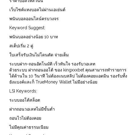
ราคาบอลไหลวันนี้
เว็บไซต์แทงบอลไม่ผ่านเอเย่นต์
พนันบอลออนไลน์ครบวงจร
Keyword Suggest:
พนันบอลอย่างน้อย 10 บาท
สเต็ปเริ่ม 2 คู่
ใบเสร็จรับเงินไม่โดนตัด จ่ายเต็ม
ระบบฝาก-ถอนอัตโนมัติ เร็วทันใจ รองรับวอเลท
ด้วยระบบ ฝากถอนออโต้ ของ kingxxxbet คุณสามารถทำรายการ
ได้ด้านใน 10 วินาที ไม่ต้องแนบสลิป ไม่ต้องคอยแอดมิน รองรับทั้ง
ยังแบงค์และก็ TrueMoney Wallet ไม่มีอย่างน้อย
LSI Keywords:
ระบบออโต้สล็อต
ฝากถอนวอเลทไม่มีขั้นต่ำ
ถอนไวไม่ต้องคอย
ไม่มีคุณค่าธรรมเนียม