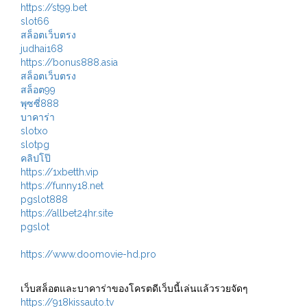
https://st99.bet
slot66
สล็อตเว็บตรง
judhai168
https://bonus888.asia
สล็อตเว็บตรง
สล็อต99
พุซซี่888
บาคาร่า
slotxo
slotpg
คลิปโป๊
https://1xbetth.vip
https://funny18.net
pgslot888
https://allbet24hr.site
pgslot
https://www.doomovie-hd.pro
เว็บสล็อตและบาคาร่าของโครตดีเว็บนี้เล่นแล้วรวยจัดๆ
https://918kissauto.tv