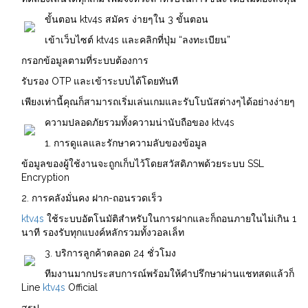
ขั้นตอน ktv4s สมัคร ง่ายๆใน 3 ขั้นตอน
เข้าเว็บไซต์ ktv4s และคลิกที่ปุ่ม “ลงทะเบียน”
กรอกข้อมูลตามที่ระบบต้องการ
รับรอง OTP และเข้าระบบได้โดยทันที
เพียงเท่านี้คุณก็สามารถเริ่มเล่นเกมและรับโบนัสต่างๆได้อย่างง่ายๆ
ความปลอดภัยรวมทั้งความน่านับถือของ ktv4s
1. การดูแลและรักษาความลับของข้อมูล
ข้อมูลของผู้ใช้งานจะถูกเก็บไว้โดยสวัสดิภาพด้วยระบบ SSL
Encryption
2. การคลังมั่นคง ฝาก-ถอนรวดเร็ว
ktv4s
ใช้ระบบอัตโนมัติสำหรับในการฝากและก็ถอนภายในไม่เกิน 1
นาที รองรับทุกแบงค์หลักรวมทั้งวอลเล็ท
3. บริการลูกค้าตลอด 24 ชั่วโมง
ทีมงานมากประสบการณ์พร้อมให้คำปรึกษาผ่านแชทสดแล้วก็
Line
ktv4s
Official
สรุป