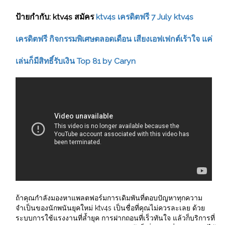
ป้ายกำกับ:
ktv4s สมัคร
ktv4s เครดิตฟรี 7 July ktv4s
เครดิตฟรี กิจกรรมพิเศษตลอดเดือน เสียงเอฟเฟกต์เร้าใจ แค่
เล่นก็มีสิทธิ์รับเงิน Top 81 by Caryn
ถ้าคุณกำลังมองหาแพลตฟอร์มการเดิมพันที่ตอบปัญหาทุกความ
จำเป็นของนักพนันยุคใหม่ ktv4s เป็นชื่อที่คุณไม่ควรละเลย ด้วย
ระบบการใช้แรงงานที่ล้ำยุค การฝากถอนที่เร็วทันใจ แล้วก็บริการที่