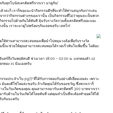
าดกับทุกโบนัสเครดิตฟรีจากเรา มาดูกัน!
แล้วล่ะก็ เราก็ขอแนะนำกิจกรรมดีๆที่จะทำให้ท่านสนุกกับการเล่น
จากว่ากิจกรรมต่างๆของเรานั้น เป็นกิจกรรมที่ไม่ว่าคุณจะเป็นพวก
ิจกรรมไปด้วยกันได้ทันที ลุ้นรับรางวัลรวมทั้งเครดิตฟรีเยอะแยะ
างนั้น เราจะมาดูไปพร้อมๆกันเลยขอรับ เลทโก!
ยให้ท่านสามารถสะสมทองเพื่อนำไปหมุนวงล้อเพื่อรับรางวัล
มนี้จะช่วยให้คุณสามารถสะสมทองได้รวดเร็วทันใจเพิ่มขึ้น ไม่ต้อง
ทร์ถึงวันพฤหัสบดี ช่วงเวลา 18:00 – 02:00 น. แจกทองคำ x2
แจกทอง x1 นั่นเองครับ
รรมประจำเว็บ pg77 ที่ได้รับการตอบรับอย่างดีเยี่ยมเลยล่ะ เพราะ
มันคงดีใช่ไหมล่ะขอรับ ถ้าเกิดคุณได้รับของขวัญ ซึ่งพวกเราก็
 ข้างในวันเกิดของคุณ คุณสามารถมารับเครดิตฟรี 300 บาทจากเรา
มารับด้านในวันเกิดได้โดยทันที แต่คุณจำเป็นที่จะต้องทำยอดให้ได้
รับกันนะครับ