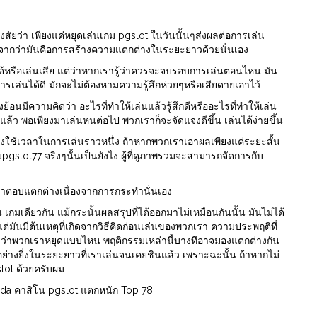
ัยว่า เพียงแค่หยุดเล่นเกม pgslot ในวันนั้นๆส่งผลต่อการเล่น
งจากว่ามันคือการสร้างความแตกต่างในระยะยาวด้วยนั่นเอง
ได้หรือเล่นเสีย แต่ว่าหากเรารู้ว่าควรจะจบรอบการเล่นตอนไหน มัน
การเล่นได้ดี มักจะไม่ต้องหามความรู้สึกห่วยๆหรือเสียดายเอาไว้
อนมีความคิดว่า อะไรที่ทำให้เล่นแล้วรู้สึกดีหรืออะไรที่ทำให้เล่น
ปแล้ว พอเพียงมาเล่นหนต่อไป พวกเราก็จะจัดแจงดีขึ้น เล่นได้ง่ายขึ้น
้องใช้เวลาในการเล่นราวหนึ่ง ถ้าหากพวกเราเอาผลเพียงแค่ระยะสั้น
pgslot77 จริงๆนั้นเป็นยังไง ผู้ที่ดูภาพรวมจะสามารถจัดการกับ
้นคำตอบแตกต่างเนื่องจากการกระทำนั่นเอง
กัน เกมเดียวกัน แม้กระนั้นผลสรุปที่ได้ออกมาไม่เหมือนกันนั้น มันไม่ได้
แต่มันมีต้นเหตุที่เกิดจากวิธีคิดก่อนเล่นของพวกเรา ความประพฤติที่
ั้งว่าพวกเราหยุดแบบไหน พฤติกรรมเหล่านี้บางทีอาจมองแตกต่างกัน
่างยิ่งในระยะยาวที่เราเล่นจนเคยชินแล้ว เพราะฉะนั้น ถ้าหากไม่
lot ด้วยครับผม
uida คาสิโน pgslot แตกหนัก Top 78