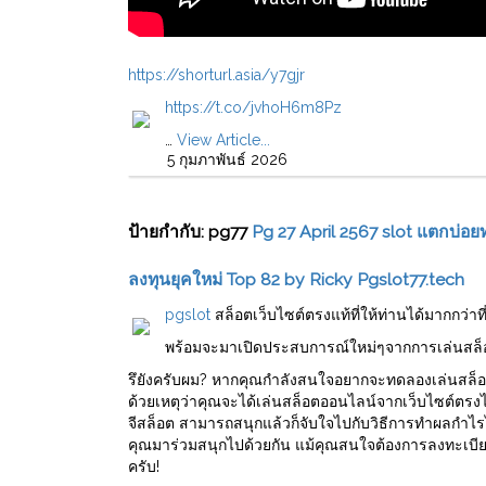
https://shorturl.asia/y7gjr
https://t.co/jvhoH6m8Pz
…
View Article...
5 กุมภาพันธ์ 2026
ป้ายกำกับ:
pg77
Pg 27 April 2567 slot แตกบ่อยท
ลงทุนยุคใหม่ Top 82 by Ricky Pgslot77.tech
pgslot
สล็อตเว็บไซต์ตรงแท้ที่ให้ท่านได้มากกว่า
พร้อมจะมาเปิดประสบการณ์ใหม่ๆจากการเล่นสล็อตอ
รึยังครับผม? หากคุณกำลังสนใจอยากจะทดลองเล่นสล็อ
ด้วยเหตุว่าคุณจะได้เล่นสล็อตออนไลน์จากเว็บไซต์ตรงไม่
จีสล็อต สามารถสนุกแล้วก็จับใจไปกับวิธีการทำผลกำไรไ
คุณมาร่วมสนุกไปด้วยกัน แม้คุณสนใจต้องการลงทะเบียนเ
ครับ!