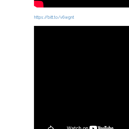
https://bitt.to/v6wgnt