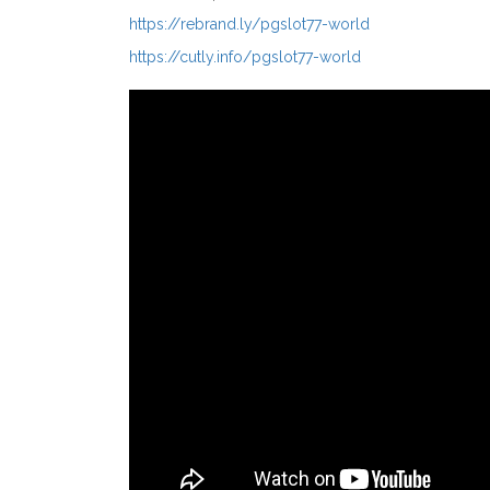
https://rebrand.ly/pgslot77-world
https://cutly.info/pgslot77-world