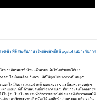
างเข้า พีจี รองรับภาษาไทยลิขสิทธิ์แท้ pgslot เหมาะกับการ
ที่ไหนๆสมัครสมาชิกใหม่แล้วมาบันเทิงใจไปด้วยกันได้เลย!
อนไลน์กับสล็อตเว็บตรงแท้ที่ให้คุณได้มากกว่าที่ไหนๆกัน
ตออนไลน์กับเรา pgslot ล่ะก็ บอกเลยว่า ขณะนี้สมควรแบบสุดๆ
ผ่านเอเย่นต์ที่ได้รับลิขสิทธิ์แท้จากค่ายเกมชั้นนำระดับโลกอย่างพี
ด้ไม่รู้จบ โปรโมชั่นรวมทั้งกิจกรรมมากไม่น้อยเลยทีเดียวรอคอยให้
ป็นสมาชิกกับเราล่ะก็ สมัครได้เลยที่หน้าเว็บครับผม แล้วเจอกัน