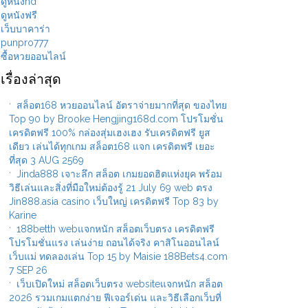
ดูหนังhd
ดูหนังฟรี
เว็บบาคาร่า
punpro777
ซื้อหวยออนไลน์
เรื่องล่าสุด
สล็อต168 หวยออนไลน์ อัตราจ่ายมากที่สุด ของไทย
Top 90 by Brooke Hengjing168d.com โปรโมชั่น
เครดิตฟรี 100% กล่องสุ่มเฮงเฮง รับเครดิตฟรี ยูส
เดียว เล่นได้ทุกเกม สล็อต168 แจก เครดิตฟรี เยอะ
ที่สุด 3 AUG 2569
Jinda888 เจาะลึก สล็อต เกมยอดฮิตแห่งยุค พร้อม
วิธีเล่นและสิ่งที่มือใหม่ต้องรู้ 21 July 69 web ตรง
Jin888.asia casino เว็บใหญ่ เครดิตฟรี Top 83 by
Karine
188betth webแจกหนัก สล็อตเว็บตรง เครดิตฟรี
โปรโมชั่นแรง เล่นง่าย ถอนได้จริง คาสิโนออนไลน์
เว็บแม่ ทดลองเล่น Top 15 by Maisie 188Bets4.com
7 SEP 26
เว็บเปิดใหม่ สล็อตเว็บตรง websiteแจกหนัก สล็อต
2026 รวมเกมแตกง่าย ฟีเจอร์เด่น และวิธีเลือกเว็บที่