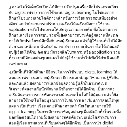
3.ส่งเสริมให้เด็กนักเรียนได้มีการปรับปรุงเครื่องมือโปรแกรมเกี่ยว
กับ digital เพราะว่าการใช้ระบบ digital learning ไม่ใช่แค่การ
ศึกษาโปรแกรมเว็บไซต์ต่างๆสำหรับการเรียนการสอนเพียงอย่าง
เดียว แต่ว่ายังสามารถปรับปรุงเครื่องไม้เครื่องมือการใช้งาน
application หรือโปรแกรมให้เกิดคุณภาพอย่างคุ้ม ทั้งในด้านการ
ศึกษาเล่าเรียนการสอน รวมทั้งยังสามารถประดิษฐ์ผลงานที่สะดุด
ตาให้เกิดประโยชน์อีกทั้งกับเพศผู้เรียนเอง แล้วก็ผู้ใช้งานทั่วไปได้อีก
ด้วย นอกเหนือจากนั้นยังสามารถสร้างระบบเป็นรายได้ให้เกิดผลดี
กับผู้เรียนได้ด้วย ดังเช่น มีการผลิตโปรแกรมหรือ application รวม
ทั้งระบบดิจิตอลต่างๆเผยแพร่ไปยังผู้ใช้งานทั่วไปเพื่อให้กำเนิดผลดี
เฉพาะทาง
4.เปิดพื้นที่ให้นักศึกษามีอิสระในการใช้ระบบ digital learning ให้
สมควร เพราะนอกจากผู้เรียนจะมีการแลกข้อมูลวิชาความรู้ซึ่งกัน
และกันแล้ว ยังสามารถแลกข้อมูลความรู้แล้วก็เอามาดีเบต
วิเคราะห์ผลงานกับนักศึกษาแล้วก็อาจารย์ได้อีกด้วย เป็นการส่ง
เสริมจินตนาการการพัฒนาทางด้านเทคโนโลยีให้คุ้มค่า แล้วก็ยัง
สามารถใช้เทคโนโลยีบูรณาการไปกับการเล่าเรียนการสอนได้ทุก
แผนก เป็นต้นว่า เรียนคณะศึกษาศาสตร์ นักเรียนสามารถใช้
digital learning ในการศึกษาหาข้อมูลต่างๆเพิ่มเติมอีกทั้งในรวมทั้ง
นอกห้องเรียนได้รวมถึงยังสามารถคิดค้นระบบเพื่อใช้สำหรับการ
สอนผู้เรียนตามสถานที่เรียนต่างๆได้อีกด้วย เป็นการนำ digital