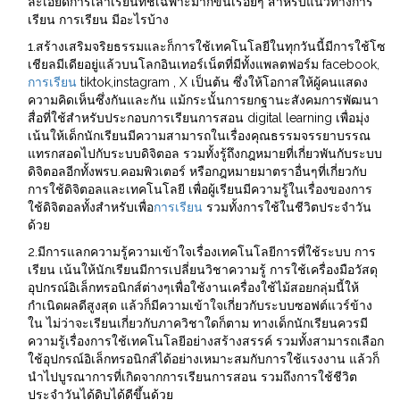
ละเอียดการเล่าเรียนที่ชี้เฉพาะมากขึ้นเรื่อยๆ สำหรับแนวทางการ
เรียน การเรียน มีอะไรบ้าง
1.สร้างเสริมจริยธรรมและก็การใช้เทคโนโลยีในทุกวันนี้มีการใช้โซ
เชียลมีเดียอยู่แล้วบนโลกอินเทอร์เน็ตที่มีทั้งแพลตฟอร์ม facebook,
การเรียน
tiktok,instagram , X เป็นต้น ซึ่งให้โอกาสให้ผู้คนแสดง
ความคิดเห็นซึ่งกันและกัน แม้กระนั้นการยกฐานะสังคมการพัฒนา
สื่อที่ใช้สำหรับประกอบการเรียนการสอน digital learning เพื่อมุ่ง
เน้นให้เด็กนักเรียนมีความสามารถในเรื่องคุณธรรมจรรยาบรรณ
แทรกสอดไปกับระบบดิจิตอล รวมทั้งรู้ถึงกฎหมายที่เกี่ยวพันกับระบบ
ดิจิตอลอีกทั้งพรบ.คอมพิวเตอร์ หรือกฎหมายมาตราอื่นๆที่เกี่ยวกับ
การใช้ดิจิตอลและเทคโนโลยี เพื่อผู้เรียนมีความรู้ในเรื่องของการ
ใช้ดิจิตอลทั้งสำหรับเพื่อ
การเรียน
รวมทั้งการใช้ในชีวิตประจำวัน
ด้วย
2.มีการแลกความรู้ความเข้าใจเรื่องเทคโนโลยีการที่ใช้ระบบ การ
เรียน เน้นให้นักเรียนมีการเปลี่ยนวิชาความรู้ การใช้เครื่องมือวัสดุ
อุปกรณ์อิเล็กทรอนิกส์ต่างๆเพื่อใช้งานเครื่องใช้ไม้สอยกลุ่มนี้ให้
กำเนิดผลดีสูงสุด แล้วก็มีความเข้าใจเกี่ยวกับระบบซอฟต์แวร์ข้าง
ใน ไม่ว่าจะเรียนเกี่ยวกับภาควิชาใดก็ตาม ทางเด็กนักเรียนควรมี
ความรู้เรื่องการใช้เทคโนโลยีอย่างสร้างสรรค์ รวมทั้งสามารถเลือก
ใช้อุปกรณ์อิเล็กทรอนิกส์ได้อย่างเหมาะสมกับการใช้แรงงาน แล้วก็
นำไปบูรณาการที่เกิดจากการเรียนการสอน รวมถึงการใช้ชีวิต
ประจำวันได้ดิบได้ดีขึ้นด้วย