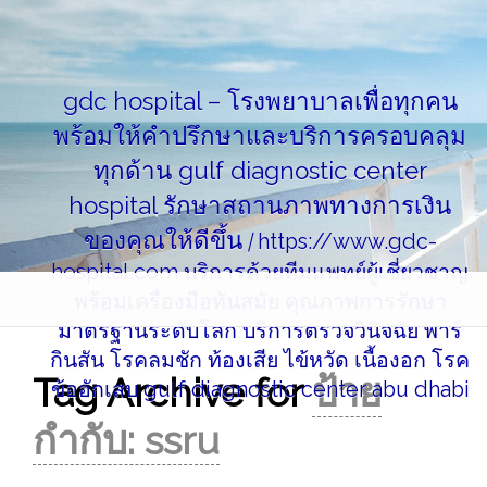
Skip
to
content
gdc hospital – โรงพยาบาลเพื่อทุกคน
พร้อมให้คำปรึกษาและบริการครอบคลุม
ทุกด้าน gulf diagnostic center
hospital รักษาสถานภาพทางการเงิน
ของคุณให้ดีขึ้น
|
https://www.gdc-
hospital.com บริการด้วยทีมแพทย์ผู้เชี่ยวชาญ
พร้อมเครื่องมือทันสมัย คุณภาพการรักษา
มาตรฐานระดับโลก บริการตรวจวินิจฉัย พาร์
กินสัน โรคลมชัก ท้องเสีย ไข้หวัด เนื้องอก โรค
Tag Archive for
ป้าย
ข้ออักเสบ gulf diagnostic center abu dhabi
กำกับ:
ssru