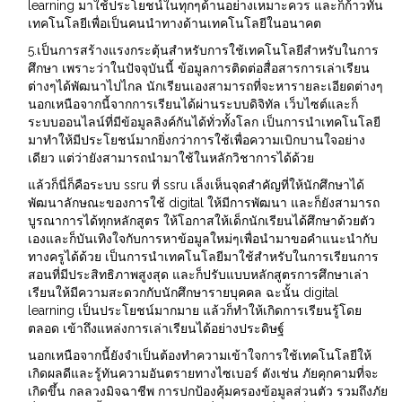
learning มาใช้ประโยชน์ในทุกๆด้านอย่างเหมาะควร และก็ก้าวทัน
เทคโนโลยีเพื่อเป็นคนนำทางด้านเทคโนโลยีในอนาคต
5.เป็นการสร้างแรงกระตุ้นสำหรับการใช้เทคโนโลยีสำหรับในการ
ศึกษา เพราะว่าในปัจจุบันนี้ ข้อมูลการติดต่อสื่อสารการเล่าเรียน
ต่างๆได้พัฒนาไปไกล นักเรียนเองสามารถที่จะหารายละเอียดต่างๆ
นอกเหนือจากนี้จากการเรียนได้ผ่านระบบดิจิทัล เว็บไซต์และก็
ระบบออนไลน์ที่มีข้อมูลลิงค์กันได้ทั่วทั้งโลก เป็นการนำเทคโนโลยี
มาทำให้มีประโยชน์มากยิ่งกว่าการใช้เพื่อความเบิกบานใจอย่าง
เดียว แต่ว่ายังสามารถนำมาใช้ในหลักวิชาการได้ด้วย
แล้วก็นี่ก็คือระบบ ssru ที่ ssru เล็งเห็นจุดสำคัญที่ให้นักศึกษาได้
พัฒนาลักษณะของการใช้ digital ให้มีการพัฒนา และก็ยังสามารถ
บูรณาการได้ทุกหลักสูตร ให้โอกาสให้เด็กนักเรียนได้ศึกษาด้วยตัว
เองและก็บันเทิงใจกับการหาข้อมูลใหม่ๆเพื่อนำมาขอคำแนะนำกับ
ทางครูได้ด้วย เป็นการนำเทคโนโลยีมาใช้สำหรับในการเรียนการ
สอนที่มีประสิทธิภาพสูงสุด และก็ปรับแบบหลักสูตรการศึกษาเล่า
เรียนให้มีความสะดวกกับนักศึกษารายบุคคล ฉะนั้น digital
learning เป็นประโยชน์มากมาย แล้วก็ทำให้เกิดการเรียนรู้โดย
ตลอด เข้าถึงแหล่งการเล่าเรียนได้อย่างประดิษฐ์
นอกเหนือจากนี้ยังจำเป็นต้องทำความเข้าใจการใช้เทคโนโลยีให้
เกิดผลดีและรู้ทันความอันตรายทางไซเบอร์ ดังเช่น ภัยคุกคามที่จะ
เกิดขึ้น กลลวงมิจฉาชีพ การปกป้องคุ้มครองข้อมูลส่วนตัว รวมถึงภัย