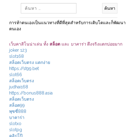
ค้นหา
สำหรับ:
การท้าตนเองเป็นแนวทางที่ดีที่สุดสำหรับการเติบโตและก็พัฒนา
ตนเอง
เว็บคาสิโนน่าเล่น ทั้ง
สล็อต
และ
บาคาร่า
ตึงจริงแตกบ่อยมาก
joker 123
slot168
สล็อตเว็บตรง แตกง่าย
https://st99.bet
slot66
สล็อตเว็บตรง
judhai168
https://bonus888.asia
สล็อตเว็บตรง
สล็อต99
พุซซี่888
บาคาร่า
slotxo
slotpg
คลิปโป๊