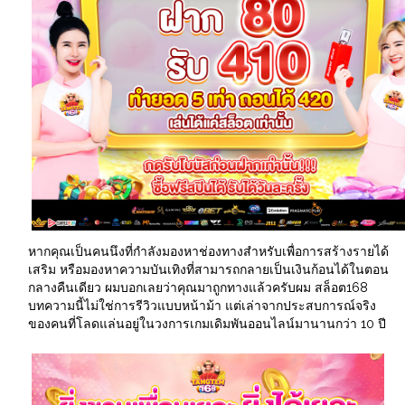
หากคุณเป็นคนนึงที่กำลังมองหาช่องทางสำหรับเพื่อการสร้างรายได้
เสริม หรือมองหาความบันเทิงที่สามารถกลายเป็นเงินก้อนได้ในตอน
กลางคืนเดียว ผมบอกเลยว่าคุณมาถูกทางแล้วครับผม สล็อต168
บทความนี้ไม่ใช่การรีวิวแบบหน้าม้า แต่เล่าจากประสบการณ์จริง
ของคนที่โลดแล่นอยู่ในวงการเกมเดิมพันออนไลน์มานานกว่า 10 ปี