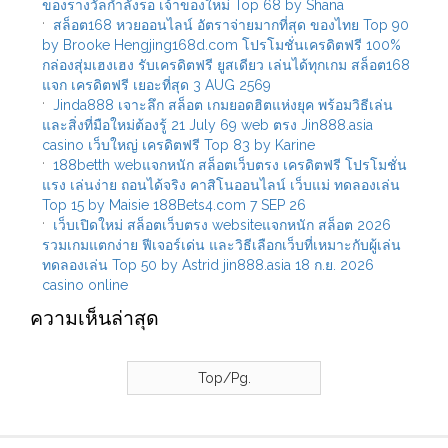
ของรางวัลกำลังรอ เจ้าของใหม่ Top 68 by Shana
สล็อต168 หวยออนไลน์ อัตราจ่ายมากที่สุด ของไทย Top 90
by Brooke Hengjing168d.com โปรโมชั่นเครดิตฟรี 100%
กล่องสุ่มเฮงเฮง รับเครดิตฟรี ยูสเดียว เล่นได้ทุกเกม สล็อต168
แจก เครดิตฟรี เยอะที่สุด 3 AUG 2569
Jinda888 เจาะลึก สล็อต เกมยอดฮิตแห่งยุค พร้อมวิธีเล่น
และสิ่งที่มือใหม่ต้องรู้ 21 July 69 web ตรง Jin888.asia
casino เว็บใหญ่ เครดิตฟรี Top 83 by Karine
188betth webแจกหนัก สล็อตเว็บตรง เครดิตฟรี โปรโมชั่น
แรง เล่นง่าย ถอนได้จริง คาสิโนออนไลน์ เว็บแม่ ทดลองเล่น
Top 15 by Maisie 188Bets4.com 7 SEP 26
เว็บเปิดใหม่ สล็อตเว็บตรง websiteแจกหนัก สล็อต 2026
รวมเกมแตกง่าย ฟีเจอร์เด่น และวิธีเลือกเว็บที่เหมาะกับผู้เล่น
ทดลองเล่น Top 50 by Astrid jin888.asia 18 ก.ย. 2026
casino online
ความเห็นล่าสุด
Top/Pg.