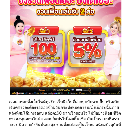
เจอมาหมดทั้งเว็บไซต์ทุจริต เว็บผี เว็บที่ฝากปุบปับหายปั๊บ หรือเบิก
เงินคราวจะต้องรอคอยข้ามวันกระทั่งหมดอารมณ์ แม้กระนั้นภาย
หลังที่ผมได้มาเจอกับ สล็อต168 ฝากเร็วถอนไว ไม่มีอย่างน้อย ชีวิต
การลงทุนออนไลน์ของผมก็แปรไปโดยสิ้นเชิง มันเป็นระบบที่ครบ
วงจร มีความยั่งยืนมั่นคงสูง รวมทั้งแปลงเป็นเว็บยอดนิยมปัจจุบันที่