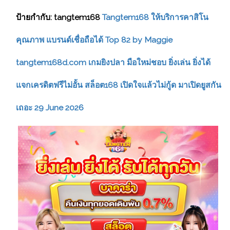
ป้ายกำกับ:
tangtem168
Tangtem168 ให้บริการคาสิโน
คุณภาพ แบรนด์เชื่อถือได้ Top 82 by Maggie
tangtem168d.com เกมยิงปลา มือใหม่ชอบ ยิ่งเล่น ยิ่งได้
แจกเครดิตฟรีไม่อั้น สล็อต168 เปิดใจแล้วไม่กู้ด มาเปิดยูสกัน
เถอะ 29 June 2026