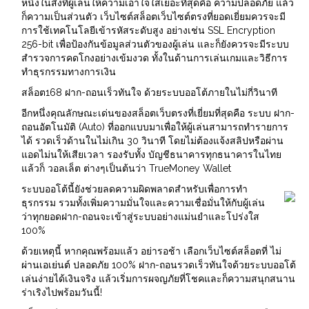
หนึ่งในสิ่งที่ผู้เล่นให้ความเอาใจใส่เยอะที่สุดคือ ความปลอดภัย แล้ว
ก็ความเป็นส่วนตัว เว็บไซต์สล็อตเว็บไซต์ตรงที่ยอดเยี่ยมควรจะมี
การใช้เทคโนโลยีเข้ารหัสระดับสูง อย่างเช่น SSL Encryption
256-bit เพื่อป้องกันข้อมูลส่วนตัวของผู้เล่น และก็ยังควรจะมีระบบ
สำรวจการคดโกงอย่างเข้มงวด ทั้งในด้านการเล่นเกมและวิธีการ
ทำธุรกรรมทางการเงิน
สล็อต168 ฝาก-ถอนเร็วทันใจ ด้วยระบบออโต้ภายในไม่กี่วินาที
อีกหนึ่งคุณลักษณะเด่นของสล็อตเว็บตรงที่เยี่ยมที่สุดคือ ระบบ ฝาก-
ถอนอัตโนมัติ (Auto) ที่ออกแบบมาเพื่อให้ผู้เล่นสามารถทำรายการ
ได้ รวดเร็วด้านในไม่เกิน 30 วินาที โดยไม่ต้องแจ้งสลิปหรือผ่าน
แอดไม่นให้เสียเวลา รองรับทั้ง บัญชีธนาคารทุกธนาคารในไทย
แล้วก็ วอลเล็ต ต่างๆเป็นต้นว่า TrueMoney Wallet
ระบบออโต้นี้ยังช่วยลดความผิดพลาดสำหรับเพื่อการทำ
ธุรกรรม รวมทั้งเพิ่มความมั่นใจและความเชื่อมั่นให้กับผู้เล่น
ว่าทุกยอดฝาก-ถอนจะเข้าสู่ระบบอย่างแม่นยำและโปร่งใส
100%
ด้วยเหตุนี้ หากคุณพร้อมแล้ว อย่ารอช้า เลือกเว็บไซต์สล็อตที่ ไม่
ผ่านเอเย่นต์ ปลอดภัย 100% ฝาก-ถอนรวดเร็วทันใจด้วยระบบออโต้
เล่นง่ายได้เงินจริง แล้วเริ่มการผจญภัยที่โชคและก็ความสนุกสนาน
ร่าเริงไปพร้อมวันนี้!