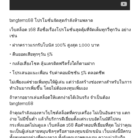
tangtem168 โปรโมชั่นจัดสุดกำลังห้ามพลาด
เว็บสล็อต 168 ลือชื่อเรื่องโปรโมชั่นสุดคุ้มที่จัดเต็มทุกวี่ทุกวัน อย่าง
เช่น
• ฝากคราวแรกรับโบนัส 100% สูงสุด 1,000 บาท
• คืนยอดเสียทุกๆวัน 5%
• กงล้อเสี่ยงโชค ลุ้นเครดิตฟรีครั้งใดก็ตามฝาก
• โปรเสนอแนะเพื่อน รับค่าคอมมิชชัน 5% ตลอดชีพ
ไม่เพียงแค่ช่วยเพิ่มทุนให้ผู้เล่น แต่ว่ายังสร้างช่องทางสำหรับในการ
ทำเงินมากเพิ่มขึ้น โดยไม่ต้องลงทุนเพิ่มเอง
ถ้าหากอยากเล่นสล็อตให้แตกง่ายได้เงินจริง จำเป็นต้อง
tangtem168
ถ้าคุณกำลังมองหาเว็บไซต์สล็อตที่ครบเครื่อง ไม่เป็นอันตราย แตก
ง่าย ไม่มีขั้นต่ำ แล้วก็บริการดีเยี่ยมตั้งแต่ระบบอัตโนมัติไปจน
กระทั่งแอดไม่นดูแล เว็บสล็อต 168 คือคำตอบที่เยี่ยมที่สุด ไม่ว่าคุณ
จะเป็นผู้เล่นสายหมุนชิลๆหรือสายลงทุนขมักเขม้น เว็บแห่งนี้มีครบ
ทั้งหมดทุกอย่างที่คุณอยาก ทั้งยังคุณภาพของเกม ความน่านับถือ