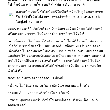
โปรโมชั่นแรง รวมทั้งระบบที่ล้ำสมัยระดับนานาชาติ
ลงทะเบียนวันนี้ รับโบนัสฟรีในทันที พร้อมไปสู่โลกแห่งความ
รื่นเริงใจที่เต็มไปด้วยช่องทางสำหรับการครอบครองรางวัล
ใหญ่อย่างมากมาย!
สมัคร สล็อต168 เว็บไซต์ตรง รับสล็อตเครดิตฟรี 100 ไม่ต้องแชร์
พร้อมระบบฝากถอน ไม่มีอย่างต่ำ 1 บาทก็ถอนได้จริง!
เล่นสล็อตออนไลน์ และก็กำลังมองหาเว็บไซต์ที่ทั้งไม่เป็นอันตราย
เชื่อถือได้ รวมทั้งแจกโบนัสแบบจัดเต็ม สล็อต168 เว็บตรง คือตัว
เลือกที่คุณไม่ควรพลาด! ไม่เฉพาะแต่จะมาพร้อมกับระบบที่ล้ำสมัย
และก็เกมให้เลือกมากเพียงแค่นั้น แม้กระนั้นยังมอบสิทธิพิเศษแบบที่
หาไม่ได้จากที่ไหน สล็อตเครดิตฟรี 100 บาท ไม่ต้องแชร์ ไม่ต้อง
ฝากก่อน แถมยัง ฝากถอนได้ไม่มีอย่างน้อย เริ่มต้นแค่ 1 บาทก็เบิก
เงินได้จริง!
ข้อดีของเว็บตรงอย่างสล็อต168 มีดังนี้:
• มั่นคง ไม่มีอันตราย ได้รับการยืนยันจากค่ายเกมโด่งดัง
• ระบบ Auto ฝากถอนเร็วข้างใน 10 วินาที
• รองรับทุกแพลตฟอร์ม อีกทั้งโทรศัพท์เคลื่อนที่ แท็บเล็ต และก็
คอมพิวเตอร์