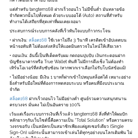
แต่สำหรับ tangtem168 ฝากเร็วถอนไว ไม่มีขั้นต่ำ มันทลายข้อ
จำกัดพวกนั้นไปทั้งหมด ด้วยระบบออโต้ (Auto) สถานที่สำหรับ
ทำงานได้เสถียรที่สุดเท่าที่ผมเคยเจอมา
ประสบการณ์ระบบการคลังที่เร็วทันใจแบบก้าวกระโจน
• ฝากเงิน:
สล็อต168
ใช้เวลาไม่ถึง 3 วินาที เครดิตเข้าอัปเดตบน
หน้าจอทันที ไม่ต้องส่งสลิปให้แอดมินตรวจในไลน์ให้เสียเวลา
• ถอนเงิน: อันนี้เป็นทีเด็ดครับผม กดถอนปุบปับ เงินกระดอนฝาก
บัญชีธนาคารหรือ True Wallet ทันที ไม่มีการดึงเช็ง ไม่ต้องทำ
เทิร์นโอเวอร์ที่สลับซับซ้อน (หากพวกเราเลือกไม่รับโบนัสข้อแม้)
• ไม่มีอย่างน้อย: มีเงิน 1 บาทก็ฝากเข้าไปหมุนสล็อตได้ เหมาะอย่าง
ยิ่งสำหรับมือใหม่ที่ต้องการทดสอบระบบ หรือคนที่มีงบประมาณ
จำกัด
สล็อต168
ฝากเร็วถอนไว ไม่มีอย่างต่ำ ศูนย์รวมความสนุกสนาน
ครบวงจร มั่นคง ไม่เป็นอันตราย 100%
เว้นแต่เรื่องระบบการเงินที่เร็วแล้ว tangtem168 สิ่งที่ทำให้ผมปัก
หลักยาวๆกับเว็บไซต์นี้คือความเป็น “Total Solution” หรือความครบ
วงจรขอรับ เป็นสมัครเป็นสมาชิกเพียงแค่ยูสเซอร์เดียว (Single
Sign-On) แม้กระนั้นสามารถเข้าเล่นได้ทุกๆอย่างบนโลกเดิมพัน ไม่