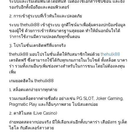
ระบบและเริ่มเดิมพันได้โดยทันที ไม่ต้องใช้เอกสารซับซ้อน และยัง
รองรับอีกทั้งมือถือและคอมพิวเตอร์
2. การเข้าสู่ระบบที่เร็วทันใจและปลอดภัย
ระบบ thehulk88 เข้าสู่ระบบ ถูกดีไซน์มาเพื่อคุ้มครองปกป้องข้อมูล
ของผู้ใช้ ด้วยการเข้ารหัสมาตรฐานสุดยอด ทำให้มั่นอกมั่นใจได้
ว่าการใช้งานมีความปลอดภัยทุกขั้นตอน
3. โปรโมชั่นเครดิตฟรีที่แจกจริง
thehulk88 มอบโปรโมชั่นเด็ดให้กับสมาชิกใหม่ด้วย
thehulk88
เครดิตฟรี ซึ่งสามารถใช้ได้กับทุกเกมภายในเว็บไซต์ ทั้งสล็อต บาคา
ร่า รวมทั้งเกมอื่นๆเพิ่มช่องทางสำหรับในการชนะโดยไม่ต้องลงทุน
เพิ่ม
เกมยอดฮิตใน thehulk88
1. สล็อตแตกง่ายจากทุกค่าย
รวมเกมสล็อตจากค่ายชื่อดัง อย่างเช่น PG SLOT, Joker Gaming,
Pragmatic Play และก็อื่นๆภาพสวย โบนัสแตกบ่อย
2. คาสิโนสด (Live Casino)
ถ่ายทอดสดจากบ่อนจริง มีให้เลือกเล่นอีกทั้งบาคาร่า เสือมังกร รูเล็ต
ไฮโล กับดีลเลอร์สาวสวย