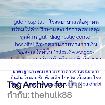
Skip
to
content
gdc hospital – โรงพยาบาลเพื่อทุกคน
พร้อมให้คำปรึกษาและบริการครอบคลุม
ทุกด้าน gulf diagnostic center
hospital รักษาสถานภาพทางการเงิน
ของคุณให้ดีขึ้น
|
https://www.gdc-
hospital.com บริการด้วยทีมแพทย์ผู้เชี่ยวชาญ
พร้อมเครื่องมือทันสมัย คุณภาพการรักษา
มาตรฐานระดับโลก บริการตรวจวินิจฉัย พาร์
กินสัน โรคลมชัก ท้องเสีย ไข้หวัด เนื้องอก โรค
Tag Archive for
ป้าย
ข้ออักเสบ gulf diagnostic center abu dhabi
กำกับ:
thehulk88