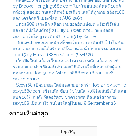
by Brooke Hengjing168d.com โปรโมชั่นเครดิตฟรี 100%
กล่องสุ่มเฮงเฮง รับเครดิตฟรี ยูสเดียว เล่นได้ทุกเกม สล็อต168
แจก เครดิตฟรี เยอะที่สุด 3 AUG 2569
Jinda888 เจาะลึก สล็อต เกมยอดฮิตแห่งยุค พร้อมวิธีเล่น
และสิ่งที่มือใหม่ต้องรู้ 21 July 69 web ตรง Jin888.asia
casino เว็บใหญ่ เครดิตฟรี Top 83 by Karine
188betth webแจกหนัก สล็อตเว็บตรง เครดิตฟรี โปรโมชั่น
แรง เล่นง่าย ถอนได้จริง คาสิโนออนไลน์ เว็บแม่ ทดลองเล่น
Top 15 by Maisie 188Bets4.com 7 SEP 26
เว็บเปิดใหม่ สล็อตเว็บตรง websiteแจกหนัก สล็อต 2026
รวมเกมแตกง่าย ฟีเจอร์เด่น และวิธีเลือกเว็บที่เหมาะกับผู้เล่น
ทดลองเล่น Top 50 by Astrid jin888.asia 18 ก.ย. 2026
casino online
Sexy168 เปิดมุมมองใหม่ของเกมบาคาร่า Top 24 by Jennie
sexy168c.com เซียนตัดเซียน รับโบนัส 30%ยิ่งเล่นยิ่งได้ แคช
แบค 10% เกมดัง ฟีเจอร์ครบ บาคาร่าสด ดีลเลอร์สาวสวย
sexy168 เปิดเกมไว รับโปรใหญ่ไปเลย 8 September 26
ความเห็นล่าสุด
Top/Pg.