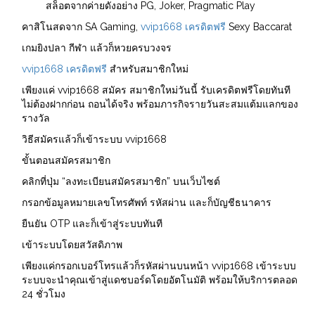
สล็อตจากค่ายดังอย่าง PG, Joker, Pragmatic Play
คาสิโนสดจาก SA Gaming,
vvip1668 เครดิตฟรี
Sexy Baccarat
เกมยิงปลา กีฬา แล้วก็หวยครบวงจร
vvip1668 เครดิตฟรี
สำหรับสมาชิกใหม่
เพียงแค่ vvip1668 สมัคร สมาชิกใหม่วันนี้ รับเครดิตฟรีโดยทันที
ไม่ต้องฝากก่อน ถอนได้จริง พร้อมภารกิจรายวันสะสมแต้มแลกของ
รางวัล
วิธีสมัครแล้วก็เข้าระบบ vvip1668
ขั้นตอนสมัครสมาชิก
คลิกที่ปุ่ม “ลงทะเบียนสมัครสมาชิก” บนเว็บไซต์
กรอกข้อมูลหมายเลขโทรศัพท์ รหัสผ่าน และก็บัญชีธนาคาร
ยืนยัน OTP และก็เข้าสู่ระบบทันที
เข้าระบบโดยสวัสดิภาพ
เพียงแค่กรอกเบอร์โทรแล้วก็รหัสผ่านบนหน้า vvip1668 เข้าระบบ
ระบบจะนำคุณเข้าสู่แดชบอร์ดโดยอัตโนมัติ พร้อมให้บริการตลอด
24 ชั่วโมง