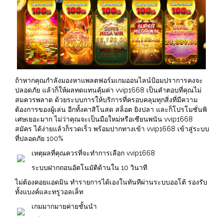
ถ้าหากคุณกำลังมองหาแพลตฟอร์มเกมออนไลน์ป้อมปราการคงจะ
ปลอดภัย แล้วก็ให้ผลทดแทนคุ้มค่า vvip1668 เป็นคำตอบที่คุณไม่
สมควรพลาด ด้วยระบบการให้บริการที่ครอบคลุมทุกสิ่งที่มีความ
ต้องการของผู้เล่น อีกทั้งคาสิโนสด สล็อต ยิงปลา และก็โปรโมชั่นพิ
เศษเยอะมาก ไม่ว่าคุณจะเป็นมือใหม่หรือเซียนพนัน vvip1668
สมัคร ได้ง่ายแล้วก็รวดเร็ว พร้อมปากทางเข้า vvip1668 เข้าสู่ระบบ
ที่ปลอดภัย 100%
เหตุผลที่คุณควรที่จะทำการเลือก vvip1668
ระบบฝากถอนอัตโนมัติด้านใน 10 วินาที
ไม่ต้องคอยแอดมิน ทำรายการได้เองในทันทีผ่านระบบออโต้ รองรับ
ทั้งแบงค์และทรูวอลเล็ท
เกมมากมายค่ายชั้นนำ