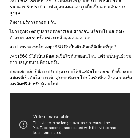
vvip1668 ใช้ระบบ SSL รวมทั้งมาตรฐานการเข้ารหัสเดียวกับ
ธนาคาร รับประกันว่าข้อมูลของคุณจะถูกเก็บเป็นความลับอย่าง
สูงสุด
ทีมงานบริการตลอด 1 วัน
ไม่ว่าคุณจะติดอุปสรรคต่อการเล่น ฝากถอน หรือรับโบนัส คณะ
ทำงานของเราพร้อมช่วยเหลือคุณตลอดเวลา
สรุป: เพราะเหตุใด vvip1668 ถึงเป็นตัวเลือกที่ดีเยี่ยมที่สุด?
vvip1668 มิได้เป็นเพียงแค่เว็บไซต์เกมออนไลน์ แต่ว่าเป็นศูนย์รวม
ความสนุกสนานที่ครบครัน
ปลอดภัย แล้วก็มีการปรับปรุงระบบให้ทันสมัยโดยตลอด อีกทั้งระบบ
สมัครที่เร็วทันใจ การเข้าสู่ระบบที่ง่าย โปรโมชั่นที่น่าดึงดูด รวมทั้ง
เครดิตฟรีสำหรับผู้เล่นใหม่