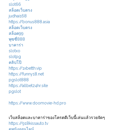
slot66
สล็อตเว็บตรง
judhai168
https://bonus888.asia
สล็อตเว็บตรง
สล็อต99
พุซซี่888
บาคาร่า
slotxo
slotpg
คลิปโป๊
https://1xbetth.vip
https://funny18.net
pgslot888
https://allbet24hr.site
pgslot
https://www.doomovie-hd.pro
เว็บสล็อตและบาคาร่าของโครตดีเว็บนี้เล่นแล้วรวยจัดๆ
https://918kissauto.tv
ดูหนังออนไลน์