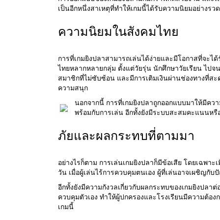
เป็นอีกหนึ่งสาเหตุที่ทำให้เกมนี้ได้รับความนิยมอย่างรวด
ความนิยมในสังคมไทย
การที่เกมยิงปลาสามารถเล่นได้ง่ายและมีโอกาสที่จะได
ไทยหลากหลายกลุ่ม ตั้งแต่วัยรุ่น นักศึกษาวัยเรียน 
สมาชิกที่ไม่ซับซ้อน และมีการเติมเงินผ่านช่องทางที่ส
ความสนุก
นอกจากนี้ การที่เกมยิงปลาถูกออกแบบมาให้มีความท
พร้อมกับการเล่น อีกทั้งยังมีระบบสะสมคะแนนหรือรา
ภัยและผลกระทบที่ตามมา
อย่างไรก็ตาม การเล่นเกมยิงปลาก็มีข้อเสีย โดยเฉพาะเ
วัน เมื่อผู้เล่นไร้การควบคุมตนเอง ผู้ที่เล่นอาจเผชิญ
อีกทั้งยังมีความกังวลเกี่ยวกับผลกระทบของเกมยิงป
ควบคุมตัวเอง ทำให้ผู้ปกครองและโรงเรียนมีความต้
เกมนี้