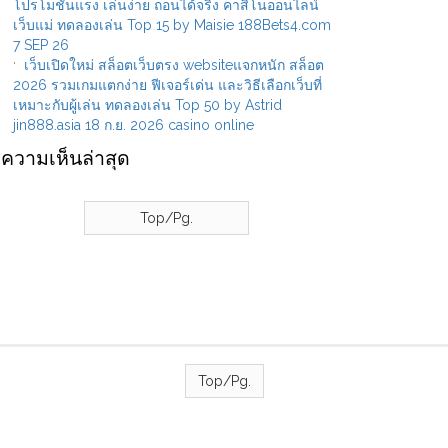
โปรโมชั่นแรง เล่นง่าย ถอนได้จริง คาสิโนออนไลน์
เว็บแม่ ทดลองเล่น Top 15 by Maisie 188Bets4.com
7 SEP 26
เว็บเปิดใหม่ สล็อตเว็บตรง websiteแจกหนัก สล็อต
2026 รวมเกมแตกง่าย ฟีเจอร์เด่น และวิธีเลือกเว็บที่
เหมาะกับผู้เล่น ทดลองเล่น Top 50 by Astrid
jin888.asia 18 ก.ย. 2026 casino online
ความเห็นล่าสุด
Top/Pg.
Top/Pg.