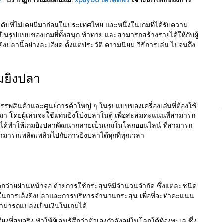
/
.
ปรากฏการณ์ยอดนิยม:
xpay88 เครดิตฟรี
เจาะลึกโลกของการ
ะดับที่ไม่เคยมีมาก่อนในประเทศไทย และหนึ่งในเกมที่ได้รับความ
ป็นรูปแบบของเกมที่ทั้งสนุก ท้าทาย และสามารถสร้างรายได้ให้กับผู้
ิงปลานี้อย่างละเอียด ตั้งแต่ประวัติ ความนิยม วิธีการเล่น ไปจนถึง
มยิงปลา
ห้างสรรพสินค้าและศูนย์การค้าใหญ่ ๆ ในรูปแบบของเครื่องเล่นที่ต้องใช้
า โดยผู้เล่นจะใช้แท่นยิงโป่งปลาในตู้ เพื่อสะสมคะแนนที่สามารถ
ิทัลได้ทำให้เกมยิงปลาพัฒนากลายเป็นเกมในโลกออนไลน์ ที่สามารถ
ามารถเพลิดเพลินไปกับการยิงปลาได้ทุกที่ทุกเวลา
แหวกว่ายผ่านหน้าจอ ด้วยการใช้กระสุนที่มีจำนวนจำกัด ซึ่งแต่ละชนิด
ษะในการเล็งยิงปลาและการบริหารจำนวนกระสุน เพื่อที่จะทำคะแนน
่งสามารถแปลงเป็นเงินในเกมได้
สมจริง ทำให้ผู้เล่นรู้สึกว่าตัวเองกำลังอยู่ในโลกใต้ท้องทะเล ซึ่ง