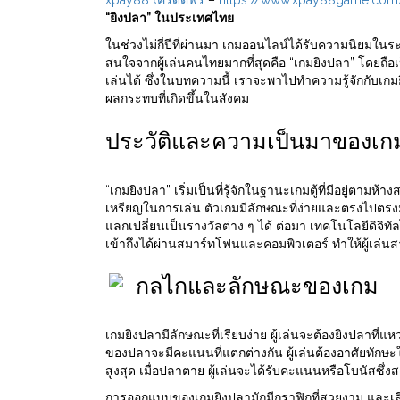
xpay88 เครดิตฟรี
–
https://www.xpay88game.com
“ยิงปลา” ในประเทศไทย
ในช่วงไม่กี่ปีที่ผ่านมา เกมออนไลน์ได้รับความนิยมในร
สนใจจากผู้เล่นคนไทยมากที่สุดคือ “เกมยิงปลา” โดยถือเ
เล่นได้ ซึ่งในบทความนี้ เราจะพาไปทำความรู้จักกับเกมย
ผลกระทบที่เกิดขึ้นในสังคม
ประวัติและความเป็นมาของเก
“เกมยิงปลา” เริ่มเป็นที่รู้จักในฐานะเกมตู้ที่มีอยู่ตาม
เหรียญในการเล่น ตัวเกมมีลักษณะที่ง่ายและตรงไปตรงม
แลกเปลี่ยนเป็นรางวัลต่าง ๆ ได้ ต่อมา เทคโนโลยีดิจ
เข้าถึงได้ผ่านสมาร์ทโฟนและคอมพิวเตอร์ ทำให้ผู้เล่นส
กลไกและลักษณะของเกม
เกมยิงปลามีลักษณะที่เรียบง่าย ผู้เล่นจะต้องยิงปลาที่
ของปลาจะมีคะแนนที่แตกต่างกัน ผู้เล่นต้องอาศัยทัก
สูงสุด เมื่อปลาตาย ผู้เล่นจะได้รับคะแนนหรือโบนัสซึ
การออกแบบของเกมยิงปลามักมีกราฟิกที่สวยงาม และเสียงที่