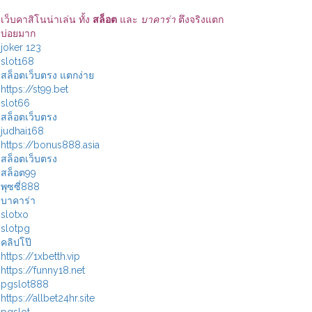
เว็บคาสิโนน่าเล่น ทั้ง
สล็อต
และ
บาคาร่า
ตึงจริงแตก
บ่อยมาก
joker 123
slot168
สล็อตเว็บตรง แตกง่าย
https://st99.bet
slot66
สล็อตเว็บตรง
judhai168
https://bonus888.asia
สล็อตเว็บตรง
สล็อต99
พุซซี่888
บาคาร่า
slotxo
slotpg
คลิปโป๊
https://1xbetth.vip
https://funny18.net
pgslot888
https://allbet24hr.site