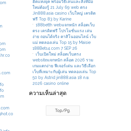
ฮิตแห่งยุค พร้อมวิธีเล่นและสิ่งที่มือ
com
ใหม่ต้องรู้ 21 July 69 web ตรง
Jin888.asia casino เว็บใหญ่ เครดิต
ฟรี Top 83 by Karine
188betth webแจกหนัก สล็อตเว็บ
m
ตรง เครดิตฟรี โปรโมชั่นแรง เล่น
ง่าย ถอนได้จริง คาสิโนออนไลน์ เว็บ
แม่ ทดลองเล่น Top 15 by Maisie
com
188Bets4.com 7 SEP 26
com
เว็บเปิดใหม่ สล็อตเว็บตรง
hr.co
websiteแจกหนัก สล็อต 2026 รวม
เกมแตกง่าย ฟีเจอร์เด่น และวิธีเลือก
เว็บที่เหมาะกับผู้เล่น ทดลองเล่น Top
s.com
50 by Astrid jin888.asia 18 ก.ย.
2026 casino online
nfo
nfo
ความเห็นล่าสุด
om
.com
Top/Pg.
9hot.co