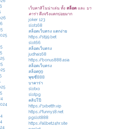
026
6
เว็บคาสิโนน่าเล่น ทั้ง
สล็อต
และ
บา
6
คาร่า
ตึงจริงแตกบ่อยมาก
026
joker 123
26
slot168
25
สล็อตเว็บตรง แตกง่าย
2025
https://st99.bet
slot66
25
สล็อตเว็บตรง
5
judhai168
25
https://bonus888.asia
25
สล็อตเว็บตรง
025
สล็อต99
5
พุซซี่888
5
บาคาร่า
025
slotxo
5
slotpg
24
คลิปโป๊
2024
https://1xbetth.vip
4
https://funny18.net
24
pgslot888
24
https://allbet24hr.site
24