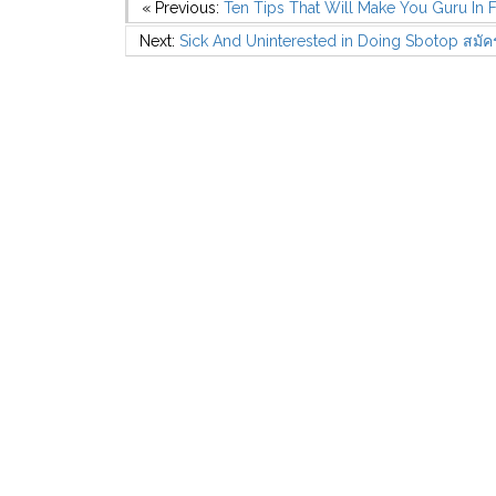
แนะแนว
Previous Post
« Previous:
Ten Tips That Will Make You Guru In
Next Post
Next:
Sick And Uninterested in Doing Sbotop สมั
เรื่อง