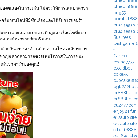
bluewin8888
bluewin8888
กัดของตนเองในการเล่น ไม่ควรให้การเล่นบาคาร่า
bng55
bombet888.
อร์มออนไลน์ที่มีชื่อเสียงและได้รับการยอมรับ
brazil999 sl
brazil999 sl
ูปแบบ และแต่ละแบบอาจมีกฎและเงื่อนไขที่แตก
Business
และอัตราจ่ายก่อนเริ่มเล่น
cashgame16
้าด้วยกันอย่างลงตัว แม้ว่าความโชคจะมีบทบาท
m
Casino
่างชาญฉลาดสามารถช่วยเพิ่มโอกาสในการชนะ
chang7777
เล่นบาคาร่าของคุณ!
cloudbet
coke55
cupcake88
dgb222hot
dr888bet.c
dr888bet.c
du2477.com
enjoy24.fun
erisauto.site
erisauto.site
etbet16888
eu369clubs