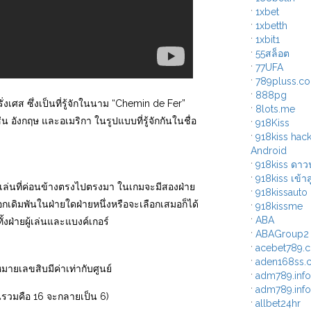
1xbet
1xbetth
1xbit1
55สล็อต
77UFA
789pluss.c
888pg
งเศส ซึ่งเป็นที่รู้จักในนาม “Chemin de Fer”
8lots.me
 อังกฤษ และอเมริกา ในรูปแบบที่รู้จักกันในชื่อ
918Kiss
918kiss hac
Android
918kiss ดาว
918kiss เข้าส
ารเล่นที่ค่อนข้างตรงไปตรงมา ในเกมจะมีสองฝ่าย
918kissauto
ือกเดิมพันในฝ่ายใดฝ่ายหนึ่งหรือจะเลือกเสมอก็ได้
918kissme
ABA
้งฝ่ายผู้เล่นและแบงค์เกอร์
ABAGroup2
acebet789.
aden168ss.
มายเลขสิบมีค่าเท่ากับศูนย์
adm789.info
adm789.info
รวมคือ 16 จะกลายเป็น 6)
allbet24hr