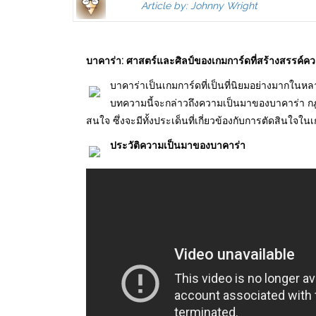
Article by: Johnny Wright
Gravatar
link
is
to
shown
author
บาคาร่า: ศาสตร์และศิลป์ของเกมการ์ดที่สร้างสรรค์คว
here.
website
Clickable
or
บาคาร่าเป็นเกมการ์ดที่เป็นที่นิยมอย่างมากใน
link
other
บทความนี้จะกล่าวถึงความเป็นมาของบาคาร่า กฎเก
to
works.
สนใจ ซึ่งจะมีทั้งประเด็นที่เกี่ยวข้องกับการตัดสิ
Author
johnnywright
ประวัติความเป็นมาของบาคาร่า
page.