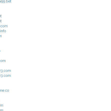
hi99.bet
t
t
8.com
info
m
o
.com
23.com
23.com
ame.co
ต
om
om