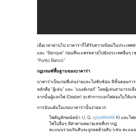
เมื่อเวลาผ่านไป บาคาร่าก็ได้รับความนิยมในประเทศฝรั่
และ “Banque” ก่อนที่จะแพร่หลายไปยังประเทศอื่นๆ เช่น
“Punto Banco”
กฎเกณฑ์พื้นฐานของบาคาร่า
บาคาร่าเป็นเกมที่เล่นง่ายและไม่ซับซ้อน มีขั้นตอนก
หลักคือ “ผู้เล่น” และ “แบงค์เกอร์” โดยผู้เล่นสามารถเล
จากนั้นผู้แจกไพ่ (Dealer) จะทำการแจกไพ่สองใบให้แก่ทั
การนับแต้มในเกมบาคาร่านั้นง่ายมาก:
ไพ่สัญลักษณ์หน้า (J, Q,
spbetflik88
K) และไพ่ห
ไพ่ใบอื่นๆ มีค่าตามหมายเลขที่ปรากฏ
คะแนนรวมเกินสิบจะถูกลดด้วยสิบ (เช่น คะแนน