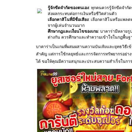
รู้จักขีดจำกัดของตนเอง
: ทุกคนควรรู้จักขีดจำ
ส่งผลกระทบต่อการเงินหรือชีวิตส่วนตัว
เลือกคาสิโนที่มีชื่อเสียง
: เลือกคาสิโนหรือแพลตฟ
จากผู้เล่นจำนวนมาก
ศึกษากฎและเงื่อนไขของเกม
: บาคาร่ามีหลายร
ต่างกัน ควรศึกษาและทำความเข้าใจในกฎพื้นฐาน
บาคาร่าเป็นเกมที่ผสมผสานความบันเทิงและยุทธวิธีเข
สำคัญ แต่การใช้กลยุทธ์และการจัดการทรัพยากรอย
ได้ ขอให้คุณมีความสนุกและประสบความสำเร็จในการ