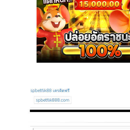
spbetflik88 เครดิตฟรี
spbetflik888.com