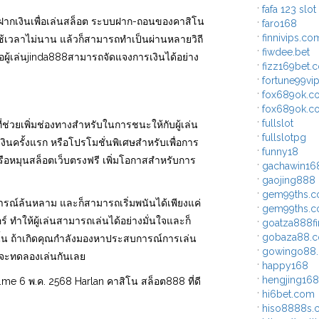
fafa 123 slot
อฝากเงินเพื่อเล่นสล็อต ระบบฝาก-ถอนของคาสิโน
faro168
finnivips.co
้เวลาไม่นาน แล้วก็สามารถทำเป็นผ่านหลายวิถี
fiwdee.bet
ื่อผู้เล่นjinda888สามารถจัดแจงการเงินได้อย่าง
fizz169bet.
fortune99vi
fox689ok.c
fox689ok.c
fullslot
ี่ช่วยเพิ่มช่องทางสำหรับในการชนะให้กับผู้เล่น
fullslotpg
งินครั้งแรก หรือโปรโมชั่นพิเศษสำหรับเพื่อการ
funny18
ีหรือหมุนสล็อตเว็บตรงฟรี เพิ่มโอกาสสำหรับการ
gachawin16
gaojing888
gem99ths.
รณ์ล้นหลาม และก็สามารถเริ่มพนันได้เพียงแค่
gem99ths.
ร์ ทำให้ผู้เล่นสามารถเล่นได้อย่างมั่นใจและก็
goatza888f
gobaza88.
ั้น ถ้าเกิดคุณกำลังมองหาประสบการณ์การเล่น
gowingo88
ี่จะทดลองเล่นกันเลย
happy168
hengjing168
.me 6 พ.ค. 2568 Harlan คาสิโน สล็อต888 ที่ดี
hi6bet.com
hiso8888s.