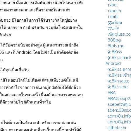
กหลาย ตั้งแต่การเดิมพันอย่างน้อยไปจนกระทั่ง
1xbet
่นได้ตามความสะดวกและก็ความพอใจส่วนตัว
1xbetth
1xbit1
ว็บตรง มีโอกาสในการได้รับรางวัลใหญ่อย่าง
55สล็อต
8ได้ นอกจาก ยังมี ฟรีสปิน รวมทั้งโบนัสพิเศษใน
77UFA
789pluss.c
ีกด้วย
888pg
 ได้รับความนิยมอย่างสูง ผู้เล่นสามารถเข้าถึง
8lots.me
918Kiss
iOS และก็ Android โดยไม่จำเป็นจำต้องติดตั้ง
918kiss hac
าก
Android
918kiss ดาว
ทุกเมื่อเชื่อวัน
918kiss เข้าส
คาสิโนออนไลน์ไม่เพียงแค่สนุกเพียงแค่นั้น แม้
918kissauto
918kissme
นการทำกำไรจากการเล่นเกมjinda888ได้อีกด้วย
ABA
ยมเป็นอย่างมากในขณะนี้ เนื่องด้วยสามารถทดสอบ
ABAGroup2
่ดีกว่าเว็บไซต์ตัวแทนทั่วๆไป
acebet789.
aden168ss.
adm789.info
adm789.info
งเว็บไซต์ตรงเป็นจังหวะสำหรับการทดสอบเล่น
allbet24hr
ดียว การทดลองเล่นสล็อตเว็บตรงนี้ช่วยทำให้ผู้