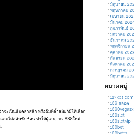
มิถุนายน 20
พฤษภาคม 2
เมษายน 202
มีนาคม 202
กุมภาพันธ์ 2
มกราคม 202
ธันวาคม 20
พฤศจิกายน 
ตุลาคม 202
กันยายน 20
สิงหาคม 20
กรกฎาคม 20
มิถุนายน 20
หมวดหมู่
123xos.com
168 สล็อต
1688vegasx
าจะเป็นธีมคลาสสิก หรือธีมที่ล้ำสมัยก็มีให้เลือก
168slot
และไม่สลับซับซ้อน ทำให้ผู้เล่นjinda888ใหม่
168slot.vip
น
188bet
188betth