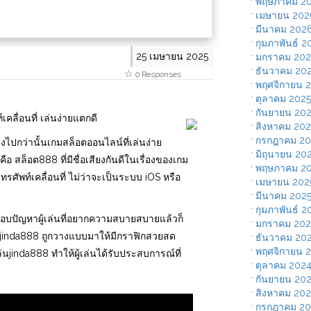
พฤษภาคม 2
เมษายน 202
มีนาคม 202
กุมภาพันธ์ 2
25 เมษายน 2025
มกราคม 20
ธันวาคม 20
0 Responses
พฤศจิกายน 
ตุลาคม 2025
กันยายน 20
ื่อนที่ เล่นง่ายแตกดี
สิงหาคม 202
กรกฎาคม 20
ไปกว่านั้นเกมสล็อตออนไลน์ที่เล่นง่าย
มิถุนายน 20
ือ สล็อต888 ที่มีชื่อเสียงกันดีในเรื่องของเกม
พฤษภาคม 2
รศัพท์เคลื่อนที่ ไม่ว่าจะเป็นระบบ iOS หรือ
เมษายน 202
มีนาคม 202
กุมภาพันธ์ 2
่อตอบปัญหาผู้เล่นที่อยากความสบายสบายแล้วก็
มกราคม 202
ง jinda888 ถูกวางแบบมาให้มีกราฟิกสวยสด
ธันวาคม 20
พฤศจิกายน 
นjinda888 ทำให้ผู้เล่นได้รับประสบการณ์ที่
ตุลาคม 202
กันยายน 20
สิงหาคม 20
กรกฎาคม 20