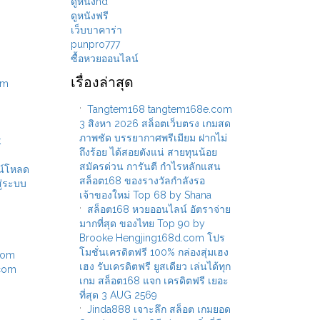
ดูหนังhd
ดูหนังฟรี
เว็บบาคาร่า
punpro777
ซื้อหวยออนไลน์
เรื่องล่าสุด
om
Tangtem168 tangtem168e.com
3 สิงหา 2026 สล็อตเว็บตรง เกมสด
ภาพชัด บรรยากาศพรีเมียม ฝากไม่
k
ถึงร้อย ได้สอยตังแน่ สายทุนน้อย
สมัครด่วน การันตี กำไรหลักแสน
น์โหลด
สล็อต168 ของรางวัลกำลังรอ
ู่ระบบ
เจ้าของใหม่ Top 68 by Shana
สล็อต168 หวยออนไลน์ อัตราจ่าย
มากที่สุด ของไทย Top 90 by
Brooke Hengjing168d.com โปร
โมชั่นเครดิตฟรี 100% กล่องสุ่มเฮง
com
เฮง รับเครดิตฟรี ยูสเดียว เล่นได้ทุก
com
เกม สล็อต168 แจก เครดิตฟรี เยอะ
ที่สุด 3 AUG 2569
Jinda888 เจาะลึก สล็อต เกมยอด