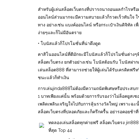
สำหรับผู้เล่นสล็อตเว็บตรงที่ปรารถนาถอนผลกำไรหรื
ออนไลน์ส่วนมากจะมีความสบายแล้วก็รวดเร็วทันใจ ใช
ทาง อย่างเช่น แบงค์ออนไลน์ หรือกระเป๋าเงินดิจิทัล เพ
ง่ายๆและก็ไม่มีอันตราย
• โบนัสแล้วก็โปรโมชั่นที่น่าดึงดูด
คาสิโนออนไลน์ที่ดีมักจะมีโบนัสแล้วก็โปรโมชั่นต่างๆท
สล็อตเว็บตรง ยกตัวอย่างเช่น โบนัสต้อนรับ โบนัสฝากเ
เล่นสล็อต888 ที่สามารถช่วยให้ผู้เล่นได้รับเครดิตฟร
ชนะแล้วก็ทำเงิน
การเล่นjinda888ไม่ต้องมีความถนัดพิเศษหรือประสบกา
1 บาทเพียงแค่นั้น พร้อมด้วยการรับรองว่าไม่ล็อคยูสเซอ
เพลิดเพลินเจริญใจไปกับการลุ้นรางวัลใหญ่ เพราะฉะน
สล็อตเว็บตรงที่ปลอดภัยและก็ครึกครื้น อย่ารอคอยช้าท
ทดลองเล่นสล็อตทุกค่ายฟรี สล็อตเว็บตรง jin888
ที่สุด Top 44