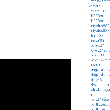
https://srett
/enter/
hydra888
ib888pro.be
ib888pro.be
infyplus88
infyplus888.
item388.co
jinda888
Joker123
joker123aut
Joker123th
Joker123th
juad888
kingxxxbet1
kingxxxbet1
kiss918
ktv4sd.com
lalikabetsg
m
lion123สล็อ
lionth168.c
lionth168.c