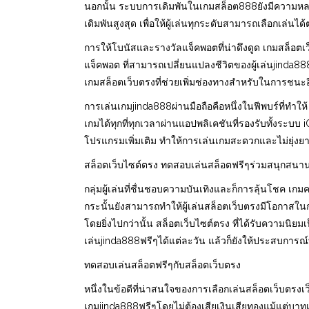
นอกนั้น ระบบการเดิมพันในเกมสล็อต888ยังมีความหลา
เดิมพันสูงสุด เพื่อให้ผู้เล่นทุกระดับสามารถเลือกเล
การให้โบนัสและรางวัลแจ็คพอตที่น่าดึงดูด เกมสล็อตเ
แจ็คพอต ที่สามารถเปลี่ยนแปลงชีวิตของผู้เล่นjinda88
เกมสล็อตเว็บตรงที่ช่วยเพิ่มช่องทางสำหรับในการชนะอ
การเล่นเกมjinda888ผ่านมือถือคือหนึ่งในฟีพบร์ที่ทำให้
เกมได้ทุกที่ทุกเวลาผ่านแอปพลิเคชันที่รองรับทั้งระบบ 
โปรแกรมเพิ่มเติม ทำให้การเล่นเกมสะดวกและไม่ยุ่งย
สล็อตเว็บไซต์ตรง ทดสอบเล่นสล็อตฟรีๆร่วมสนุกสนานได้
กลุ่มผู้เล่นที่ชื่นชอบความบันเทิงและก็การลุ้นโชค เกม
กระนั้นยังสามารถทำให้ผู้เล่นสล็อตเว็บตรงมีโอกาสใ
โดยยิ่งไปกว่านั้น สล็อตเว็บไซต์ตรง ที่ได้รับความนิ
เล่นjinda888ฟรีๆได้แต่ละวัน แล้วก็ยังให้ประสบการณ์ที
ทดสอบเล่นสล็อตฟรีๆกับสล็อตเว็บตรง
หนึ่งในข้อดีที่น่าสนใจของการเลือกเล่นสล็อตเว็บตร
เกมjinda888ฟรีๆโดยไม่ต้องเสียเงินเสียทองแม้แต่บาทเ