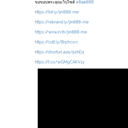
ขอขอบพระคุณเว็ปไซต์
สล็อต888
https://bit.ly/jin888-me
https://rebrand.ly/jin888-me
https://wow.in.th/jin888-me
https://cutt.ly/Brphcsrc
https://shorturl.asia/92hEq
https://t.co/wGMgCAKV1y