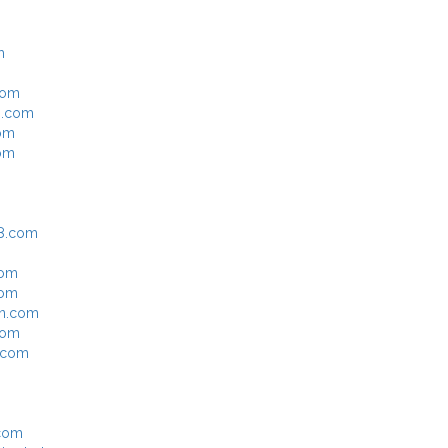
m
com
p.com
om
om
8.com
com
com
in.com
com
.com
com