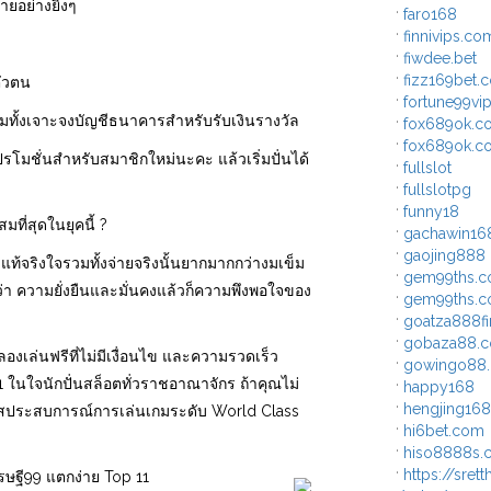
ายอย่างยิ่งๆ
faro168
finnivips.co
fiwdee.bet
fizz169bet.
ตัวตน
fortune99vi
ๆรวมทั้งเจาะจงบัญชีธนาคารสำหรับรับเงินรางวัล
fox689ok.c
fox689ok.c
รโมชั่นสำหรับสมาชิกใหม่นะคะ แล้วเริ่มปั่นได้
fullslot
fullslotpg
funny18
ที่สุดในยุคนี้ ?
gachawin16
gaojing888
็บแท้จริงใจรวมทั้งจ่ายจริงนั้นยากมากกว่างมเข็ม
gem99ths.
วว่า ความยั่งยืนและมั่นคงแล้วก็ความพึงพอใจของ
gem99ths.
goatza888f
gobaza88.
งเล่นฟรีที่ไม่มีเงื่อนไข และความรวดเร็ว
gowingo88
1 ในใจนักปั่นสล็อตทั่วราชอาณาจักร ถ้าคุณไม่
happy168
hengjing168
ัสประสบการณ์การเล่นเกมระดับ World Class
hi6bet.com
hiso8888s.
https://srett
ศรษฐี99 แตกง่าย Top 11