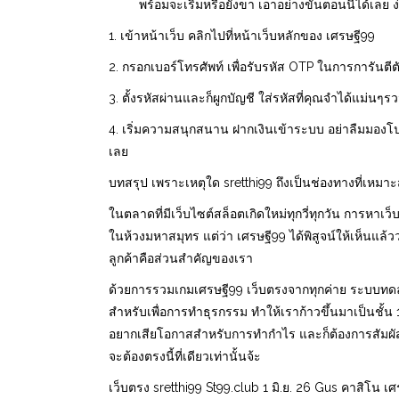
พร้อมจะเริ่มหรือยังขา เอาอย่างขั้นตอนนี้ได้เลย ง่
1. เข้าหน้าเว็บ คลิกไปที่หน้าเว็บหลักของ เศรษฐี99
2. กรอกเบอร์โทรศัพท์ เพื่อรับรหัส OTP ในการการันตี
3. ตั้งรหัสผ่านและก็ผูกบัญชี ใส่รหัสที่คุณจำได้แม่น
4. เริ่มความสนุกสนาน ฝากเงินเข้าระบบ อย่าลืมมองโป
เลย
บทสรุป เพราะเหตุใด sretthi99 ถึงเป็นช่องทางที่เหมาะสม
ในตลาดที่มีเว็บไซต์สล็อตเกิดใหม่ทุกวี่ทุกวัน การหาเว
ในห้วงมหาสมุทร แต่ว่า เศรษฐี99 ได้พิสูจน์ให้เห็นแล้
ลูกค้าคือส่วนสำคัญของเรา
ด้วยการรวมเกมเศรษฐี99 เว็บตรงจากทุกค่าย ระบบทดลอ
สำหรับเพื่อการทำธุรกรรม ทำให้เราก้าวขึ้นมาเป็นชั้น 
อยากเสียโอกาสสำหรับการทำกำไร และก็ต้องการสัมผ
จะต้องตรงนี้ที่เดียวเท่านั้นจ้ะ
เว็บตรง sretthi99 St99.club 1 มิ.ย. 26 Gus คาสิโน เ