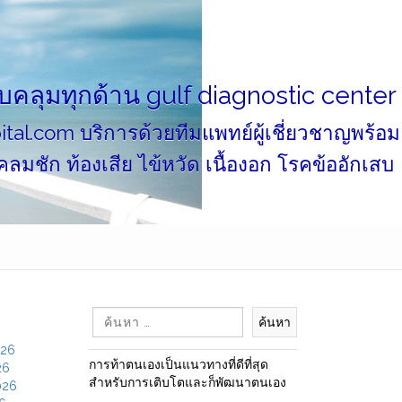
คลุมทุกด้าน gulf diagnostic center
al.com บริการด้วยทีมแพทย์ผู้เชี่ยวชาญพร้อม
มชัก ท้องเสีย ไข้หวัด เนื้องอก โรคข้ออักเสบ
ค้นหา
สำหรับ:
026
การท้าตนเองเป็นแนวทางที่ดีที่สุด
26
สำหรับการเติบโตและก็พัฒนาตนเอง
026