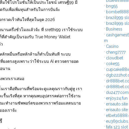
bluewin8888
าลืมใช้โปรโมชั่นให้เป็นประโยชน์ เศรษฐี99 มี
bng55
รับเพื่อเพิ่มทุนสำหรับในการปั่นจ้ะ
bombet888.
brazil999 sl
กรวดเร็วทันใจที่สุดในยุค 2026
brazil999 sl
Business
านครึ่งชั่วโมงแล้วจ้ะ ที่ sretthi99 เราใช้ระบบ
cashgame16
ะก็ที่สำคัญเป็นรองรับ True Money Wallet
m
ัว
Casino
chang7777
หลักหมื่นหรือหลักล้านก็ทำเป็นทันที ระบบ
cloudbet
มเที่ยงตรงสูงเพราะว่าใช้ระบบ AI ตรวจตรายอด
coke55
ลารอนาน
cupcake88
dgb222hot
ของพวกเราเสมอ
dr888bet.c
dr888bet.c
นั้นเราคือทีมงานที่พร้อมจะดูแลคุณราวกับคู่หู เรา
du2477.com
ละรื้นเริงที่สุด หากคุณพบอุปสรรคต่อการใช้งาน
enjoy24.fun
ไหน คณะทำงานซัพพอร์ตของพวกเราพร้อมแสตนบาย
erisauto.site
erisauto.site
 ของเราจ้ะ
etbet16888
ฐี
eu369clubs
fafa 123 slot