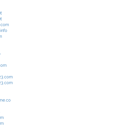
t
t
8.com
info
m
o
.com
23.com
23.com
ame.co
ต
om
om