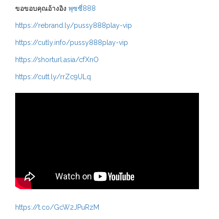
ขอขอบคุณอ้างอิง
พุซซี่888
https://rebrand.ly/pussy888play-vip
https://cutly.info/pussy888play-vip
https://shorturl.asia/cfXnO
https://cutt.ly/rrZc9ULq
https://t.co/GcW2JPuRzM