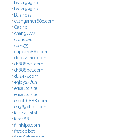
brazil999 slot
brazil999 slot
Business
cashgame168x.com
Casino
chang7777
cloudbet
coke55
cupcake88x.com
dgb222hot.com
dr888bet.com
dr888bet.com
du2477.com
enjoy24.fun
erisauto.site
erisauto.site
etbet16888.com
eu369clubs.com
fafa 123 slot
faro168
finnivips.com
fiwdee.bet