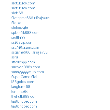
slot1111ok.com
slot1111ok.com
slot168
Slotgame666 เข้าสู่ระบบ
Slotxo
slotxo24hr
spbetflik888.com
sretthi99
ss168vip.com
ssc915casino.com
ssgame666 เข้าสู่ระบบ
ssru
starrich99.com
sudyod888s.com
sunny9999club.com
SuperGame Slot
t88golds.com
tangtem168
temmax69
thehulk888.com
tia8kingbet.com
tia8kingbet.com