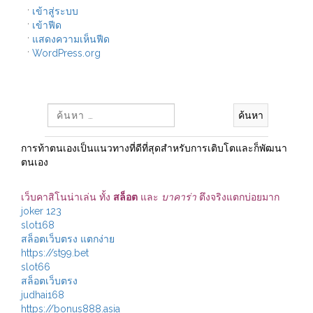
เข้าสู่ระบบ
เข้าฟีด
แสดงความเห็นฟีด
WordPress.org
ค้นหา
สำหรับ:
การท้าตนเองเป็นแนวทางที่ดีที่สุดสำหรับการเติบโตและก็พัฒนา
ตนเอง
เว็บคาสิโนน่าเล่น ทั้ง
สล็อต
และ
บาคาร่า
ตึงจริงแตกบ่อยมาก
joker 123
slot168
สล็อตเว็บตรง แตกง่าย
https://st99.bet
slot66
สล็อตเว็บตรง
judhai168
https://bonus888.asia