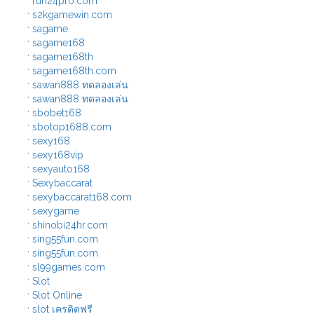
run24pro.com
s2kgamewin.com
sagame
sagame168
sagame168th
sagame168th.com
sawan888 ทดลองเล่น
sawan888 ทดลองเล่น
sbobet168
sbotop1688.com
sexy168
sexy168vip
sexyauto168
Sexybaccarat
sexybaccarat168.com
sexygame
shinobi24hr.com
sing55fun.com
sing55fun.com
sl99games.com
Slot
Slot Online
slot เครดิตฟรี