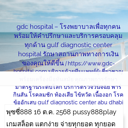
Skip
to
content
gdc hospital – โรงพยาบาลเพื่อทุกคน
พร้อมให้คำปรึกษาและบริการครอบคลุม
ทุกด้าน gulf diagnostic center
hospital รักษาสถานภาพทางการเงิน
ของคุณให้ดีขึ้น
|
https://www.gdc-
hospital.com บริการด้วยทีมแพทย์ผู้เชี่ยวชาญ
พร้อมเครื่องมือทันสมัย คุณภาพการรักษา
มาตรฐานระดับโลก บริการตรวจวินิจฉัย พาร์
กินสัน โรคลมชัก ท้องเสีย ไข้หวัด เนื้องอก โรค
ข้ออักเสบ gulf diagnostic center abu dhabi
พุซซี่888 16 ต.ค. 2568 pussy888play
เกมสล็อต แตกง่าย จ่ายทุกยอด ทุกยอด