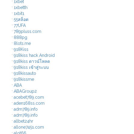
1xbet
1xbetth
1xbit1
55สล็อต
77UFA
789pluss.com
888pg
8lots.me
918Kiss
918kiss hack Android
918kiss ดาวน์โหลด
918kiss เข้าสู่ระบบ
918kissauto
918kissme
ABA
ABAGroup2
acebet789.com
aden168ss.com
adm789.info
adm789.info
allbet24hr
allone745s.com
alot66