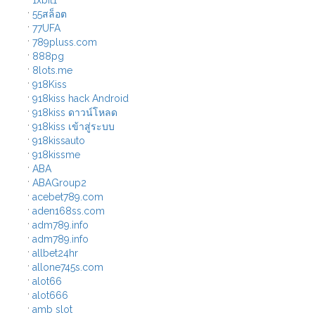
55สล็อต
77UFA
789pluss.com
888pg
8lots.me
918Kiss
918kiss hack Android
918kiss ดาวน์โหลด
918kiss เข้าสู่ระบบ
918kissauto
918kissme
ABA
ABAGroup2
acebet789.com
aden168ss.com
adm789.info
adm789.info
allbet24hr
allone745s.com
alot66
alot666
amb slot