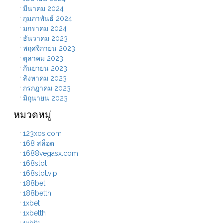
มีนาคม 2024
กุมภาพันธ์ 2024
มกราคม 2024
ธันวาคม 2023
พฤศจิกายน 2023
ตุลาคม 2023
กันยายน 2023
สิงหาคม 2023
กรกฎาคม 2023
มิถุนายน 2023
หมวดหมู่
123xos.com
168 สล็อต
1688vegasx.com
168slot
168slot.vip
188bet
188betth
1xbet
1xbetth
1xbit1