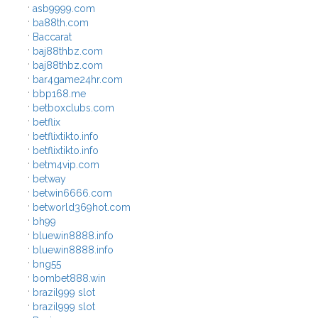
asb9999.com
ba88th.com
Baccarat
baj88thbz.com
baj88thbz.com
bar4game24hr.com
bbp168.me
betboxclubs.com
betflix
betflixtikto.info
betflixtikto.info
betm4vip.com
betway
betwin6666.com
betworld369hot.com
bh99
bluewin8888.info
bluewin8888.info
bng55
bombet888.win
brazil999 slot
brazil999 slot