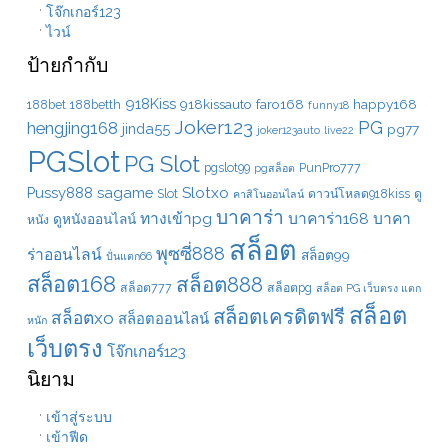
โจ๊กเกอร์123
ไวน์
ป้ายกำกับ
918Kiss
918kissauto
faro168
happy168
188bet
188betth
funny18
Joker123
PG
hengjing168
jinda55
pg77
joker123auto
live22
PGSlot
PG Slot
pgslot99
PunPro777
pgสล็อต
Slotxo
Pussy888
sagame
Slot
ดาวน์โหลด918kiss
ดู
คาสิโนออนไลน์
บาคาร่า
ทางเข้าpg
บาคาร่า168
บาคา
ดูหนังออนไลน์
หนัง
สล็อต
พุซซี่888
ร่าออนไลน์
สล็อต99
ปั่นแตก66
สล็อต168
สล็อต888
สล็อต777
สล็อตpg
สล็อต PG เว็บตรง แตก
สล็อต
สล็อตเครดิตฟรี
สล็อตxo
สล็อตออนไลน์
หนัก
เว็บตรง
โจ๊กเกอร์123
นิยาม
เข้าสู่ระบบ
เข้าฟีด