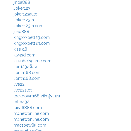
jinda888
Joker123
joker123auto
Joker123th
Joker123th.com
juad888
kingxxxbet123.com
kingxxxbet123.com
kiss918
ktv4sd.com
lalikabetsgame.com
lion123สล็อต
lionth168.com
lionth168.com
live22
live22slot
lockdown168 เข้าสู่ระบบ
lotto432
luis16888.com
m4newonline.com
m4newonline.com
mac1bet789.com
macau69 สมัคร