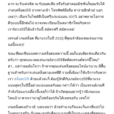
มาก จะรับเครดิต จะรับยอดเสีย หรือรับค่าคอมมิชชั่นก็ยอมรับได้
ง่ายๆสล็อต168 ปากทางเข้า โทรศัพท์มือถือ หาง่ายอีกด้วย! บอก
เลยว่า เลือกเว็บไซต์ดีเป็นศรีแก่แน่นอน 100% อย่าพลาดโอกาส
ดีๆแบบนี้อีกต่อไป มาลงทะเบียนเป็นสมาชิกใหม่กับพวก
เราfaro168ได้แล้ววันนี้ สมัครฟรี สมัครเลย!
เทรนด์ เกมสล็อต ที่มาแรงในปี 2025 ที่คุณจำต้องเคยเล่นมาก่อ
นอปิ้งแน่ๆ!
ขณะที่ผมเขียนบทความสล็อตบทความนี้ ผมก็แอบคิดเช่นเดียวกัน
ครับว่า ทุกคนจะเคยเล่นเกมfaro168ฮิตติดเทรนด์พวกนี้ไหม?
ฮ่า… แต่ว่าผมมั่นใจว่า ถ้าหากคุณเล่นสล็อตออนไลน์มานาน มีพื้น
ฐานสำหรับการเล่นสล็อตวอเลทที่ดี รวมทั้งยิ่งมาใช้บริการกับพวก
เรา
สล็อต168
ด้วยแล้วล่ะก็ ต้องรู้จักดีกับเกมfaro168ที่มาแรง
แบบสุดๆในปีนี้อย่างแน่นอนครับผม กล่าวได้ว่า เป็นเทรนด์เกมที่
กำลังร้อนแรงเดี๋ยวนี้เลยก็ว่าได้ ถ้าเกิดคุณอยากรู้ว่ามีเกมแบบ
ไหนบ้าง พวกเรามาดูไปพร้อมๆกันได้เลยขอรับ เลทโก!
เกมสล็อตเมก้าเวย์: บอกเลยว่า ด้วยจำนวนรีลและก็แถวที่แปรไป
ในทุกการสปิน นีแหละขอรับคือแนวเกมที่เป็นกระแสสูงที่สุดขณะ