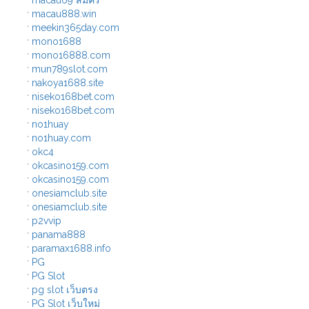
macau888.win
meekin365day.com
mono1688
mono16888.com
mun789slot.com
nakoya1688.site
niseko168bet.com
niseko168bet.com
no1huay
no1huay.com
okc4
okcasino159.com
okcasino159.com
onesiamclub.site
onesiamclub.site
p2vvip
panama888
paramax1688.info
PG
PG Slot
pg slot เว็บตรง
PG Slot เว็บใหม่