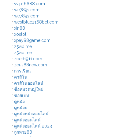
vvip16688.com
we789s.com
we789s.com
westbluez168bet.com
xin88
xoslot
xpay88game.com
z5vip.me
z5vip.me
zeed1911.com
zeus88new.com
การเรียน
คาสิโน
คาสิโนออนไลน์
ชื่อหมวดหมู่ใหม่
ซอยเบท
ดูหนัง
ดูหนังx
ดูหนังหนังออนไลน์
ดูหนังออนไลน์
ดูหนังออนไลน์ 2023
ถูกหวย88