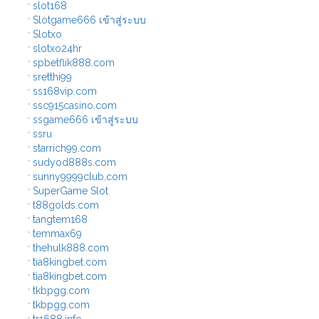
slot168
Slotgame666 เข้าสู่ระบบ
Slotxo
slotxo24hr
spbetflik888.com
sretthi99
ss168vip.com
ssc915casino.com
ssgame666 เข้าสู่ระบบ
ssru
starrich99.com
sudyod888s.com
sunny9999club.com
SuperGame Slot
t88golds.com
tangtem168
temmax69
thehulk888.com
tia8kingbet.com
tia8kingbet.com
tkbpgg.com
tkbpgg.com
tr1688.info