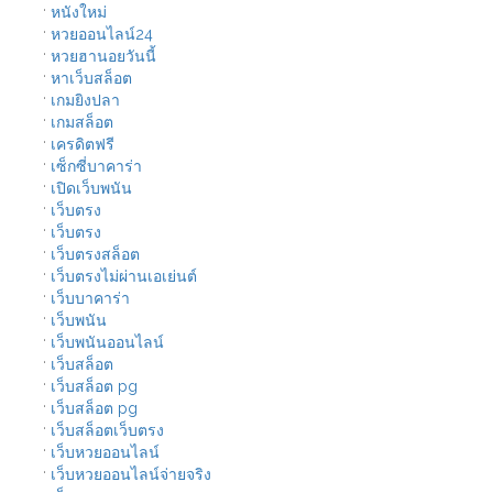
หนังใหม่
หวยออนไลน์24
หวยฮานอยวันนี้
หาเว็บสล็อต
เกมยิงปลา
เกมสล็อต
เครดิตฟรี
เซ็กซี่บาคาร่า
เปิดเว็บพนัน
เว็บตรง
เว็บตรง
เว็บตรงสล็อต
เว็บตรงไม่ผ่านเอเย่นต์
เว็บบาคาร่า
เว็บพนัน
เว็บพนันออนไลน์
เว็บสล็อต
เว็บสล็อต pg
เว็บสล็อต pg
เว็บสล็อตเว็บตรง
เว็บหวยออนไลน์
เว็บหวยออนไลน์จ่ายจริง