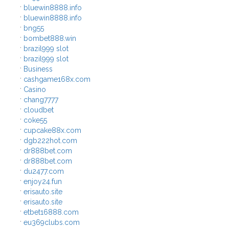
bluewin8888.info
bluewin8888.info
bng55
bombet888.win
brazil999 slot
brazil999 slot
Business
cashgame168x.com
Casino
chang7777
cloudbet
coke55
cupcake88x.com
dgb222hot.com
dr888bet.com
dr888bet.com
du2477.com
enjoy24.fun
erisauto.site
erisauto.site
etbet16888.com
eu369clubs.com