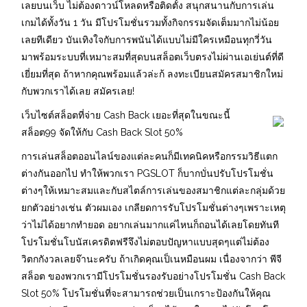
เลยบนเว็บ ไม่ต้องดาวน์โหลดหรือติดตั้ง สนุกสนานกับการเล่น
เกมได้ทั้งวัน 1 วัน มีโปรโมชั่นรวมทั้งกิจกรรมจัดเต็มมากไม่น้อย
เลยทีเดียว บันเทิงใจกับการพนันได้แบบไม่มีใครเหมือนทุกวี่วัน
มาพร้อมระบบที่เหมาะสมที่สุดบนสล็อตเว็บตรงไม่ผ่านเอเย่นต์ที่ดี
เยี่ยมที่สุด ถ้าหากคุณพร้อมแล้วล่ะก้ ลงทะเบียนสมัครสมาชิกใหม่
กับพวกเราได้เลย สมัครเลย!
เว็บไซต์สล็อตที่จ่าย Cash Back เยอะที่สุดในขณะนี้
สล็อต99 จัดให้กับ Cash Back Slot 50%
การเล่นสล็อตออนไลน์ของแต่ละคนก็มีเทคนิคหรือกรรมวิธีแตก
ต่างกันออกไป ทำให้พวกเรา PGSLOT ก็บากบั่นปรับโปรโมชั่น
ต่างๆให้เหมาะสมและกับสไตล์การเล่นของสมาชิกแต่ละกลุ่มด้วย
ยกตัวอย่างเช่น ตัวผมเอง เกลียดการรับโปรโมชั่นต่างๆเพราะเหตุ
ว่าไม่ได้อยากทำยอด อยากเล่นมากแค่ไหนก็ถอนได้เลยโดยทันที
โปรโมชั่นโบนัสเครดิตฟรีจึงไม่ตอบปัญหาแบบสุดๆแต่ไม่ต้อง
วิตกกังวลเลยจ๊านะครับ ถ้าเกิดคุณเป็เนหมือนผม เนื่องจากว่า พีจี
สล็อต ของพวกเรามีโปรโมชั่นรองรับอย่างโปรโมชั่น Cash Back
Slot 50% โปรโมชั่นที่จะสามารถช่วยเป็นเกราะป้องกันให้คุณ