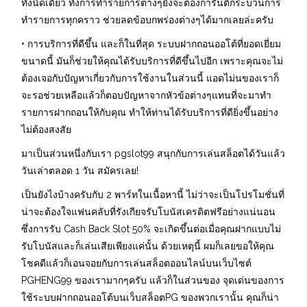
ทั้งนิดเดียว ทั้งการทำรายการต่างๆยังจะต้องการันตีกระบวนการ
ทำรายการทุกคราว ช่วยลดข้อบกพร่องต่างๆได้มากเลยล่ะครับ
• การบริการที่ดีขึ้น และก็ในที่สุด ระบบฝากถอนออโต้ที่ยอดเยี่ยม
ขนาดนี้ มันก็ช่วยให้คุณได้รับบริการที่ดีขึ้นไปอีก เพราะคุณจะไม่
ต้องเจอกับปัญหาเกี่ยวกับการใช้งานในส่วนนี้ แอดไม่นของเราก็
จะรอช่วยเหลือแล้วก็ตอบปัญหาจากหัวข้อต่างๆแทนที่จะมาทำ
รายการฝากถอนให้กับคุณ ทำให้ท่านได้รับบริการที่ดียิ่งขึ้นอย่าง
ไม่ต้องสงสัย
มาเป็นส่วนหนึ่งกับเรา pgslot99 สนุกกับการเล่นสล็อตได้วันแล้ว
วันเล่าตลอด 1 วัน สมัครเลย!
เป็นยังไงบ้างครับกับ 2 พาร์ทในเนื้อหานี้ ไม่ว่าจะเป็นโปรโมชั่นที่
น่าจะต้องใจแฟนคลับที่รังเกียจรับโบนัสเครดิตฟรีอย่างแน่นอน
ซึ่งการรับ Cash Back Slot 50% จะเกิดขึ้นต่อเมื่อคุณฝากแบบไม่
รับโบนัสและก็เล่นเสียเพียงแค่นั้น ด้วยเหตุนี้ ผมก็เลยขอให้คุณ
โชคดีแล้วก็เอนจอยกับการเล่นสล็อตออนไลน์บนเว็บไซต์
PGHENG99 ของเรามากๆครับ แล้วก็ในส่วนของ จุดเด่นของการ
ใช้ระบบฝากถอนออโต้บนเว็บสล็อตPG ของพวกเรานั้น คุณก็น่า