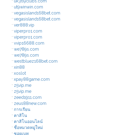
uk369clubs.com
ut9winwin.com
vegasisland168bet.com
vegasisland168bet.com
ver888.vip
viperpro1.com
viperpro1.com
vvip16688.com
we789s.com
we789s.com
westbluez168bet.com
xin88
xoslot
xpay88game.com
z5vip.me
z5vip.me
zeed1911.com
zeus88new.com
การเรียน
คาสิโน
คาสิโนออนไลน์
ชื่อหมวดหมู่ใหม่
ซอยเบท