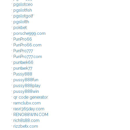
pgslotceo
pgslotfish
pgslotgolf
pgslotth
pokbet
porsche999.com
PunPro66
PunPro66.com
PunPro777
PunPro777.com
puntaek66
puntaek77
Pussy888
pussy888fun
pussy888play
pussy888win
qr code generator
ramclubx.com
rasri365day.com
RENO88WIN.COM
rich8188.com
rizzbetx.com