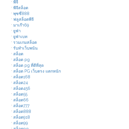
พีจี
พีจีสล็อต
พุซซี่888
ฟลูสล็อตพีจี
มาเก๊า69
ยูฟ่า
ยูฟ่าเบท
รวมเกมสล็อต
รับทำเว็บพนัน
สล็อต
สล็อต pg
สล็อต pg ที่ดีที่สุด
สล็อต PG เว็บตรง แตกหนัก
สล็อต168
สล็อต24
สล็อต456
สล็อต55
สล็อต66
สล็อต777
สล็อต888
สล็อต918
สล็อต99
สล็อตpg