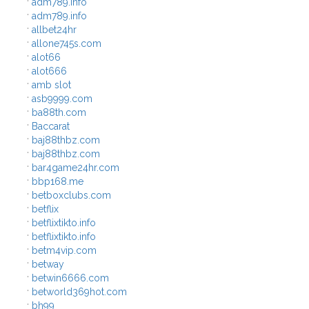
adm789.info
adm789.info
allbet24hr
allone745s.com
alot66
alot666
amb slot
asb9999.com
ba88th.com
Baccarat
baj88thbz.com
baj88thbz.com
bar4game24hr.com
bbp168.me
betboxclubs.com
betflix
betflixtikto.info
betflixtikto.info
betm4vip.com
betway
betwin6666.com
betworld369hot.com
bh99