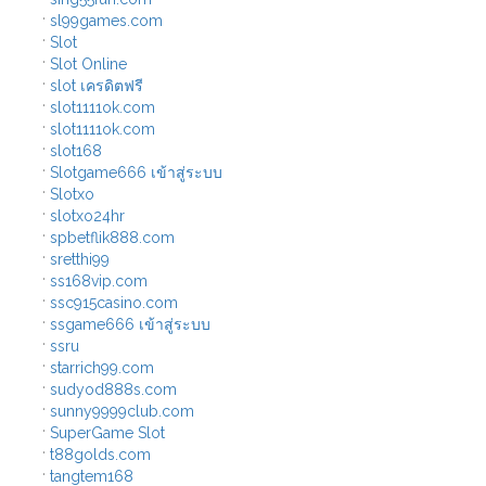
sl99games.com
Slot
Slot Online
slot เครดิตฟรี
slot1111ok.com
slot1111ok.com
slot168
Slotgame666 เข้าสู่ระบบ
Slotxo
slotxo24hr
spbetflik888.com
sretthi99
ss168vip.com
ssc915casino.com
ssgame666 เข้าสู่ระบบ
ssru
starrich99.com
sudyod888s.com
sunny9999club.com
SuperGame Slot
t88golds.com
tangtem168