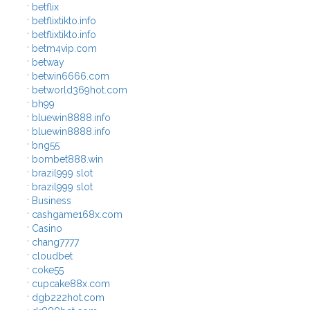
betflix
betflixtikto.info
betflixtikto.info
betm4vip.com
betway
betwin6666.com
betworld369hot.com
bh99
bluewin8888.info
bluewin8888.info
bng55
bombet888.win
brazil999 slot
brazil999 slot
Business
cashgame168x.com
Casino
chang7777
cloudbet
coke55
cupcake88x.com
dgb222hot.com