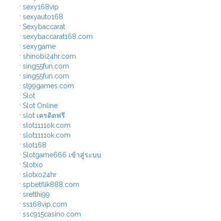
sexy168vip
sexyauto168
Sexybaccarat
sexybaccarat168.com
sexygame
shinobi24hr.com
sing55fun.com
sing55fun.com
sl99games.com
Slot
Slot Online
slot เครดิตฟรี
slot1111ok.com
slot1111ok.com
slot168
Slotgame666 เข้าสู่ระบบ
Slotxo
slotxo24hr
spbetflik888.com
sretthi99
ss168vip.com
ssc915casino.com