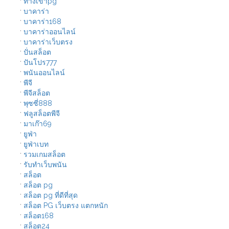
ทางเข้าpg
บาคาร่า
บาคาร่า168
บาคาร่าออนไลน์
บาคาร่าเว็บตรง
ปั่นสล็อต
ปันโปร777
พนันออนไลน์
พีจี
พีจีสล็อต
พุซซี่888
ฟลูสล็อตพีจี
มาเก๊า69
ยูฟ่า
ยูฟ่าเบท
รวมเกมสล็อต
รับทำเว็บพนัน
สล็อต
สล็อต pg
สล็อต pg ที่ดีที่สุด
สล็อต PG เว็บตรง แตกหนัก
สล็อต168
สล็อต24