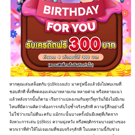
หากคุณเล่นสล็อตกับ 918kissauto มาครู่หนึ่งแล้วยังไม่พบเกมที่
ชอบสักที ทั้งที่ทดลองเล่นมาหลายเกม หลายค่าย หรือหลายแนว
แล้วหลังจากนั้นก็ตาม เรียกว่าแปลงเกมกันทุกวี่ทุกวันก็ยังไม่มีเกม
ไหนที่มีความคิดว่าต้องการกลับไปซ้ำจริงๆสักที ความรู้สึกอย่างนี้
ไม่ใช่ว่าเกมไม่ดีนะครับ แม้กระนั้นบางครั้งมันมีเหตุที่เกิดจาก
จังหวะการเล่น 918kiss ความมุ่งหวัง หรือพฤติกรรมบางอย่างของ
พวกเราที่ทำให้ไม่เจอเกมที่ชอบจริงๆสักที ในบทความนี้กับช่วง