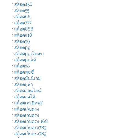
สล็อต456
สล็อต55
สล็อต66
สล็อต777
สล็อต888
สล็อต918
สล็อต99
สล็อตpg
สล็อตpgเว็บตรง
สล็อตpgแท้
สล็อตxo
สล็อตพุซซี่
สล็อตมันนี่เกม
สล็อตยูฟ่า
สล็อตออนไลน์
สล็อตออโต้
สล็อตเครดิตฟรี
สล็อตเว็บตรง
สล็อตเว็บตรง
สล็อตเว็บตรง 168
สล็อตเว็บตรง789
สล็อตเว็บตรง789