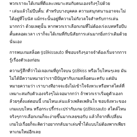
พวกเราจะได้เกมที่ดีและเหมาะสมกับตนเองจริงๆไปด้วย
• เล่นแล้วไม่บีบคั้น: สำหรับบางบุคคล ความสนุกสนานอาจจะไม่
ได้อยู่ที่โบนัส แม้กระนั้นอยู่ที่ความไม่กังวลใจสำหรับการเล่น
มากกว่า ด้วยเหตุนั้น หากพวกเราเลือกเกมที่ไม่ต้องเร่งเบทหรือบีบ
คั้นตลอดเวลา เราก็จะได้เกมที่กับนิสัยการเล่นมากยิ่งกว่าเดิมด้วย
นั่นเอง
การพบเกมสล็อต 918kissauto ที่ชอบจริงๆอาจจำต้องเริ่มจากการ
รู้เรื่องตัวเองก่อน
ความรู้สึกที่ว่าไม่เจอเกมที่ถูกใจบน 918kiss หรือเว็บไหนๆเลย มัน
ไม่ได้มีความหมายว่าเรามีปัญหากับเกมสล็อตนะครับ แต่มัน
หมายความว่า เราบางทีอาจจะยังไม่เข้าใจจังหวะหรือหาสไตล์ที่
เหมาะสมกับตัวเองจริงๆไม่เจอมากกว่า ถ้าพวกเราเริ่มดูตัวเองก
ล้วยๆตั้งแต่ตอนนี้ เกมไหนเล่นแล้วเพลิดเพลินใจ ชอบจังหวะของ
เกมแบบไหน หรือกระปรี้กระเปร่ากับเกม 918kissauto สไตล์ไหน
จริงๆการเลือกเกมก็จะง่ายขึ้นมากเลยขอรับ แล้วก็จากที่เปลี่ยน
เกมไปเรื่อยก็จะคิดว่าอยากกลับมาเล่นซ้ำได้แบบไม่ต้องพากเพียร
หาเกมใหม่อีกเลย