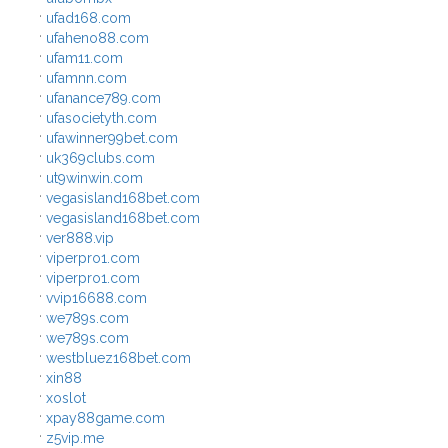
ufad168.com
ufaheno88.com
ufam11.com
ufamnn.com
ufanance789.com
ufasocietyth.com
ufawinner99bet.com
uk369clubs.com
ut9winwin.com
vegasisland168bet.com
vegasisland168bet.com
ver888.vip
viperpro1.com
viperpro1.com
vvip16688.com
we789s.com
we789s.com
westbluez168bet.com
xin88
xoslot
xpay88game.com
z5vip.me