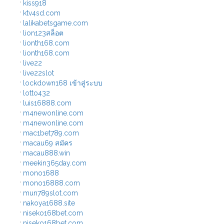
kiss918
ktv4sd.com
lalikabetsgame.com
lion123สล็อต
lionth168.com
lionth168.com
live22
live22slot
lockdown168 เข้าสู่ระบบ
lotto432
luis16888.com
m4newonline.com
m4newonline.com
mac1bet789.com
macau69 สมัคร
macau888.win
meekin365day.com
mono1688
mono16888.com
mun789slot.com
nakoya1688.site
niseko168bet.com
niseko168bet.com