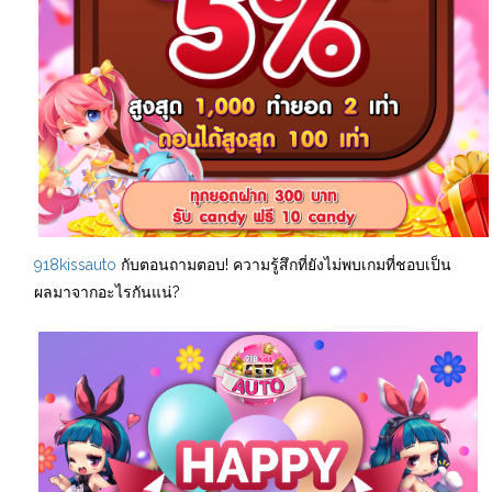
918kissauto
กับตอนถามตอบ! ความรู้สึกที่ยังไม่พบเกมที่ชอบเป็น
ผลมาจากอะไรกันแน่?