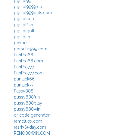
pgslot99
pgslot9999.co
pgslot999bets.com
pgslotceo
pgslotfish
pgslotgolf
pgslotth
pokbet
porsche999.com
PunPro66
PunPro66.com
PunPro777
PunPro777.com
puntaek66
puntaek77
Pussy888
pussy888fun
pussy888play
pussy888win
qr code generator
ramclubx.com
rasri365day.com
RENO88WIN.COM