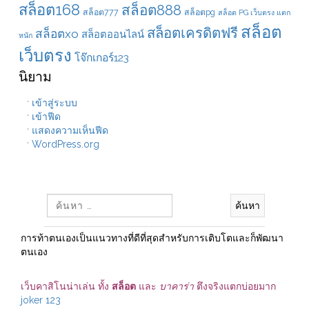
สล็อต168
สล็อต888
สล็อต777
สล็อตpg
สล็อต PG เว็บตรง แตก
สล็อต
สล็อตเครดิตฟรี
สล็อตxo
สล็อตออนไลน์
หนัก
เว็บตรง
โจ๊กเกอร์123
นิยาม
เข้าสู่ระบบ
เข้าฟีด
แสดงความเห็นฟีด
WordPress.org
ค้นหา
สำหรับ:
การท้าตนเองเป็นแนวทางที่ดีที่สุดสำหรับการเติบโตและก็พัฒนา
ตนเอง
เว็บคาสิโนน่าเล่น ทั้ง
สล็อต
และ
บาคาร่า
ตึงจริงแตกบ่อยมาก
joker 123