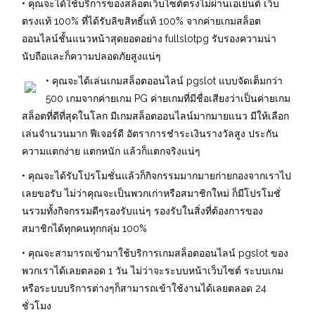
• คุณจะได้ใช้บริการของสล็อตเว็บไซต์ตรงไม่ผ่านเอเย่นต์ เว็บ
ตรงแท้ 100% ที่ได้รับลิขสิทธิ์แท้ 100% จากค่ายเกมสล็อต
ออนไลน์ชั้นแนวหน้าสุดยอดอย่าง fullslotpg รับรองความน่า
นับถือและก็ความปลอดภัยสูงแน่ๆ
• คุณจะได้เล่นเกมสล็อตออนไลน์ pgslot แบบจัดเต็มกว่า
500 เกมจากค่ายเกม PG ค่ายเกมที่มีชื่อเสียงว่าเป็นค่ายเกม
สล็อตที่ดีที่สุดในโลก มีเกมสล็อตออนไลน์มากมายแนว มีให้เลือก
เล่นจำนวนมาก ฟีเจอร์ดี อัตราการชำระเงินรางวัลสูง ประกัน
ความแตกง่าย แตกหนัก แล้วก็แตกจริงแน่ๆ
• คุณจะได้รับโปรโมชั่นแล้วก็กิจกรรมมากมายก่ายกองจากเราไป
เลยขอรับ ไม่ว่าคุณจะเป็นพวกเก่าหรือสมาชิกใหม่ ก็มีโปรโมชั่
นรวมทั้งกิจกรรมดีๆรองรับแน่ๆ รองรับในสิ่งที่ต้องการของ
สมาชิกได้ทุกคนทุกกลุ่ม 100%
• คุณจะสามารถเข้ามาใช้บริการเกมสล็อตออนไลน์ pgslot ของ
พวกเราได้เลยตลอด 1 วัน ไม่ว่าจะระบบหน้าเว็บไซต์ ระบบเกม
หรือระบบบริการต่างๆก็สามารถเข้าใช้งานได้เลยตลอด 24
ชั่วโมง