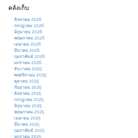
คลังเก็บ
สิงหาคม 2026
กรกฎาคม 2026
มิถุนายน 2026
พฤษภาคม 2026
เมษายน 2026
มีนาคม 2026
กุมภาพันธ์ 2026
มกราคม 2026
ธันวาคม 2025
พฤศจิกายน 2025
ตุลาคม 2025
กันยายน 2025
สิงหาคม 2025
กรกฎาคม 2025
มิถุนายน 2025
พฤษภาคม 2025
เมษายน 2025
มีนาคม 2025
กุมภาพันธ์ 2025
มกราคม 2025