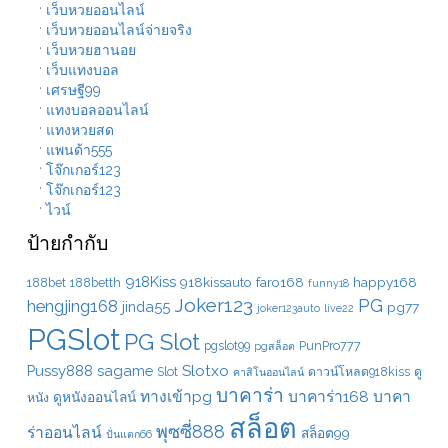
เว็บหวยออนไลน์
เว็บหวยออนไลน์จ่ายจริง
เว็บหวยฮานอย
เว็บแทงบอล
เศรษฐี99
แทงบอลออนไลน์
แทงหวยสด
แพนด้า555
โจ๊กเกอร์123
โจ๊กเกอร์123
ไวน์
ป้ายกำกับ
918Kiss
918kissauto
faro168
happy168
188bet
188betth
funny18
Joker123
PG
hengjing168
jinda55
pg77
joker123auto
live22
PGSlot
PG Slot
pgslot99
PunPro777
pgสล็อต
Slotxo
Pussy888
sagame
Slot
ดาวน์โหลด918kiss
ดู
คาสิโนออนไลน์
บาคาร่า
ทางเข้าpg
บาคาร่า168
บาคา
ดูหนังออนไลน์
หนัง
สล็อต
พุซซี่888
ร่าออนไลน์
สล็อต99
ปั่นแตก66