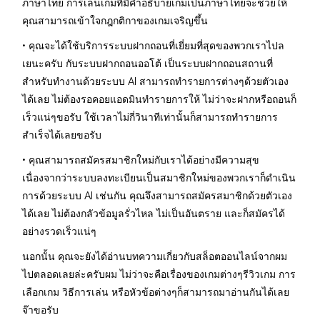
ภาษาไทย การเล่นเกมที่มีคำอธิบายเกมเป็นภาษาไทยจะช่วยให้
คุณสามารถเข้าใจกฎกติกาของเกมเจริญขึ้น
• คุณจะได้ใช้บริการระบบฝากถอนที่เยี่ยมที่สุดของพวกเราไปล
เยนะครับ กับระบบฝากถอนออโต้ เป็นระบบฝากถอนสถานที่
สำหรับทำงานด้วยระบบ AI สามารถทำรายการต่างๆด้วยตัวเอง
ได้เลย ไม่ต้องรอคอยแอดมินทำรายการให้ ไม่ว่าจะฝากหรือถอนก็
เร็วแน่ๆขอรับ ใช้เวลาไม่กี่วินาทีเท่านั้นก็สามารถทำรายการ
สำเร็จได้เลยขอรับ
• คุณสามารถสมัครสมาชิกใหม่กับเราได้อย่างมีความสุข
เนื่องจากว่าระบบลงทะเบียนเป็นสมาชิกใหม่ของพวกเราก็ดำเนิน
การด้วยระบบ AI เช่นกัน คุณจึงสามารถสมัครสมาชิกด้วยตัวเอง
ได้เลย ไม่ต้องกลัวข้อมูลรั่วไหล ไม่เป็นอันตราย และก็สมัครได้
อย่างรวดเร็วแน่ๆ
นอกนั้น คุณจะยังได้อ่านบทความเกี่ยวกับสล็อตออนไลน์จากผม
ไปตลอดเลยล่ะครับผม ไม่ว่าจะคือเรื่องของเกมต่างๆรีวิวเกม การ
เลือกเกม วิธีการเล่น หรือหัวข้อต่างๆก็สามารถมาอ่านกันได้เลย
จ๊าขอรับ