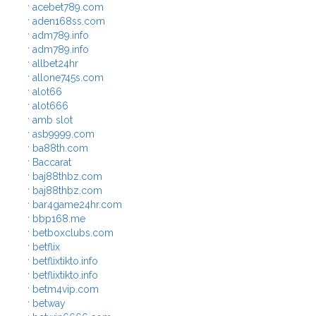
acebet789.com
aden168ss.com
adm789.info
adm789.info
allbet24hr
allone745s.com
alot66
alot666
amb slot
asb9999.com
ba88th.com
Baccarat
baj88thbz.com
baj88thbz.com
bar4game24hr.com
bbp168.me
betboxclubs.com
betflix
betflixtikto.info
betflixtikto.info
betm4vip.com
betway