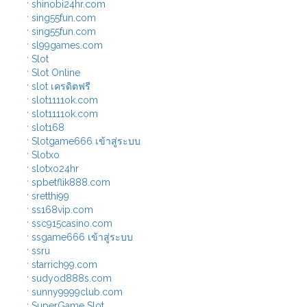
shinobi24hr.com
sing55fun.com
sing55fun.com
sl99games.com
Slot
Slot Online
slot เครดิตฟรี
slot1111ok.com
slot1111ok.com
slot168
Slotgame666 เข้าสู่ระบบ
Slotxo
slotxo24hr
spbetflik888.com
sretthi99
ss168vip.com
ssc915casino.com
ssgame666 เข้าสู่ระบบ
ssru
starrich99.com
sudyod888s.com
sunny9999club.com
SuperGame Slot