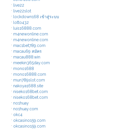
live22
live22slot
lockdown168 เข้าสู่ระบบ
lotto432
luis16888.com
m4newonline.com
m4newonline.com
mac1bet789.com
macau69 สมัคร
macau888.win
meekin365day.com
mono1688
mono16888.com
mun789slot.com
nakoya1688.site
niseko168bet.com
niseko168bet.com
no1huay
no1huay.com
okc4
okcasino159.com
okcasino159.com