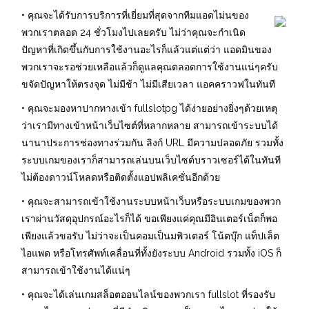
• คุณจะได้รับการบริการที่เยี่ยมที่สุดจากทีมแอดไม่นของ
พวกเราตลอด 24 ชั่วโมงไปเลยครับ ไม่ว่าคุณจะกำเนิด
ปัญหาที่เกิดขึ้นกับการใช้งานอะไรก็แล้วแต่แต่ว่า แอดมินของ
พวกเราจะรอช่วยเหลือแล้วก็ดูแลคุณตลอดการใช้งานแน่ๆครับ
ขจัดปัญหาให้ตรงจุด ไม่มีช้า ไม่มีเสียเวลา แอคคราวฟในทันที
• คุณจะมองหาปากทางเข้า fullslotpg ได้ง่ายอย่างยิ่งๆด้วยเหตุ
ว่าเรามีทางเข้าหน้าเว็บไซต์ที่หลากหลาย สามารถเข้าระบบได้
นานาประการช่องทางร่วมกัน ลิงก์ URL มีความปลอดภัย รวมทั้ง
ระบบเกมของเราก็สามารถเล่นบนเว็บไซต์บราวเซอร์ได้ในทันที
ไม่ต้องดาวน์โหลดหรือติดตั้งแอปพลิเคชั่นอีกด้วย
• คุณจะสามารถเข้าใช้งานระบบหน้าเว็บหรือระบบเกมของพวก
เราผ่านวัสดุอุปกรณ์อะไรก็ได้ ขอเพียงแค่คุณมีอินเตอร์เน็ตก็พอ
เพียงแล้วขอรับ ไม่ว่าจะเป็นคอมเป็นมพิวเตอร์ โน้ตบุ๊ก แท็ปเล็ต
ไอแพด หรือโทรศัพท์เคลื่อนที่ทั้งยังระบบ Android รวมทั้ง iOS ก็
สามารถเข้าใช้งานได้แน่ๆ
• คุณจะได้เล่นเกมสล็อตออนไลน์ของพวกเรา fullslot ที่รองรับ