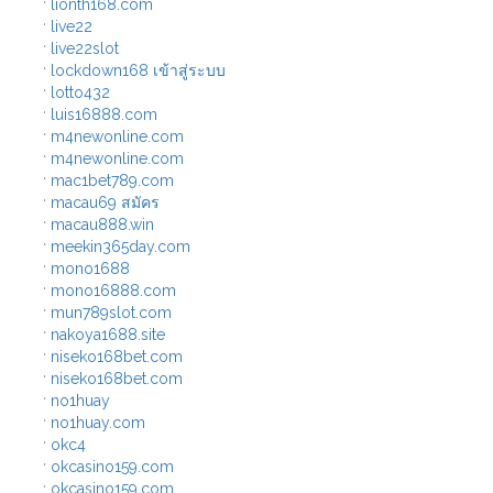
lionth168.com
live22
live22slot
lockdown168 เข้าสู่ระบบ
lotto432
luis16888.com
m4newonline.com
m4newonline.com
mac1bet789.com
macau69 สมัคร
macau888.win
meekin365day.com
mono1688
mono16888.com
mun789slot.com
nakoya1688.site
niseko168bet.com
niseko168bet.com
no1huay
no1huay.com
okc4
okcasino159.com
okcasino159.com