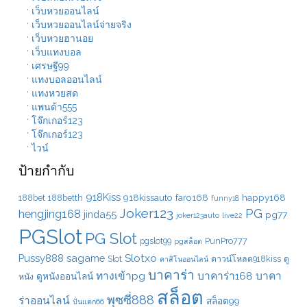
เว็บหวยออนไลน์
เว็บหวยออนไลน์จ่ายจริง
เว็บหวยฮานอย
เว็บแทงบอล
เศรษฐี99
แทงบอลออนไลน์
แทงหวยสด
แพนด้า555
โจ๊กเกอร์123
โจ๊กเกอร์123
ไวน์
ป้ายกำกับ
918Kiss
918kissauto
faro168
happy168
188bet
188betth
funny18
Joker123
PG
hengjing168
jinda55
pg77
joker123auto
live22
PGSlot
PG Slot
pgslot99
PunPro777
pgสล็อต
Slotxo
Pussy888
sagame
Slot
ดาวน์โหลด918kiss
ดู
คาสิโนออนไลน์
บาคาร่า
ทางเข้าpg
บาคาร่า168
บาคา
ดูหนังออนไลน์
หนัง
สล็อต
พุซซี่888
ร่าออนไลน์
สล็อต99
ปั่นแตก66