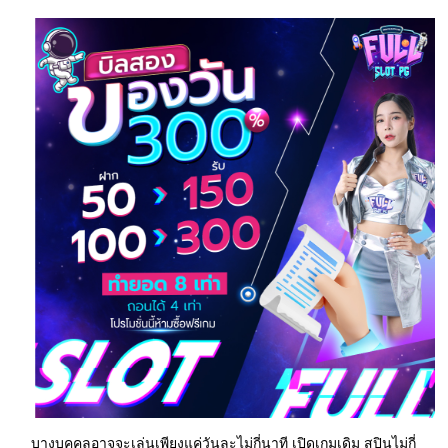
บางบุคคลอาจจะเล่นเพียงแค่วันละไม่กี่นาที เปิดเกมเดิม สปินไม่กี่