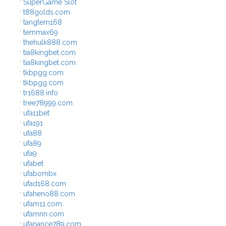
SuperGame Slot
t88golds.com
tangtem168
temmax69
thehulk888.com
tia8kingbet.com
tia8kingbet.com
tkbpgg.com
tkbpgg.com
tr1688.info
tree78999.com
ufa11bet
ufa191
ufa88
ufa89
ufa9
ufabet
ufabombx
ufad168.com
ufaheno88.com
ufam11.com
ufamnn.com
ufanance789.com