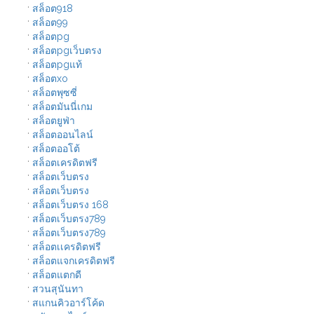
สล็อต918
สล็อต99
สล็อตpg
สล็อตpgเว็บตรง
สล็อตpgแท้
สล็อตxo
สล็อตพุซซี่
สล็อตมันนี่เกม
สล็อตยูฟ่า
สล็อตออนไลน์
สล็อตออโต้
สล็อตเครดิตฟรี
สล็อตเว็บตรง
สล็อตเว็บตรง
สล็อตเว็บตรง 168
สล็อตเว็บตรง789
สล็อตเว็บตรง789
สล็อตเเครดิตฟรี
สล็อตแจกเครดิตฟรี
สล็อตแตกดี
สวนสุนันทา
สแกนคิวอาร์โค้ด