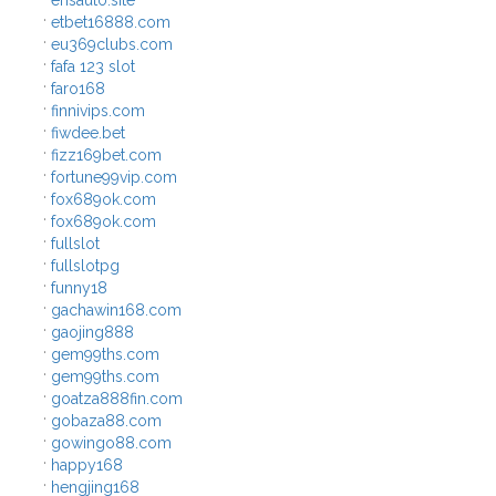
erisauto.site
etbet16888.com
eu369clubs.com
fafa 123 slot
faro168
finnivips.com
fiwdee.bet
fizz169bet.com
fortune99vip.com
fox689ok.com
fox689ok.com
fullslot
fullslotpg
funny18
gachawin168.com
gaojing888
gem99ths.com
gem99ths.com
goatza888fin.com
gobaza88.com
gowingo88.com
happy168
hengjing168