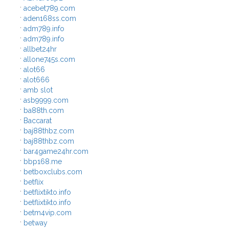
acebet789.com
aden168ss.com
adm789.info
adm789.info
allbet24hr
allone745s.com
alot66
alot666
amb slot
asb9999.com
ba88th.com
Baccarat
baj88thbz.com
baj88thbz.com
bar4game24hr.com
bbp168.me
betboxclubs.com
betflix
betflixtikto.info
betflixtikto.info
betm4vip.com
betway