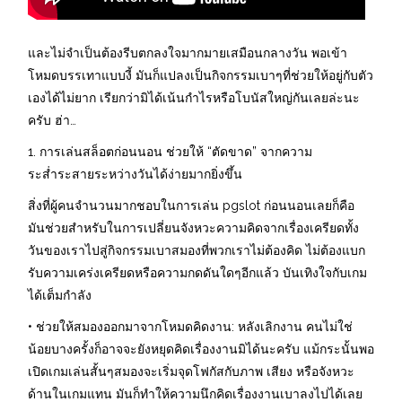
และไม่จำเป็นต้องรีบตกลงใจมากมายเสมือนกลางวัน พอเข้า
โหมดบรรเทาแบบงี้ มันก็แปลงเป็นกิจกรรมเบาๆที่ช่วยให้อยู่กับตัว
เองได้ไม่ยาก เรียกว่ามิได้เน้นกำไรหรือโบนัสใหญ่กันเลยล่ะนะ
ครับ ฮ่า…
1. การเล่นสล็อตก่อนนอน ช่วยให้ “ตัดขาด” จากความ
ระส่ำระสายระหว่างวันได้ง่ายมากยิ่งขึ้น
สิ่งที่ผู้คนจำนวนมากชอบในการเล่น pgslot ก่อนนอนเลยก็คือ
มันช่วยสำหรับในการเปลี่ยนจังหวะความคิดจากเรื่องเครียดทั้ง
วันของเราไปสู่กิจกรรมเบาสมองที่พวกเราไม่ต้องคิด ไม่ต้องแบก
รับความเคร่งเครียดหรือความกดดันใดๆอีกแล้ว บันเทิงใจกับเกม
ได้เต็มกำลัง
• ช่วยให้สมองออกมาจากโหมดคิดงาน: หลังเลิกงาน คนไม่ใช่
น้อยบางครั้งก็อาจจะยังหยุดคิดเรื่องงานมิได้นะครับ แม้กระนั้นพอ
เปิดเกมเล่นสั้นๆสมองจะเริ่มจุดโฟกัสกับภาพ เสียง หรือจังหวะ
ด้านในเกมแทน มันก็ทำให้ความนึกคิดเรื่องงานเบาลงไปได้เลย