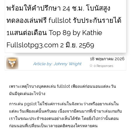
พร้อมให้คำปรึกษา 24 ช.ม. โบนัสสูง
ทดลองเล่นฟรี fullslot รับประกันรายได้
1แสนต่อเดือน Top 89 by Kathie
Fullslotpg3.com 2 มิ.ย. 2569
18 พฤษภาคม 2026
Author
Authors
Article by: Johnny Wright
0 Responses
Gravatar
link
is
to
shown
author
เพราะเหตุไรบางบุคคลเล่น fullslot เพียงแค่ก่อนนอนแต่ละวัน
here.
website
มันมีจุดเด่นอะไรบ้าง
Clickable
or
link
other
การเล่น pgslot ไม่ใช่แค่การเล่นในจังหวะว่างหรืออยากเล่นใน
to
works.
แต่ละวันเพียงแค่นั้นครับผม เนื่องจากมีคนมากที่เข้ามาเล่นเกมกับ
Author
johnnywright
เราในขณะประจำของตนอย่างเห็นได้ชัด โดยยิ่งไปกว่านั้นตอน
page.
ก่อนนอนที่เปลี่ยนเป็นเวลายอดฮิตของใครหลายคน