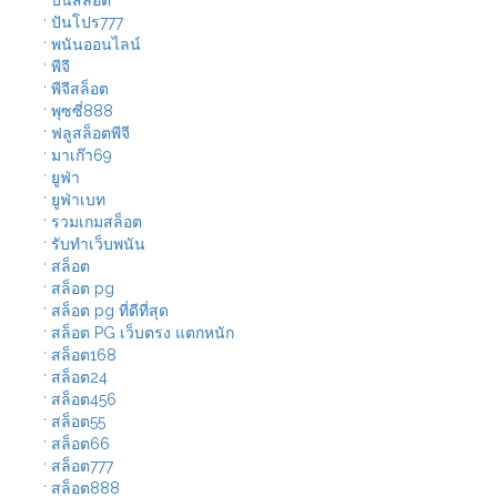
ปั่นสล็อต
ปันโปร777
พนันออนไลน์
พีจี
พีจีสล็อต
พุซซี่888
ฟลูสล็อตพีจี
มาเก๊า69
ยูฟ่า
ยูฟ่าเบท
รวมเกมสล็อต
รับทำเว็บพนัน
สล็อต
สล็อต pg
สล็อต pg ที่ดีที่สุด
สล็อต PG เว็บตรง แตกหนัก
สล็อต168
สล็อต24
สล็อต456
สล็อต55
สล็อต66
สล็อต777
สล็อต888