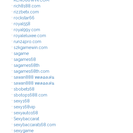
RENO88WIN.COM
rich8188.com
rizzbetx.com
rockstar66
royal558
royal99y.com
royaleluxee.com
run24pro.com
s2kgamewin.com
sagame
sagame168
sagame168th
sagame168th.com
sawan888 ทดลองเล่น
sawan888 ทดลองเล่น
sbobet168
sbotop1688.com
sexy168
sexy168vip
sexyauto168
Sexybaccarat
sexybaccarat168.com
sexygame