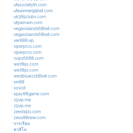
ufasocietyth.com
ufawinner99bet.com
uk369clubs.com
ut9winwin.com
vegasisland168bet.com
vegasisland168bet.com
ver888.vip
viperpro1.com
viperpro1.com
vvip16688.com
we789s.com
we789s.com
westbluez168bet.com
xin88
xoslot
xpay88game.com
z5vip.me
z5vip.me
zeed1911.com
zeus88new.com
การเรียน
คาสิโน