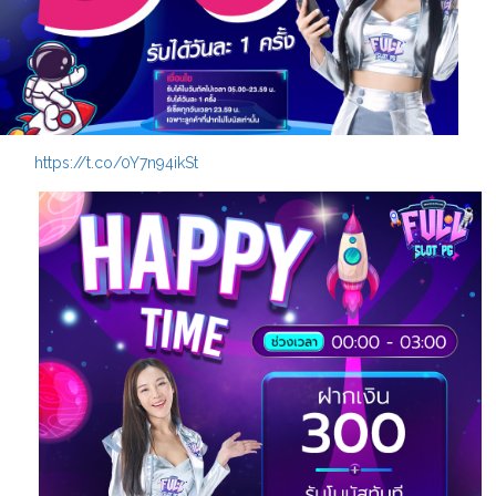
https://t.co/0Y7n94ikSt