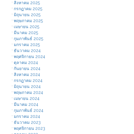
สิงหาคม 2025
กรกฎาคม 2025
มิถุนายน 2025
พฤษภาคม 2025
เมษายน 2025
มีนาคม 2025
กุมภาพันธ์ 2025
มกราคม 2025
ธันวาคม 2024
พฤศจิกายน 2024
ตุลาคม 2024
กันยายน 2024
สิงหาคม 2024
กรกฎาคม 2024
มิถุนายน 2024
พฤษภาคม 2024
เมษายน 2024
มีนาคม 2024
กุมภาพันธ์ 2024
มกราคม 2024
ธันวาคม 2023
พฤศจิกายน 2023