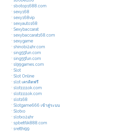
sbobet168
sbotop1688.com
sexy168
sexy168vip
sexyauto168
Sexybaccarat
sexybaccarat168.com
sexygame
shinobi24hr.com
sing55fun.com
sing55fun.com
sl99games.com
Slot
Slot Online
slot เครดิตฟรี
slot1111ok.com
slot1111ok.com
slot168
Slotgame666 เข้าสู่ระบบ
Slotxo
slotxo24hr
spbetflik888.com
sretthi99