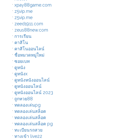
xpay88game.com
z5vip.me
z5vip.me
zeed1911.com
zeus88new.com
การเรียน
คาสิโน
คาสิโนออนไลน์
ชื่อหมวดหมู่ใหม่
ซอยเบท
ดูหนัง
ดูหนังx
ดูหนังหนังออนไลน์
ดูหนังออนไลน์
ดูหนังออนไลน์ 2023
ถูกหวย88
ทดลองเล่นpg
ทดลองเล่นสล็อต
ทดลองเล่นสล็อต
ทดลองเล่นสล็อต pg
ทะเบียนรถสวย
ทางเข้า live22