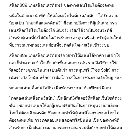
สล็อต888 เกมสล็อตเครดิตฟรี ช่องทางเล่นโดยไม่ต้องลงทุน
หนึ่งในคำแนะนำที่ทำให้สล็อตเว็บไซต์ตรงอันดับ 1 ได้รับความ
นิยมเป็น “เกมสล็อตเครดิตฟรี” ซึ่งหมายถึงการที่ผู้เล่นสามารถ
เล่นสล็อตได้โดยไม่ต้องใช้เงินจริง เรียกได้ว่าเป็นจังหวะที่ดี
สำหรับผู้เล่นที่ยังไม่มั่นใจสำหรับการลงทุน หรือสำหรับผู้เล่นใหม่
ที่ปรารถนาทดลองเล่นก่อนที่จะตัดสินใจฝากเงินเข้าระบบ
สล็อต888 เกมสล็อตเครดิตฟรีช่วยทำให้ผู้เล่นได้ทำความเข้าใจ
และก็ทำความเข้าใจเกี่ยวกับขั้นตอนการเล่น รวมถึงวิธีการใช้
ฟีเจอร์ต่างๆภายในเกม เป็นต้นว่า การหมุนฟรี (Free Spin) การ
เพิ่มรางวัลโบนัส หรือการเพิ่มโอกาสในการชนะรางวัลใหญ่ ฯลฯ
ทดสอบเล่นสล็อตฟรีสปิน เพิ่มช่องทางชนะด้วยฟีพบร์พิเศษ
“ทดลองเล่นสล็อตฟรีสปิน” เป็นอีกหนึ่งฟีเจอร์ที่สล็อตเว็บไซต์ตรง
ชั้น 1 ชอบนำเสนอให้แก่ผู้เล่น ฟรีสปินเป็นการหมุนวงล้อสล็อต
โดยไม่ต้องเสียเครดิต ซึ่งจะช่วยทำให้ผู้เล่นมีโอกาสชนะโดยไม่
ต้องลงทุนเพิ่ม การทดสอบเล่นสล็อตฟรีสปินนั้น เป็นช่องทางที่ดี
สำหรับการฝึกฝนความสามารถการเล่น รวมทั้งยังช่วยทำให้ผู้เล่น