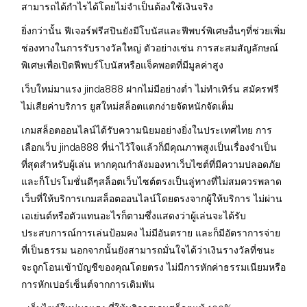
สามารถได้กำไรได้โดยไม่จำเป็นต้องใช้เงินจริง
ยิ่งกว่านั้น ฟีเจอร์ฟรีสปินยังมีโบนัสและฟีพบร์พิเศษอื่นๆที่ช่วยเพิ่ม
ช่องทางในการรับรางวัลใหญ่ ตัวอย่างเช่น การสะสมสัญลักษณ์
พิเศษเพื่อเปิดฟีพบร์โบนัสหรือแจ็คพอตที่มีมูลค่าสูง
เว็บใหม่มาแรง jinda888 ฝากไม่มีอย่างต่ำ ไม่ทำเทิร์น สมัครฟรี
ไม่เสียค่าบริการ ยูสใหม่สล็อตแตกง่ายจัดหนักจัดเต็ม
เกมสล็อตออนไลน์ได้รับความนิยมอย่างยิ่งในประเทศไทย การ
เลือกเว็บ jinda888 ที่น่าไว้ใจแล้วก็มีคุณภาพสูงเป็นเรื่องจำเป็น
ที่สุดสำหรับผู้เล่น หากคุณกำลังมองหาเว็บไซต์ที่มีความปลอดภัย
และก็โปรโมชั่นดีๆสล็อตเว็บไซต์ตรงเป็นลู่ทางที่ไม่สมควรพลาด
เว็บที่ให้บริการเกมสล็อตออนไลน์โดยตรงจากผู้ให้บริการ ไม่ผ่าน
เอเย่นต์หรือตัวแทนอะไรก็ตามซึ่งแสดงว่าผู้เล่นจะได้รับ
ประสบการณ์การเล่นป้อมคง ไม่มีอันตราย และก็มีอัตราการจ่าย
ที่เป็นธรรม นอกจากนั้นยังสามารถมั่นใจได้ว่าเงินรางวัลที่ชนะ
จะถูกโอนเข้าบัญชีของคุณโดยตรง ไม่มีการหักค่าธรรมเนียมหรือ
การหักเปอร์เซ็นต์จากการเดิมพัน