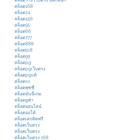
สล็อต PG เว็บตรง แตกหนัก
สล็อต168
สล็อต24
สล็อต456
สล็อต55
สล็อต66
สล็อต777
สล็อต888
สล็อต918
สล็อต99
สล็อตpg
สล็อตpgเว็บตรง
สล็อตpgแท้
สล็อตxo
สล็อตพุซซี่
สล็อตมันนี่เกม
สล็อตยูฟ่า
สล็อตออนไลน์
สล็อตออโต้
สล็อตเครดิตฟรี
สล็อตเว็บตรง
สล็อตเว็บตรง
สล็อตเว็บตรง 168