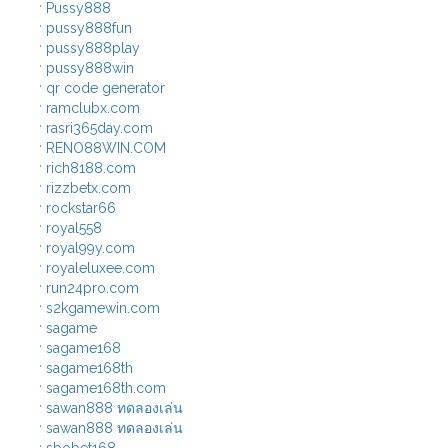
Pussy888
pussy888fun
pussy888play
pussy888win
qr code generator
ramclubx.com
rasri365day.com
RENO88WIN.COM
rich8188.com
rizzbetx.com
rockstar66
royal558
royal99y.com
royaleluxee.com
run24pro.com
s2kgamewin.com
sagame
sagame168
sagame168th
sagame168th.com
sawan888 ทดลองเล่น
sawan888 ทดลองเล่น