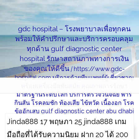
Skip
to
content
gdc hospital – โรงพยาบาลเพื่อทุกคน
พร้อมให้คำปรึกษาและบริการครอบคลุม
ทุกด้าน gulf diagnostic center
hospital รักษาสถานภาพทางการเงิน
ของคุณให้ดีขึ้น
|
https://www.gdc-
hospital.com บริการด้วยทีมแพทย์ผู้เชี่ยวชาญ
พร้อมเครื่องมือทันสมัย คุณภาพการรักษา
มาตรฐานระดับโลก บริการตรวจวินิจฉัย พาร์
กินสัน โรคลมชัก ท้องเสีย ไข้หวัด เนื้องอก โรค
ข้ออักเสบ gulf diagnostic center abu dhabi
Jinda888 17 พฤษภา 25 jinda888 เกม
มือถือที่ได้รับความนิยม ฝาก 20 ได้ 200