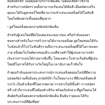
คือสมัครฟรี ไม่มีคุณค่าบริการเพิ่มเติม ไม่ต้องเสียค่าใช้จ่าย
สำหรับการสมัครรวมทั้งสามารถเริ่มเล่นได้ทันที เมื่อสมัครเสร็จ
คุณจะได้รับยูสเซอร์ใหม่ที่สามารถเข้าเล่นเกมสล็อตได้ในทันที
โดยไม่ต้องผ่านขั้นตอนที่ยุ่งยาก
• ยูสใหม่สล็อตแตกง่ายจัดหนักจัดเต็ม
สำหรับผู้เล่นใหม่ที่ยังไม่เคยเล่นเกมมาก่อน หรือกำลังมองหา
หนทางสำหรับในการสร้างรายได้จากเกมสล็อต ยูสใหม่ชอบได้รับ
โบนัสแล้วก็โปรโมชั่นดีๆรวมถึงการเล่นเกมสล็อตที่ได้โอกาสแตก
ง่าย สล็อตเว็บไซต์ตรงชอบมีระบบที่ช่วยทำให้ผู้เล่นสามารถทำ
เงินจากการเล่นได้ง่ายมากยิ่งขึ้น โดยเฉพาะในช่วงเริ่มต้นที่ผู้เล่น
ใหม่มีโอกาสได้รับรางวัลใหญ่ในเวลาอันรวดเร็วทันใจ
ถ้าคุณกำลังมองหาประสบการณ์การเล่นสล็อตออนไลน์ที่มีความ
ปลอดภัยรวมทั้งมั่นคง jinda888 เว็บใหม่มาแรง ที่มีเกมสล็อตแท้
100% เป็นตัวเลือกที่ไม่ควรพลาด! การฝากไม่มีขั้นต่ำ การสมัคร
ฟรี แล้วก็การเล่นที่ไม่ต้องทำเทิร์น พร้อมกับจังหวะที่ยูสใหม่จะได้
สัมผัสกับสล็อตแตกง่ายจัดหนักจัดเต็ม ยืนยันว่าคุณจะได้รับ
ประสบการณ์ที่คุ้มที่สุด!