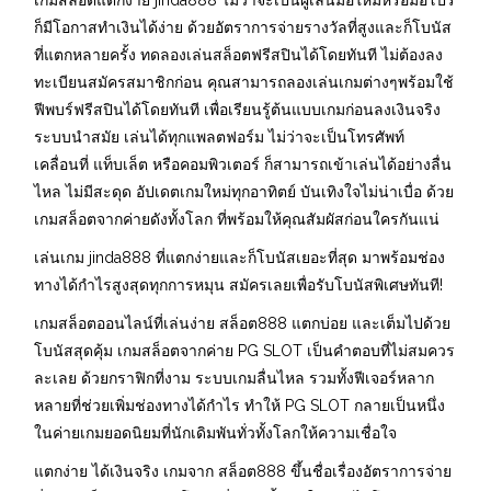
เกมสล็อตแตกง่าย jinda888 ไม่ว่าจะเป็นผู้เล่นมือใหม่หรือมือโปร
ก็มีโอกาสทำเงินได้ง่าย ด้วยอัตราการจ่ายรางวัลที่สูงและก็โบนัส
ที่แตกหลายครั้ง ทดลองเล่นสล็อตฟรีสปินได้โดยทันที ไม่ต้องลง
ทะเบียนสมัครสมาชิกก่อน คุณสามารถลองเล่นเกมต่างๆพร้อมใช้
ฟีพบร์ฟรีสปินได้โดยทันที เพื่อเรียนรู้ต้นแบบเกมก่อนลงเงินจริง
ระบบนำสมัย เล่นได้ทุกแพลตฟอร์ม ไม่ว่าจะเป็นโทรศัพท์
เคลื่อนที่ แท็บเล็ต หรือคอมพิวเตอร์ ก็สามารถเข้าเล่นได้อย่างลื่น
ไหล ไม่มีสะดุด อัปเดตเกมใหม่ทุกอาทิตย์ บันเทิงใจไม่น่าเบื่อ ด้วย
เกมสล็อตจากค่ายดังทั้งโลก ที่พร้อมให้คุณสัมผัสก่อนใครกันแน่
เล่นเกม jinda888 ที่แตกง่ายและก็โบนัสเยอะที่สุด มาพร้อมช่อง
ทางได้กำไรสูงสุดทุกการหมุน สมัครเลยเพื่อรับโบนัสพิเศษทันที!
เกมสล็อตออนไลน์ที่เล่นง่าย สล็อต888 แตกบ่อย และเต็มไปด้วย
โบนัสสุดคุ้ม เกมสล็อตจากค่าย PG SLOT เป็นคำตอบที่ไม่สมควร
ละเลย ด้วยกราฟิกที่งาม ระบบเกมลื่นไหล รวมทั้งฟีเจอร์หลาก
หลายที่ช่วยเพิ่มช่องทางได้กำไร ทำให้ PG SLOT กลายเป็นหนึ่ง
ในค่ายเกมยอดนิยมที่นักเดิมพันทั่วทั้งโลกให้ความเชื่อใจ
แตกง่าย ได้เงินจริง เกมจาก สล็อต888 ขึ้นชื่อเรื่องอัตราการจ่าย