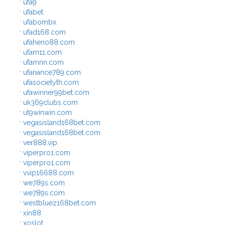
ufa9
ufabet
ufabombx
ufad168.com
ufaheno88.com
ufam11.com
ufamnn.com
ufanance789.com
ufasocietyth.com
ufawinner99bet.com
uk369clubs.com
ut9winwin.com
vegasisland168bet.com
vegasisland168bet.com
ver888.vip
viperpro1.com
viperpro1.com
vvip16688.com
we789s.com
we789s.com
westbluez168bet.com
xin88
xoslot