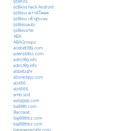
918Kiss
918kiss hack Android
918kiss ดาวน์โหลด
918kiss เข้าสู่ระบบ
918kissauto
918kissme
ABA
ABAGroup2
acebet789.com
aden168ss.com
adm789.info
adm789.info
allbet24hr
allone745s.com
alot66
alot666
amb slot
asb9999.com
ba88th.com
Baccarat
baj88thbz.com
baj88thbz.com
bar4game24hr.com