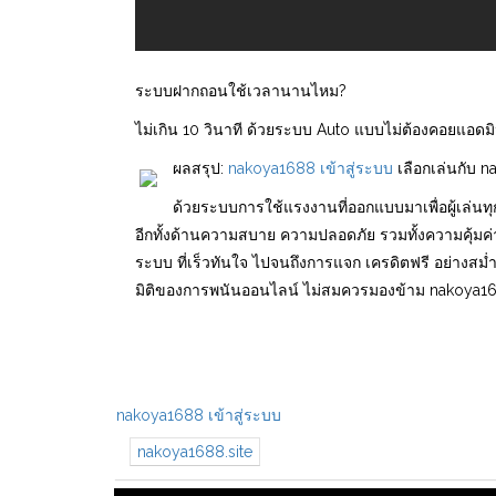
ระบบฝากถอนใช้เวลานานไหม?
ไม่เกิน 10 วินาที ด้วยระบบ Auto แบบไม่ต้องคอยแอดม
ผลสรุป:
nakoya1688 เข้าสู่ระบบ
เลือกเล่นกับ n
ด้วยระบบการใช้แรงงานที่ออกแบบมาเพื่อผู้เล่นทุ
อีกทั้งด้านความสบาย ความปลอดภัย รวมทั้งความคุ้มค่า
ระบบ ที่เร็วทันใจ ไปจนถึงการแจก เครดิตฟรี อย่างสม
มิติของการพนันออนไลน์ ไม่สมควรมองข้าม nakoya1
nakoya1688 เข้าสู่ระบบ
nakoya1688.site