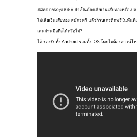
สมัคร nakoya1688 จำเป็นต้องเสียเงินเสียทองหรือเปล่
ไม่เสียเงินเสียทอง สมัครฟรี แล้วก็รับเครดิตฟรีในทันทีเ
เล่นผ่านมือถือได้หรือไม่?
ได้ รองรับทั้ง Android รวมทั้ง iOS โดยไม่ต้องดาวน์