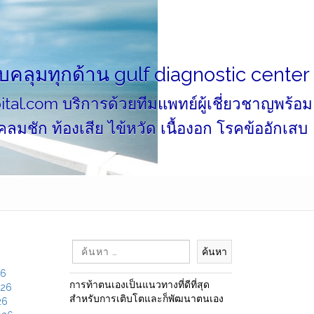
คลุมทุกด้าน gulf diagnostic center
al.com บริการด้วยทีมแพทย์ผู้เชี่ยวชาญพร้อม
มชัก ท้องเสีย ไข้หวัด เนื้องอก โรคข้ออักเสบ
ค้นหา
สำหรับ:
26
การท้าตนเองเป็นแนวทางที่ดีที่สุด
026
สำหรับการเติบโตและก็พัฒนาตนเอง
26