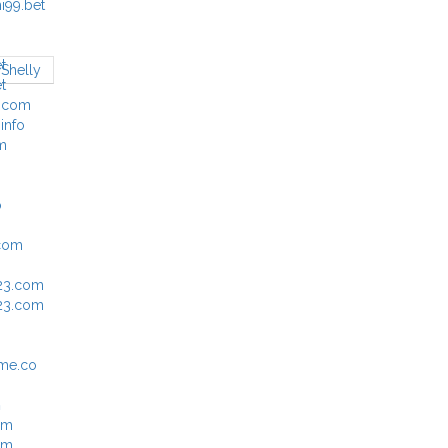
hi99.bet
t
 Shelly
t
8.com
info
m
o
.com
23.com
23.com
ame.co
ต
om
om