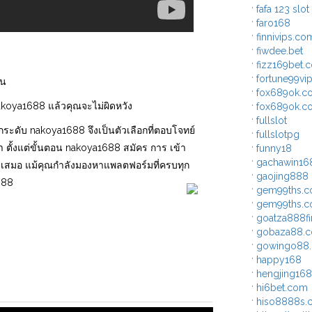
fafa 123 slot
faro168
finnivips.co
fiwdee.bet
fizz169bet.
fortune99vi
ิน
fox689ok.c
akoya1688 แล้วคุณจะไม่ผิดหวัง
fox689ok.c
fullslot
กระดับ nakoya1688 จึงเป็นตัวเลือกที่ตอบโจทย์
fullslotpg
 ตั้งแต่ขั้นตอน nakoya1688 สมัคร การ เข้า
funny18
gachawin16
่ำเสมอ แม้คุณกำลังมองหาแพลตฟอร์มที่ครบทุก
gaojing888
688
gem99ths.
gem99ths.
goatza888f
gobaza88.
gowingo88
happy168
hengjing168
hi6bet.com
hiso8888s.