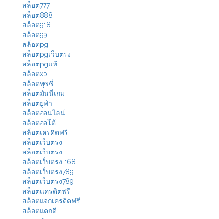
สล็อต777
สล็อต888
สล็อต918
สล็อต99
สล็อตpg
สล็อตpgเว็บตรง
สล็อตpgแท้
สล็อตxo
สล็อตพุซซี่
สล็อตมันนี่เกม
สล็อตยูฟ่า
สล็อตออนไลน์
สล็อตออโต้
สล็อตเครดิตฟรี
สล็อตเว็บตรง
สล็อตเว็บตรง
สล็อตเว็บตรง 168
สล็อตเว็บตรง789
สล็อตเว็บตรง789
สล็อตเเครดิตฟรี
สล็อตแจกเครดิตฟรี
สล็อตแตกดี