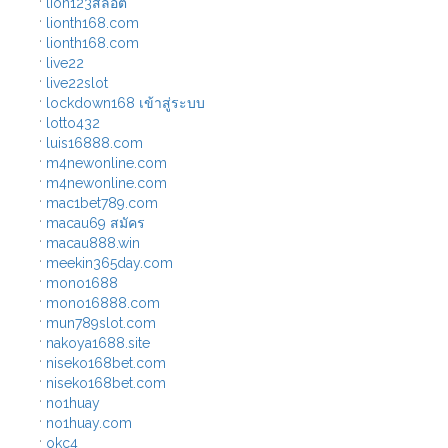
lion123สล็อต
lionth168.com
lionth168.com
live22
live22slot
lockdown168 เข้าสู่ระบบ
lotto432
luis16888.com
m4newonline.com
m4newonline.com
mac1bet789.com
macau69 สมัคร
macau888.win
meekin365day.com
mono1688
mono16888.com
mun789slot.com
nakoya1688.site
niseko168bet.com
niseko168bet.com
no1huay
no1huay.com
okc4