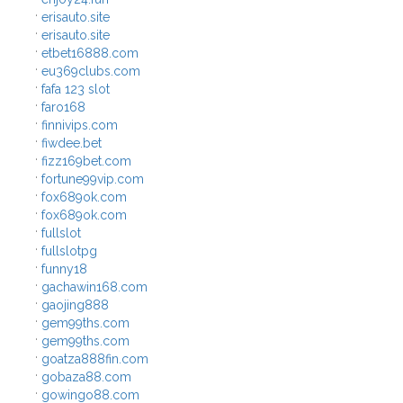
erisauto.site
erisauto.site
etbet16888.com
eu369clubs.com
fafa 123 slot
faro168
finnivips.com
fiwdee.bet
fizz169bet.com
fortune99vip.com
fox689ok.com
fox689ok.com
fullslot
fullslotpg
funny18
gachawin168.com
gaojing888
gem99ths.com
gem99ths.com
goatza888fin.com
gobaza88.com
gowingo88.com