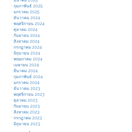
มีนาคม 2025
กุมภาพันธ์ 2025
มกราคม 2025
ธันวาคม 2024
พฤศจิกายน 2024
ตุลาคม 2024
กันยายน 2024
สิงหาคม 2024
กรกฎาคม 2024
มิถุนายน 2024
พฤษภาคม 2024
เมษายน 2024
มีนาคม 2024
กุมภาพันธ์ 2024
มกราคม 2024
ธันวาคม 2023
พฤศจิกายน 2023
ตุลาคม 2023
กันยายน 2023
สิงหาคม 2023
กรกฎาคม 2023
มิถุนายน 2023