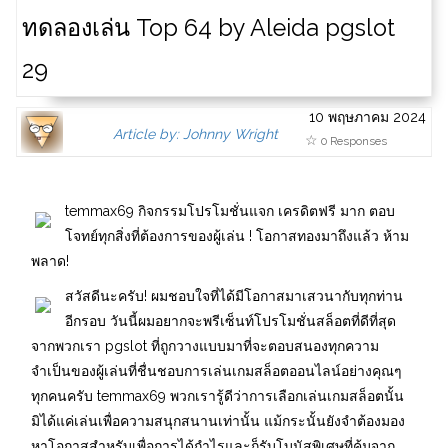
ทดลองเล่น Top 64 by Aleida pgslot
29
10 พฤษภาคม 2024
Author
Authors
Article by: Johnny Wright
0 Responses
Gravatar
link
is
to
shown
author
temmax69 กิจกรรมโปรโมชั่นแจก เครดิตฟรี มาก ตอบ
here.
website
โจทย์ทุกสิ่งที่ต้องการของผู้เล่น ! โอกาสทองมาถึงแล้ว ห้าม
Clickable
or
พลาด!
link
other
to
works.
สวัสดีนะครับ! ผมชอบใจที่ได้มีโอกาสมาเสวนากับทุกท่าน
Author
johnnywright
อีกรอบ วันนี้ผมอยากจะพรีเซ็นท์โปรโมชั่นสล็อตที่ดีที่สุด
page.
จากพวกเรา pgslot ที่ถูกวางแบบมาที่จะตอบสนองทุกความ
จำเป็นของผู้เล่นที่ชื่นชอบการเล่นเกมสล็อตออนไลน์อย่างคุณๆ
ทุกคนครับ temmax69 พวกเรารู้ดีว่าการเลือกเล่นเกมสล็อตนั้น
มิได้แค่เล่นเพื่อความสนุกสนานเท่านั้น แม้กระนั้นยังจำต้องมอง
หาโอกาสสำหรับเพื่อการได้กำไรและก็รับโบนัสพิเศษที่คุ้มจาก