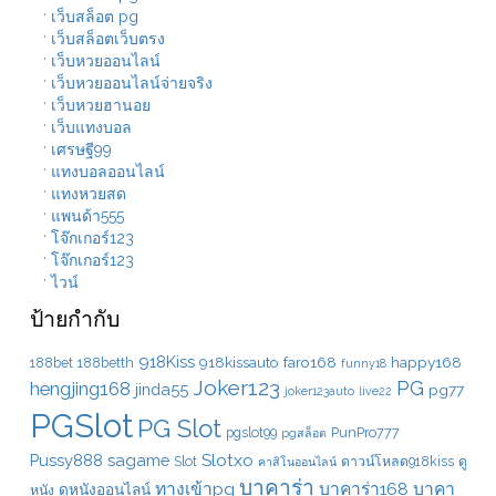
เว็บสล็อต pg
เว็บสล็อตเว็บตรง
เว็บหวยออนไลน์
เว็บหวยออนไลน์จ่ายจริง
เว็บหวยฮานอย
เว็บแทงบอล
เศรษฐี99
แทงบอลออนไลน์
แทงหวยสด
แพนด้า555
โจ๊กเกอร์123
โจ๊กเกอร์123
ไวน์
ป้ายกำกับ
918Kiss
918kissauto
faro168
happy168
188bet
188betth
funny18
Joker123
PG
hengjing168
jinda55
pg77
joker123auto
live22
PGSlot
PG Slot
pgslot99
PunPro777
pgสล็อต
Slotxo
Pussy888
sagame
Slot
ดาวน์โหลด918kiss
ดู
คาสิโนออนไลน์
บาคาร่า
ทางเข้าpg
บาคาร่า168
บาคา
ดูหนังออนไลน์
หนัง