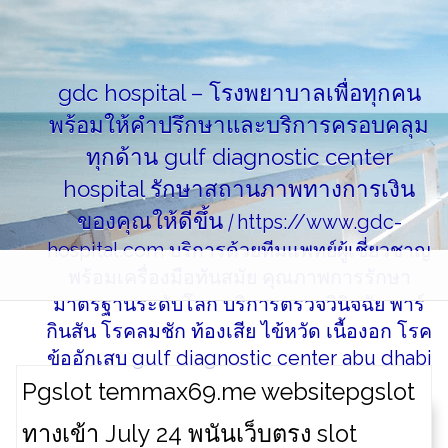
Skip
to
content
gdc hospital – โรงพยาบาลเพื่อทุกคน
พร้อมให้คำปรึกษาและบริการครอบคลุม
ทุกด้าน gulf diagnostic center
hospital รักษาสถานภาพทางการเงิน
ของคุณให้ดีขึ้น
|
https://www.gdc-
hospital.com บริการด้วยทีมแพทย์ผู้เชี่ยวชาญ
พร้อมเครื่องมือทันสมัย คุณภาพการรักษา
มาตรฐานระดับโลก บริการตรวจวินิจฉัย พาร์
กินสัน โรคลมชัก ท้องเสีย ไข้หวัด เนื้องอก โรค
ข้ออักเสบ gulf diagnostic center abu dhabi
Pgslot temmax69.me websitepgslot
ทางเข้า July 24 พนันเว็บตรง slot