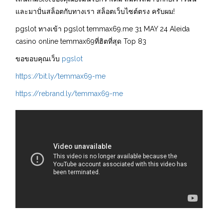
และมาปั่นสล็อตกับทางเรา สล็อตเว็บไซต์ตรง ครับผม!
pgslot ทางเข้า pgslot temmax69.me 31 MAY 24 Aleida
casino online temmax69ที่ฮิตที่สุด Top 83
ขอขอบคุณเว็บ
pgslot
https://bit.ly/temmax69-me
https://rebrand.ly/temmax69-me