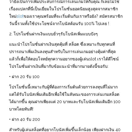
ว่ายังเป็นการเพิ่มประสบการณ์การเล่นเกมให้กับคุณ ก็เลยไม่ใช่
เรื่องแปลกที่นี่เป็นเยี่ยมในโปรโมชั่นยอดนิยมสูงสุดจากสมาชิก
ใหม่
slot
ของเราคุณพร้อมที่จะเริ่มต้นกับเราหรือยัง? สมัครสมาชิก
วันนี้รวมทั้งใช้ประโยชน์จากโบนัสต้อนรับ 100% ไปเลย !
2. โปรโมชั่นฝากเงินแบบยั่วๆรับโบนัสเพิ่มแบบปังๆ
แนะนำโปรโมชั่นฝากเงินสุดคุ้มที่ สล็อต ซึ่งเหมาะกับทุกคนที่
ปรารถนาเพิ่มเงินลงทุนสำหรับในการเล่นเกมอย่างคุ้มค่าที่สุด
แล้วก็เพื่อให้ตอบโจทย์ทุกความอยากของผู้เล่นslot เราได้ดีไซน์
โปรโมชั่นฝากเงินที่มากับข้อแนะนำที่มากมายดังนี้ขอรับ:
• ฝาก 20 รับ 100
โปรโมชั่นนี้เหมาะกับผู้ที่ต้องการเริ่มต้นด้วยการลงทุนที่ไม่มาก
แต่ได้รับโบนัสเพิ่มเติมอีกเพื่อใช้ในลัษณะของการเล่นเกมสล็อต
ได้มากขึ้น คุณฝากเพียงแต่ 20 บาทและรับโบนัสเพิ่มเติมอีก 100
บาทโดยทันที!
• ฝาก 40 รับ 200
สำหรับผู้เล่นสล็อตที่อยากโบนัสเพิ่มขึ้นเล็กน้อย เพียงฝากเงิน 40